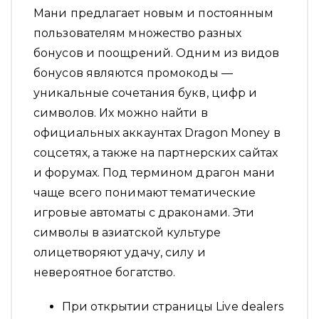
Мани предлагает новым и постоянным
пользователям множество разных
бонусов и поощрений. Одним из видов
бонусов являются промокоды —
уникальные сочетания букв, цифр и
символов. Их можно найти в
официальных аккаунтах Dragon Money в
соцсетях, а также на партнерских сайтах
и форумах. Под термином драгон мани
чаще всего понимают тематические
игровые автоматы с драконами. Эти
символы в азиатской культуре
олицетворяют удачу, силу и
невероятное богатство.
При открытии страницы Live dealers