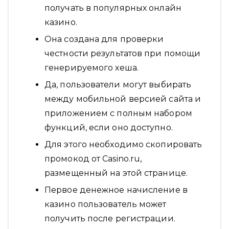
получать в популярных онлайн
казино.
Она создана для проверки
честности результатов при помощи
генерируемого хеша.
Да, пользователи могут выбирать
между мобильной версией сайта и
приложением с полным набором
функций, если оно доступно.
Для этого необходимо скопировать
промокод от Casino.ru,
размещенный на этой странице.
Первое денежное начисление в
казино пользователь может
получить после регистрации.