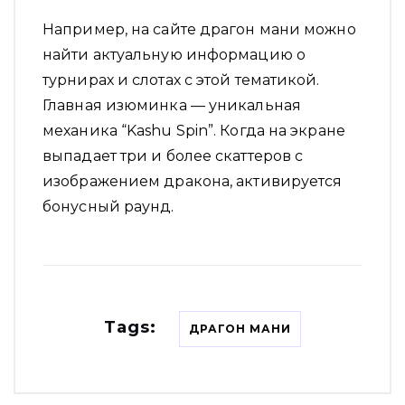
Например, на сайте драгон мани можно
найти актуальную информацию о
турнирах и слотах с этой тематикой.
Главная изюминка — уникальная
механика “Kashu Spin”. Когда на экране
выпадает три и более скаттеров с
изображением дракона, активируется
бонусный раунд.
Tags:
ДРАГОН МАНИ