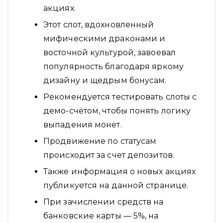
акциях.
Этот слот, вдохновленный
мифическими драконами и
восточной культурой, завоевал
популярность благодаря яркому
дизайну и щедрым бонусам.
Рекомендуется тестировать слоты с
демо-счётом, чтобы понять логику
выпадения монет.
Продвижение по статусам
происходит за счет депозитов.
Также информация о новых акциях
публикуется на данной странице.
При зачислении средств на
банковские карты — 5%, на