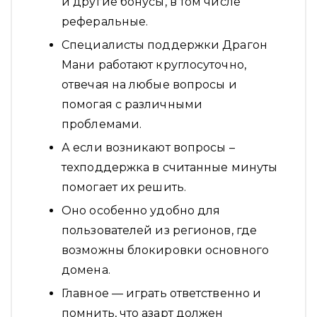
и другие бонусы, в том числе
реферальные.
Специалисты поддержки Драгон
Мани работают круглосуточно,
отвечая на любые вопросы и
помогая с различными
проблемами.
А если возникают вопросы –
техподдержка в считанные минуты
помогает их решить.
Оно особенно удобно для
пользователей из регионов, где
возможны блокировки основного
домена.
Главное — играть ответственно и
помнить, что азарт должен