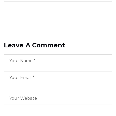
Leave A Comment