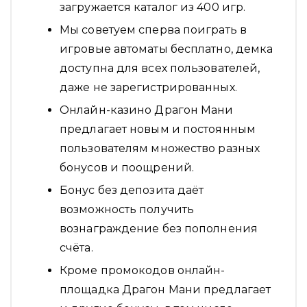
загружается каталог из 400 игр.
Мы советуем сперва поиграть в
игровые автоматы бесплатно, демка
доступна для всех пользователей,
даже не зарегистрированных.
Онлайн-казино Драгон Мани
предлагает новым и постоянным
пользователям множество разных
бонусов и поощрений.
Бонус без депозита даёт
возможность получить
вознаграждение без пополнения
счёта.
Кроме промокодов онлайн-
площадка Драгон Мани предлагает