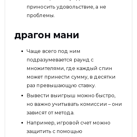
приносить удовольствие, а не
проблемы.
драгон мани
Чаще всего под ним
подразумевается раунд с
множителями, где каждый спин
может принести сумму, в десятки
раз превышающую ставку.
Вывести выигрыш можно быстро,
но важно учитывать комиссии – они
зависят от метода.
Например, игровой счет можно
защитить с помощью