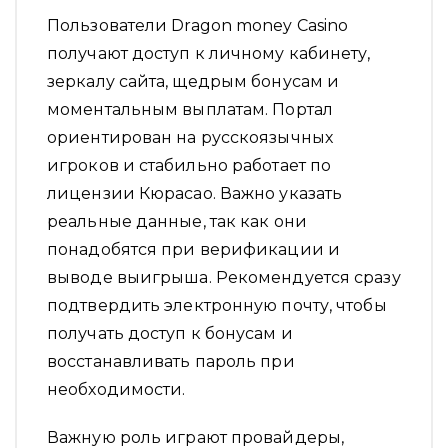
Пользователи Dragon money Casino
получают доступ к личному кабинету,
зеркалу сайта, щедрым бонусам и
моментальным выплатам. Портал
ориентирован на русскоязычных
игроков и стабильно работает по
лицензии Кюрасао. Важно указать
реальные данные, так как они
понадобятся при верификации и
выводе выигрыша. Рекомендуется сразу
подтвердить электронную почту, чтобы
получать доступ к бонусам и
восстанавливать пароль при
необходимости.
Важную роль играют провайдеры,