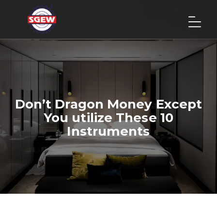
Don’t Dragon Money Except
You utilize These 10
Instruments