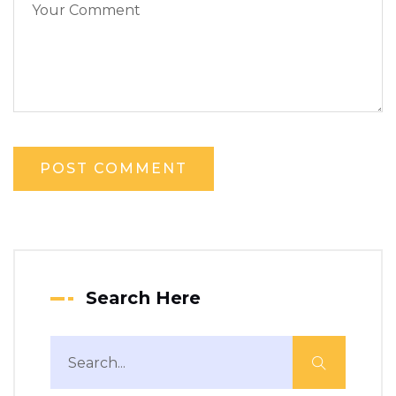
Search Here