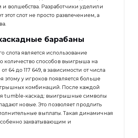
 и волшебства. Разработчики уделили
т этот слот не просто развлечением, а
ва.
каскадные барабаны
го слота является использование
что количество способов выигрыша на
т 64 до 117 649, в зависимости от числа
я этому у игроков появляется больше
игрышных комбинаций. После каждой
я tumble-каскад: выигрышные символы
 падают новые. Это позволяет продлить
полнительные выплаты. Такая динамичная
особенно захватывающим и