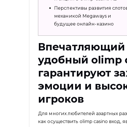
Перспективы развития слотов
механикой Megaways и
будущее онлайн-казино
Впечатляющий 
удобный olimp 
гарантируют з
эмоции и высо
игроков
Для многих любителей азартных разв
как осуществить
olimp casino вход
, 