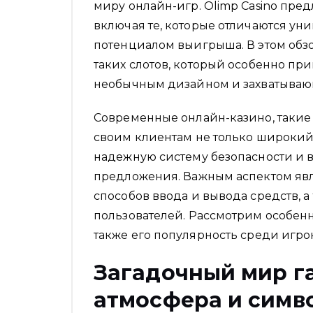
миру онлайн-игр. Olimp Casino пре
включая те, которые отличаются у
потенциалом выигрыша. В этом обз
таких слотов, который особенно пр
необычным дизайном и захватыва
Современные онлайн-казино, такие 
своим клиентам не только широкий
надежную систему безопасности и
предложения. Важным аспектом явл
способов ввода и вывода средств, 
пользователей. Рассмотрим особенн
также его популярность среди игрок
Загадочный мир г
атмосфера и симв