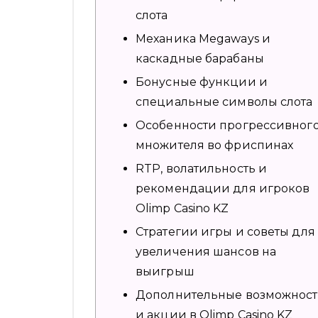
слота
Механика Megaways и
каскадные барабаны
Бонусные функции и
специальные символы слота
Особенности прогрессивног
множителя во фриспинах
RTP, волатильность и
рекомендации для игроков
Olimp Casino KZ
Стратегии игры и советы для
увеличения шансов на
выигрыш
Дополнительные возможнос
и акции в Olimp Casino KZ