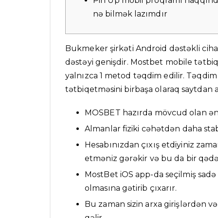
Pin Up mobil proqramı haqqın
nə bilmək lazımdır
Bukmeker şirkəti Android dəstəkli ci
dəstəyi genişdir. Mostbet mobile tətb
yalnızca 1 metod təqdim edilir. Təqdim
tətbiqetməsini birbaşa olaraq saytdan a
MOSBET hazırda mövcud olan ən eti
Almanlar fiziki cəhətdən daha stabi
Hesabınızdan çıxış etdiyiniz zaman
etməniz gərəkir və bu da bir qədər
MostBet iOS app-da seçilmiş sadə
olmasına gətirib çıxarır.
Bu zaman sizin arxa girişlərdən v
gəlir.