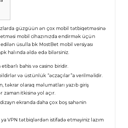
da
hazlarda güzgüün ən çox mobil tətbiqetməsinə
iqetməsi mobil cihazınızda endirmək üçün
 edilən üsulla bk MostBet mobil versiyası
pk halında əldə edə bilərsiniz.
barlı bahis və casino biridir.
ldirlər və üstünlük “əczaçılar”a verilməlidir.
, təkrar olaraq məlumatları yazıb giriş
 zaman itkisinə yol açır.
 dizayn ekranda daha çox boş sahənin
ə ya VPN tətbiqlərdən istifadə etməyiniz lazım