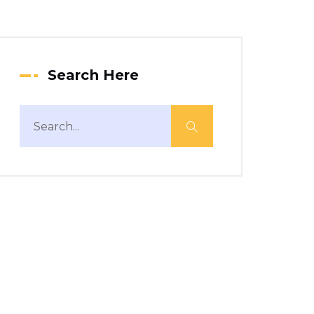
Search Here