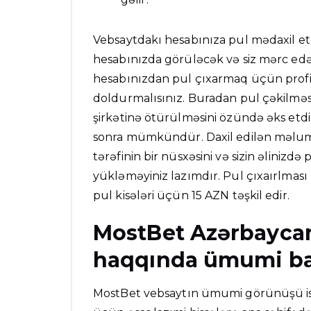
Vebsaytdakı hesabınıza pul mədaxil e
hesabınızda görüləcək və siz mərc edə
hesabınızdan pul çıxarmaq üçün profil
doldurmalısınız. Buradan pul çəkilm
şirkətinə ötürülməsini özündə əks etdi
sonra mümkündür. Daxil edilən məlum
tərəfinin bir nüsxəsini və sizin əliniz
yükləməyiniz lazımdır. Pul çıxaırlma
pul kisələri üçün 15 AZN təşkil edir.
MostBet Azərbayca
haqqında ümumi ba
MostBet vebsaytın ümumi görünüşü ist