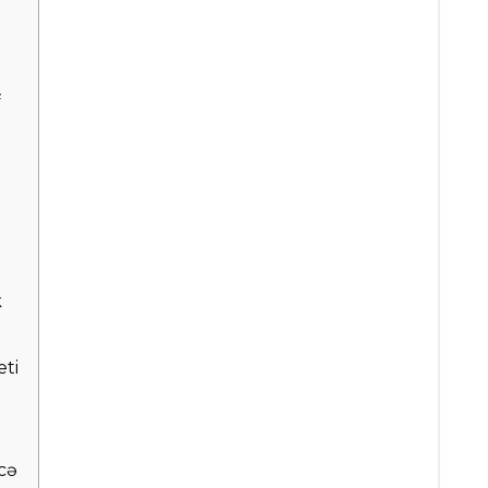
f
k
eti
cə