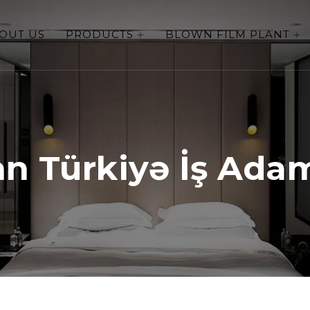
OUT US
PRODUCTS
BLOWN FILM PLANT
 Türkiyə İş Adaml