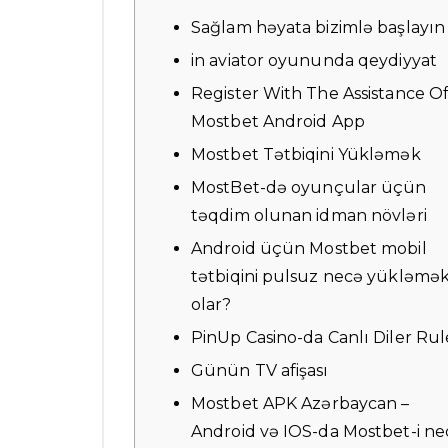
Sağlam həyata bizimlə başlayın
in aviator oyununda qeydiyyat
Register With The Assistance O
Mostbet Android App
Mostbet Tətbiqini Yükləmək
MostBet-də oyunçular üçün
təqdim olunan idman növləri
Android üçün Mostbet mobil
tətbiqini pulsuz necə yükləmə
olar?
PinUp Casino-da Canlı Diler Rul
Günün TV afişası
Mostbet APK Azərbaycan –
Android və IOS-da Mostbet-i ne