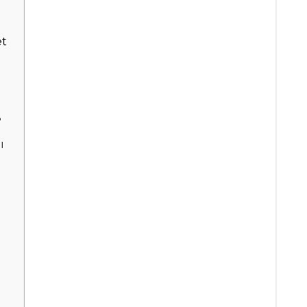
et
?
ı