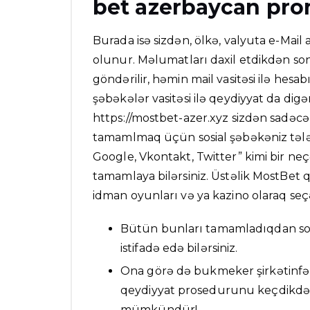
bet azerbaycan pr
Burada isə sizdən, ölkə, valyuta e-Mail a
olunur. Məlumatları daxil etdikdən sonr
göndərilir, həmin mail vasitəsi ilə hesab
şəbəkələr vasitəsi ilə qeydiyyat da digər
https://mostbet-azer.xyz
sizdən sadəcə 
tamamlmaq üçün sosial şəbəkəniz tələb
Google, Vkontakt, Twitter” kimi bir neç
tamamlaya bilərsiniz. Üstəlik MostBet
idman oyunları və ya kazino olaraq seçə 
Bütün bunları tamamladıqdan son
istifadə edə bilərsiniz.
Ona görə də bukmeker şirkətinfə
qeydiyyat prosedurunu keçdikdən
mümkündür!