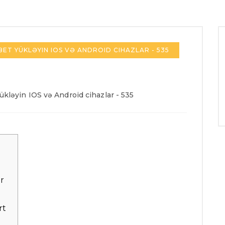
 YÜKLƏYIN IOS VƏ ANDROID CIHAZLAR - 535
ləyin IOS və Android cihazlar - 535
r
rt