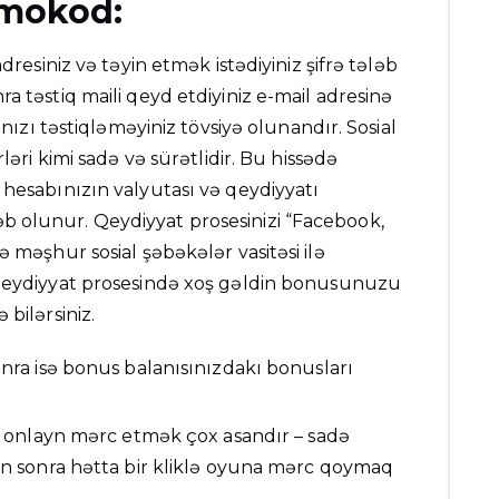
omokod:
dresiniz və təyin etmək istədiyiniz şifrə tələb
a təstiq maili qeyd etdiyiniz e-mail adresinə
ınızı təstiqləməyiniz tövsiyə olunandır. Sosial
ləri kimi sadə və sürətlidir. Bu hissədə
hesabınızın valyutası və qeydiyyatı
 olunur. Qeydiyyat prosesinizi “Facebook,
ə məşhur sosial şəbəkələr vasitəsi ilə
 qeydiyyat prosesində xoş gəldin bonusunuzu
bilərsiniz.
ra isə bonus balanısınızdakı bonusları
 onlayn mərc etmək çox asandır – sadə
 sonra hətta bir kliklə oyuna mərc qoymaq