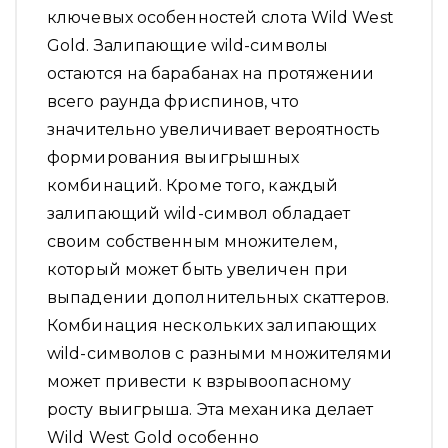
ключевых особенностей слота Wild West
Gold. Залипающие wild-символы
остаются на барабанах на протяжении
всего раунда фриспинов, что
значительно увеличивает вероятность
формирования выигрышных
комбинаций. Кроме того, каждый
залипающий wild-символ обладает
своим собственным множителем,
который может быть увеличен при
выпадении дополнительных скаттеров.
Комбинация нескольких залипающих
wild-символов с разными множителями
может привести к взрывоопасному
росту выигрыша. Эта механика делает
Wild West Gold особенно