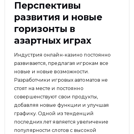
Перспективы
развития и новые
горизонты в
азартных играх
Индустрия онлайн-казино постоянно
развивается, предлагая игрокам все
новые и новые возможности.
Разработчики игровых автоматов не
стоят на месте и постоянно
совершенствуют свои продукты,
добавляя новые функции и улучшая
графику. Одной из тенденций
последних лет является увеличение
популярности слотов с высокой