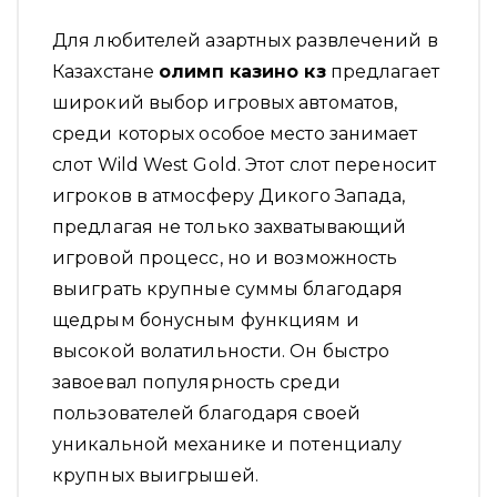
Для любителей азартных развлечений в
Казахстане
олимп казино кз
предлагает
широкий выбор игровых автоматов,
среди которых особое место занимает
слот Wild West Gold. Этот слот переносит
игроков в атмосферу Дикого Запада,
предлагая не только захватывающий
игровой процесс, но и возможность
выиграть крупные суммы благодаря
щедрым бонусным функциям и
высокой волатильности. Он быстро
завоевал популярность среди
пользователей благодаря своей
уникальной механике и потенциалу
крупных выигрышей.