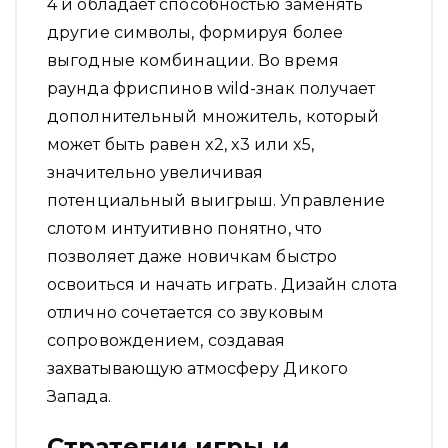
4 и обладает способностью заменять
другие символы, формируя более
выгодные комбинации. Во время
раунда фриспинов wild-знак получает
дополнительный множитель, который
может быть равен x2, x3 или x5,
значительно увеличивая
потенциальный выигрыш. Управление
слотом интуитивно понятно, что
позволяет даже новичкам быстро
освоиться и начать играть. Дизайн слота
отлично сочетается со звуковым
сопровождением, создавая
захватывающую атмосферу Дикого
Запада.
Стратегии игры и