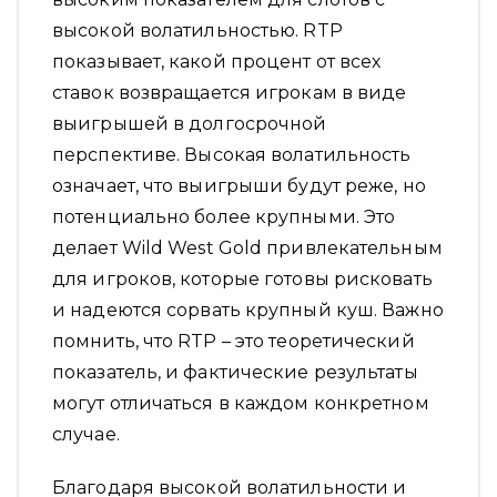
высокой волатильностью. RTP
показывает, какой процент от всех
ставок возвращается игрокам в виде
выигрышей в долгосрочной
перспективе. Высокая волатильность
означает, что выигрыши будут реже, но
потенциально более крупными. Это
делает Wild West Gold привлекательным
для игроков, которые готовы рисковать
и надеются сорвать крупный куш. Важно
помнить, что RTP – это теоретический
показатель, и фактические результаты
могут отличаться в каждом конкретном
случае.
Благодаря высокой волатильности и