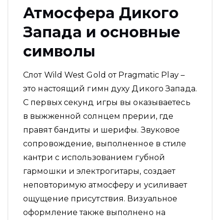
Атмосфера Дикого
Запада и основные
символы
Слот Wild West Gold от Pragmatic Play –
это настоящий гимн духу Дикого Запада.
С первых секунд игры вы оказываетесь
в выжженной солнцем прерии, где
правят бандиты и шерифы. Звуковое
сопровождение, выполненное в стиле
кантри с использованием губной
гармошки и электрогитары, создает
неповторимую атмосферу и усиливает
ощущение присутствия. Визуальное
оформление также выполнено на