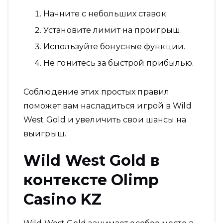
Начните с небольших ставок.
Установите лимит на проигрыш.
Используйте бонусные функции.
Не гонитесь за быстрой прибылью.
Соблюдение этих простых правил
поможет вам насладиться игрой в Wild
West Gold и увеличить свои шансы на
выигрыш.
Wild West Gold в
контексте Olimp
Casino KZ