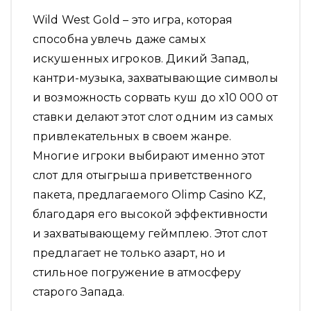
Wild West Gold – это игра, которая
способна увлечь даже самых
искушенных игроков. Дикий Запад,
кантри-музыка, захватывающие символы
и возможность сорвать куш до x10 000 от
ставки делают этот слот одним из самых
привлекательных в своем жанре.
Многие игроки выбирают именно этот
слот для отыгрыша приветственного
пакета, предлагаемого Olimp Casino KZ,
благодаря его высокой эффективности
и захватывающему геймплею. Этот слот
предлагает не только азарт, но и
стильное погружение в атмосферу
старого Запада.