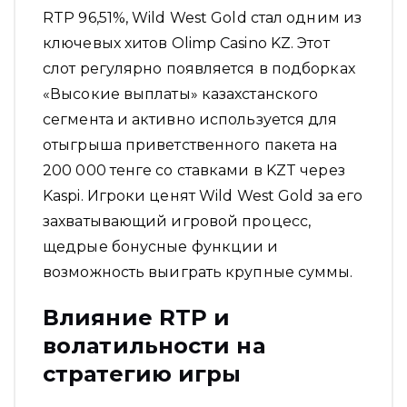
RTP 96,51%, Wild West Gold стал одним из
ключевых хитов Olimp Casino KZ. Этот
слот регулярно появляется в подборках
«Высокие выплаты» казахстанского
сегмента и активно используется для
отыгрыша приветственного пакета на
200 000 тенге со ставками в KZT через
Kaspi. Игроки ценят Wild West Gold за его
захватывающий игровой процесс,
щедрые бонусные функции и
возможность выиграть крупные суммы.
Влияние RTP и
волатильности на
стратегию игры