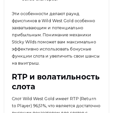
Эти особенности делают раунд
фриспинов в Wild West Gold особенно
захватывающим и потенциально
прибыльным. Понимание механики
Sticky Wilds поможет вам максимально
эффективно использовать бонусные
функции слота и увеличить свои шансы
на выигрыш.
RTP и волатильность
слота
Слот Wild West Gold имеет RTP (Return
to Player) 96,51%, что является достаточно
высоким показателем для слотов с