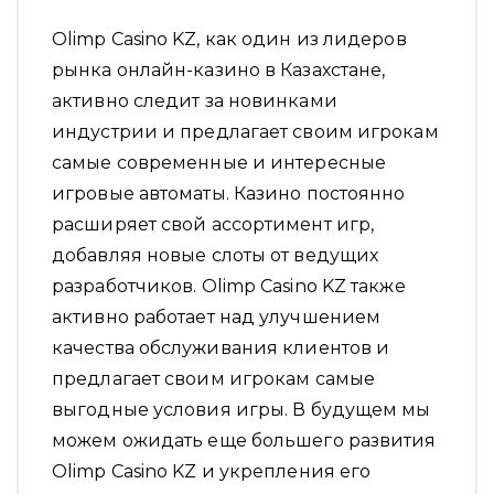
Olimp Casino KZ, как один из лидеров
рынка онлайн-казино в Казахстане,
активно следит за новинками
индустрии и предлагает своим игрокам
самые современные и интересные
игровые автоматы. Казино постоянно
расширяет свой ассортимент игр,
добавляя новые слоты от ведущих
разработчиков. Olimp Casino KZ также
активно работает над улучшением
качества обслуживания клиентов и
предлагает своим игрокам самые
выгодные условия игры. В будущем мы
можем ожидать еще большего развития
Olimp Casino KZ и укрепления его