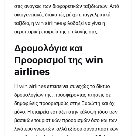
στις ανάγκες των διαφορετικών ταξιδιωτών. Από
οικογενειακές διακοπές μέχρι επαγγελματικά
ταξίδια, η win airlines φιλοδοξεί να γίνει η
αεροπορική εταιρεία της επιλογής σας.
Δρομολόγια και
Προορισμοί της win
airlines
Η win airlines επεκτείνει συνεχώς το δίκτυο
δρομολογίων της, προσφέροντας πτήσεις σε
δημοφιλείς προορισμούς στην Ευρώπη και όχι
μόνο. Η εταιρεία εστιάζει στην κάλυψη τόσο των
βασικών τουριστικών προορισμών όσο και των
λιγότερο γνωστών, αλλά εξίσου συναρπαστικών