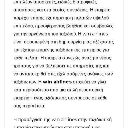
επιπλέον αποσκευές, ειδικές διατροφικές
απαιτήσεις και υπηρεσίες συνοδείας. Η εταιρεία
παρέχει επίσης εξυπηρέτηση πελατών υψηλού
επιπέδου, προσφέροντας βοήθεια και συμβουλές
για την οργάνωση του ταξιδιού. Η win airlines
είναι αφοσιωμένη στη δημιουργία μιας αξέχαστης
και εξατομικευμένης ταξιδιωτικής εμπειρίας για
κάθε πελάτη. Η εταιρεία συνεχώς αναζητά νέους
τρόπους για να βελτιώσει τις υπηρεσίες της και
να ανταποκριθεί στις εξελισσόμενες ανάγκες των
ταξιδιωτών. Η
win airlines
στοχεύει να γίνει
κάτι περισσότερο από μια απλή αεροπορική
εταιρεία – ένας αξιόπιστος σύντροφος σε κάθε
σας περιπέτεια.
Η προσέγγιση της win airlines στην ταξιδιωτική
εμπειρία επικεντρώνεται στην παροχή μιας