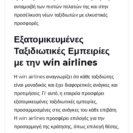
ανταμοιβή των πιστών πελατών της και στην
προσέλκυση νέων ταξιδιωτών με ελκυστικές
προσφορές.
Εξατομικευμένες
Ταξιδιωτικές Εμπειρίες
με την win airlines
Η win airlines αναγνωρίζει ότι κάθε ταξιδιώτης
είναι μοναδικός και έχει διαφορετικές ανάγκες και
προτιμήσεις. Γι' αυτό, η εταιρεία προσφέρει
εξατομικευμένες ταξιδιωτικές εμπειρίες,
προσαρμοσμένες στις ανάγκες του κάθε επιβάτη.
Η win airlines προσφέρει επιλογές για την
προσαρμογή της κράτησης, όπως επιλογή θέσης,