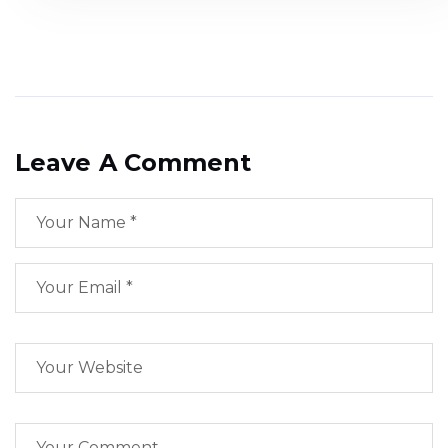
Leave A Comment