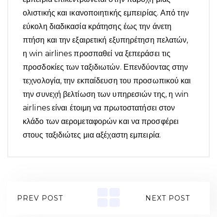
ολιστικής και ικανοποιητικής εμπειρίας. Από την
εύκολη διαδικασία κράτησης έως την άνετη
πτήση και την εξαιρετική εξυπηρέτηση πελατών,
η win airlines προσπαθεί να ξεπεράσει τις
προσδοκίες των ταξιδιωτών. Επενδύοντας στην
τεχνολογία, την εκπαίδευση του προσωπικού και
την συνεχή βελτίωση των υπηρεσιών της, η win
airlines είναι έτοιμη να πρωτοστατήσει στον
κλάδο των αερομεταφορών και να προσφέρει
στους ταξιδιώτες μια αξέχαστη εμπειρία.
PREV POST
NEXT POST