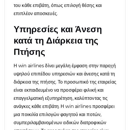
του κάθε επιβάτη, όπως επιλογή θέσης και
επιπλέον αποσκευές.
Υπηρεσίες και Άνεση
κατά τη Διάρκεια της
Πτήσης
Η win airlines δίνει μεγάλη έμφαση στην παροχή
υψηλού επιπέδου υπηρεσιών και άνεσης κατά τη
διάρκεια της πτήσης. Το προσωπικό της εταιρείας
είναι εκπαιδευμένο να προσφέρει φιλική και
επαγγελματική εξυπηρέτηση, καλύπτοντας τις
ανάγκες κάθε επιβάτη. Η win airlines προσφέρει
μια ποικιλία επιλογών φαγητού και ποτών,
συμπεριλαμβανομένων ειδικών διατροφικών