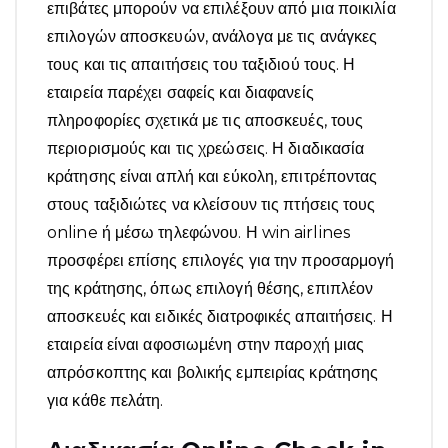
επιβάτες μπορούν να επιλέξουν από μια ποικιλία
επιλογών αποσκευών, ανάλογα με τις ανάγκες
τους και τις απαιτήσεις του ταξιδιού τους. Η
εταιρεία παρέχει σαφείς και διαφανείς
πληροφορίες σχετικά με τις αποσκευές, τους
περιορισμούς και τις χρεώσεις. Η διαδικασία
κράτησης είναι απλή και εύκολη, επιτρέποντας
στους ταξιδιώτες να κλείσουν τις πτήσεις τους
online ή μέσω τηλεφώνου. Η win airlines
προσφέρει επίσης επιλογές για την προσαρμογή
της κράτησης, όπως επιλογή θέσης, επιπλέον
αποσκευές και ειδικές διατροφικές απαιτήσεις. Η
εταιρεία είναι αφοσιωμένη στην παροχή μιας
απρόσκοπτης και βολικής εμπειρίας κράτησης
για κάθε πελάτη.