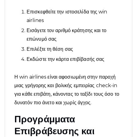
Επισκεφθείτε την ιστοσελίδα της win
airlines
Εισάγετε τον αριθμό κράτησης και το
επώνυμό σας
Επιλέξτε τη θέση σας
Εκδώστε την κάρτα επιβίβασής σας
Η win airlines είναι αφοσιωμένη στην παροχή
μιας γρήγορης και βολικής εμπειρίας check-in
για κάθε επιβάτη, κάνοντας το ταξίδι τους όσο το
δυνατόν πιο άνετο και χωρίς άγχος.
Προγράμματα
Επιβράβευσης και