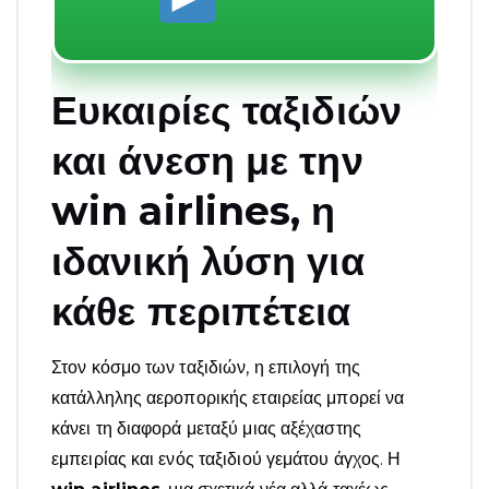
Ευκαιρίες ταξιδιών
και άνεση με την
win airlines, η
ιδανική λύση για
κάθε περιπέτεια
Στον κόσμο των ταξιδιών, η επιλογή της
κατάλληλης αεροπορικής εταιρείας μπορεί να
κάνει τη διαφορά μεταξύ μιας αξέχαστης
εμπειρίας και ενός ταξιδιού γεμάτου άγχος. Η