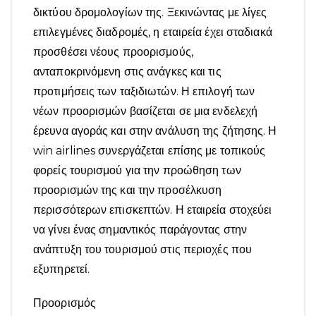
δικτύου δρομολογίων της. Ξεκινώντας με λίγες
επιλεγμένες διαδρομές, η εταιρεία έχει σταδιακά
προσθέσει νέους προορισμούς,
ανταποκρινόμενη στις ανάγκες και τις
προτιμήσεις των ταξιδιωτών. Η επιλογή των
νέων προορισμών βασίζεται σε μια ενδελεχή
έρευνα αγοράς και στην ανάλυση της ζήτησης. Η
win airlines συνεργάζεται επίσης με τοπικούς
φορείς τουρισμού για την προώθηση των
προορισμών της και την προσέλκυση
περισσότερων επισκεπτών. Η εταιρεία στοχεύει
να γίνει ένας σημαντικός παράγοντας στην
ανάπτυξη του τουρισμού στις περιοχές που
εξυπηρετεί.
Προορισμός