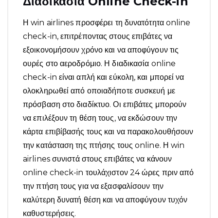
Διαδικασία Online Check-in
Η win airlines προσφέρει τη δυνατότητα online
check-in, επιτρέποντας στους επιβάτες να
εξοικονομήσουν χρόνο και να αποφύγουν τις
ουρές στο αεροδρόμιο. Η διαδικασία online
check-in είναι απλή και εύκολη, και μπορεί να
ολοκληρωθεί από οποιαδήποτε συσκευή με
πρόσβαση στο διαδίκτυο. Οι επιβάτες μπορούν
να επιλέξουν τη θέση τους, να εκδώσουν την
κάρτα επιβίβασής τους και να παρακολουθήσουν
την κατάσταση της πτήσης τους online. Η win
airlines συνιστά στους επιβάτες να κάνουν
online check-in τουλάχιστον 24 ώρες πριν από
την πτήση τους για να εξασφαλίσουν την
καλύτερη δυνατή θέση και να αποφύγουν τυχόν
καθυστερήσεις.