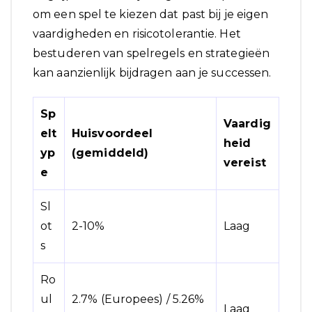
om een spel te kiezen dat past bij je eigen
vaardigheden en risicotolerantie. Het
bestuderen van spelregels en strategieën
kan aanzienlijk bijdragen aan je successen.
Sp
Vaardig
elt
Huisvoordeel
heid
yp
(gemiddeld)
vereist
e
Sl
ot
2-10%
Laag
s
Ro
ul
2.7% (Europees) / 5.26%
Laag