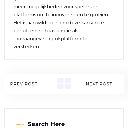
meer mogelijkheden voor spelers en
platforms om te innoveren en te groeien.
Het is aan wildrobin om deze kansen te
benutten en haar positie als
toonaangevend gokplatform te
versterken.
PREV POST
NEXT POST
Search Here