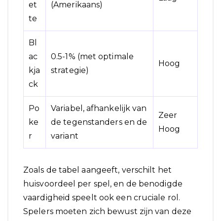
et
(Amerikaans)
te
Bl
ac
0.5-1% (met optimale
Hoog
kja
strategie)
ck
Po
Variabel, afhankelijk van
Zeer
ke
de tegenstanders en de
Hoog
r
variant
Zoals de tabel aangeeft, verschilt het
huisvoordeel per spel, en de benodigde
vaardigheid speelt ook een cruciale rol.
Spelers moeten zich bewust zijn van deze