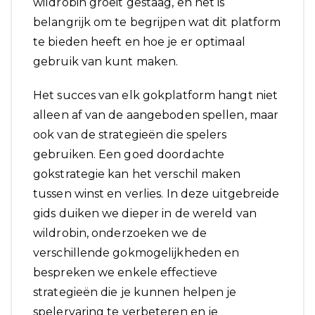
wildrobin groeit gestaag, en het is
belangrijk om te begrijpen wat dit platform
te bieden heeft en hoe je er optimaal
gebruik van kunt maken.
Het succes van elk gokplatform hangt niet
alleen af van de aangeboden spellen, maar
ook van de strategieën die spelers
gebruiken. Een goed doordachte
gokstrategie kan het verschil maken
tussen winst en verlies. In deze uitgebreide
gids duiken we dieper in de wereld van
wildrobin
, onderzoeken we de
verschillende gokmogelijkheden en
bespreken we enkele effectieve
strategieën die je kunnen helpen je
spelervaring te verbeteren en je