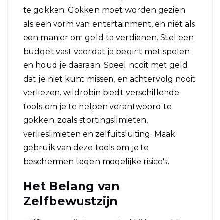
te gokken. Gokken moet worden gezien
als een vorm van entertainment, en niet als
een manier om geld te verdienen. Stel een
budget vast voordat je begint met spelen
en houd je daaraan. Speel nooit met geld
dat je niet kunt missen, en achtervolg nooit
verliezen. wildrobin biedt verschillende
tools om je te helpen verantwoord te
gokken, zoals stortingslimieten,
verlieslimieten en zelfuitsluiting. Maak
gebruik van deze tools om je te
beschermen tegen mogelijke risico's.
Het Belang van
Zelfbewustzijn