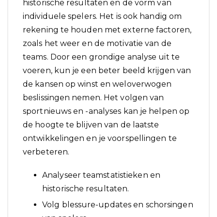
historische resultaten en de vorm van
individuele spelers. Het is ook handig om
rekening te houden met externe factoren,
zoals het weer en de motivatie van de
teams. Door een grondige analyse uit te
voeren, kun je een beter beeld krijgen van
de kansen op winst en weloverwogen
beslissingen nemen. Het volgen van
sportnieuws en -analyses kan je helpen op
de hoogte te blijven van de laatste
ontwikkelingen en je voorspellingen te
verbeteren.
Analyseer teamstatistieken en
historische resultaten.
Volg blessure-updates en schorsingen