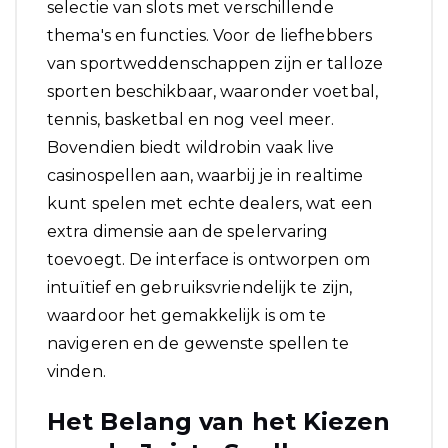
selectie van slots met verschillende
thema's en functies. Voor de liefhebbers
van sportweddenschappen zijn er talloze
sporten beschikbaar, waaronder voetbal,
tennis, basketbal en nog veel meer.
Bovendien biedt wildrobin vaak live
casinospellen aan, waarbij je in realtime
kunt spelen met echte dealers, wat een
extra dimensie aan de spelervaring
toevoegt. De interface is ontworpen om
intuïtief en gebruiksvriendelijk te zijn,
waardoor het gemakkelijk is om te
navigeren en de gewenste spellen te
vinden.
Het Belang van het Kiezen