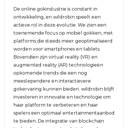
De online gokindustrie is constant in
ontwikkeling, en wildrobin speelt een
actieve rol in deze evolutie. We zien een
toenemende focus op mobiel gokken, met
platforms die steeds meer geoptimaliseerd
worden voor smartphones en tablets.
Bovendien zijn virtual reality (VR) en
augmented reality (AR) technologieën
opkomende trends die een nog
meeslependere en interactievere
gokervaring kunnen bieden. wildrobin blijft
investeren in innovatie en technologie om
haar platform te verbeteren en haar
spelers een optimaal entertainmentaanbod
te bieden. De integratie van blockchain