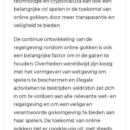
technologie en cryptovaluta kan ook een
belangrijke rol spelen in de toekomst van
online gokken, door meer transparantie en
veiligheid te bieden.
De continue ontwikkeling van de
regelgeving rondom online gokken is ook
een belangrijke factor om in de gaten te
houden. Overheden wereldwijd zijn bezig
met het vormgeven van wetgeving om
spelers te beschermen en illegale
activiteiten te bestrijden. wildrobin zet zich
in om te voldoen aan alle relevante wet- en
regelgeving en om een veilige en
verantwoorde gokomgeving te bieden aan
haar spelers. De toekomst van online
gokken ziet er rooskleurig uit, met steeds