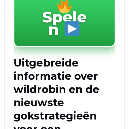
Spele
n
Uitgebreide
informatie over
wildrobin en de
nieuwste
gokstrategieën