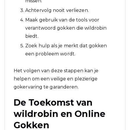
missen.
Achtervolg nooit verliezen.
Maak gebruik van de tools voor
verantwoord gokken die wildrobin
biedt.
Zoek hulp als je merkt dat gokken
een probleem wordt.
Het volgen van deze stappen kan je
helpen om een veilige en plezierige
gokervaring te garanderen.
De Toekomst van
wildrobin en Online
Gokken