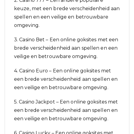
2. Casino 777 – Een andere populaire
keuze, met een brede verscheidenheid aan
spellen en een veilige en betrouwbare
omgeving.
3. Casino Bet – Een online goksites met een
brede verscheidenheid aan spellen en een
veilige en betrouwbare omgeving.
4. Casino Euro – Een online goksites met
een brede verscheidenheid aan spellen en
een veilige en betrouwbare omgeving.
5. Casino Jackpot – Een online goksites met
een brede verscheidenheid aan spellen en
een veilige en betrouwbare omgeving.
6. Casino Lucky – Een online goksites met