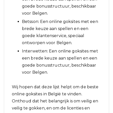
goede bonusstructuur, beschikbaar
voor Belgen.
Betsson: Een online goksites met een
brede keuze aan spellen en een
goede klantenservice, speciaal
ontworpen voor Belgen.
Interwetten: Een online goksites met
een brede keuze aan spellen en een
goede bonusstructuur, beschikbaar
voor Belgen.
Wij hopen dat deze lijst helpt om de beste
online goksites in België te vinden.
Onthoud dat het belangrijk is om veilig en
veilig te gokken, en om de licenties en