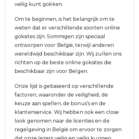
veilig kunt gokken.
Om te beginnen, is het belangrijk om te
weten dat er verschillende soorten online
goksites zijn. Sommigen zijn speciaal
ontworpen voor België, terwijl anderen
wereldwijd beschikbaar zijn. Wij zullen ons
richten op de beste online goksites die
beschikbaar zijn voor Belgen.
Onze lijst is gebaseerd op verschillende
factoren, waaronder de veiligheid, de
keuze aan spellen, de bonus’s en de
klantenservice. Wij hebben ook een close
look genomen naar de licenties en de
regelgeving in België om ervoor te zorgen
dat onze lezers veilig en veilig kunnen