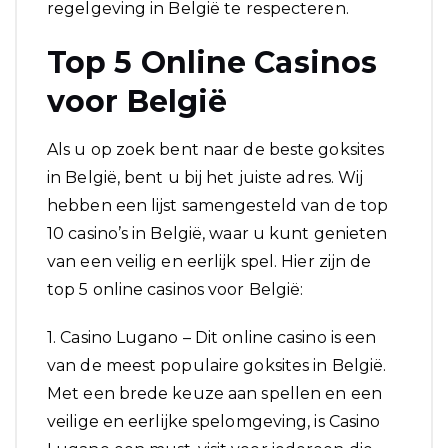
regelgeving in België te respecteren.
Top 5 Online Casinos
voor België
Als u op zoek bent naar de beste goksites
in België, bent u bij het juiste adres. Wij
hebben een lijst samengesteld van de top
10 casino’s in België, waar u kunt genieten
van een veilig en eerlijk spel. Hier zijn de
top 5 online casinos voor België:
1. Casino Lugano – Dit online casino is een
van de meest populaire goksites in België.
Met een brede keuze aan spellen en een
veilige en eerlijke spelomgeving, is Casino