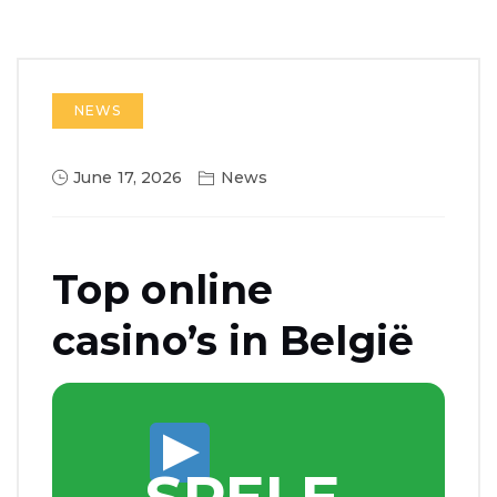
NEWS
June 17, 2026
News
Top online
casino’s in België