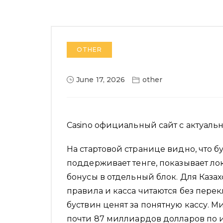
OTHER
June 17, 2026
other
Casino официальный сайт с актуал
На стартовой странице видно, что 
поддерживает тенге, показывает л
бонусы в отдельный блок. Для Казахс
правила и касса читаются без пер
буствин ценят за понятную кассу. М
почти 87 миллиардов долларов по и