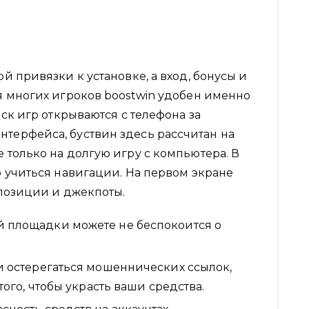
й привязки к установке, а вход, бонусы и
ля многих игроков boostwin удобен именно
иск игр открываются с телефона за
терфейса, буствин здесь рассчитан на
 только на долгую игру с компьютера. В
о учиться навигации. На первом экране
 позиции и джекпоты.
 площадки можете не беспокоится о
и остерегаться мошеннических ссылок,
того, чтобы украсть ваши средства.