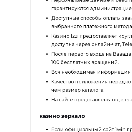
Персональные данные и безопас
гарантируются администрацие
Доступные способы оплаты зави
выбранного платежного метода
Казино Izzi предоставляет кру
доступна через онлайн-чат, Tele
После первого входа на Вавада
100 бесплатных вращений.
Вся необходимая информация с
Качество приложения нередко 
чем размер каталога.
На сайте представлены отдель
казино зеркало
Если официальный сайт 1win в