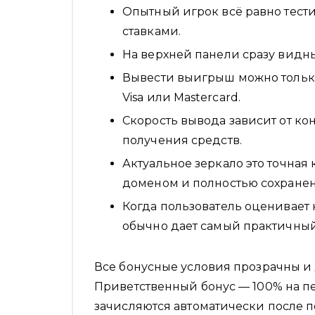
Опытный игрок всё равно тест
ставками.
На верхней панели сразу видны
Вывести выигрыш можно только
Visa или Mastercard.
Скорость вывода зависит от ко
получения средств.
Актуальное зеркало это точная
доменом и полностью сохранен
Когда пользователь оценивает 
обычно дает самый практичный 
Все бонусные условия прозрачны и
Приветственный бонус — 100% на пе
зачисляются автоматически после п