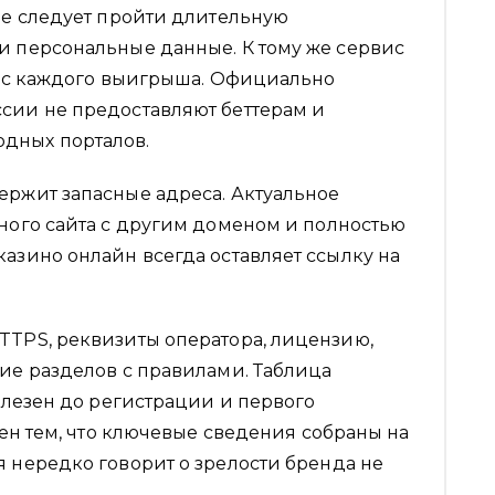
ле следует пройти длительную
и персональные данные. К тому же сервис
% с каждого выигрыша. Официально
сии не предоставляют беттерам и
дных порталов.
ержит запасные адреса. Актуальное
ного сайта с другим доменом и полностью
азино онлайн всегда оставляет ссылку на
TTPS, реквизиты оператора, лицензию,
ие разделов с правилами. Таблица
олезен до регистрации и первого
бен тем, что ключевые сведения собраны на
 нередко говорит о зрелости бренда не