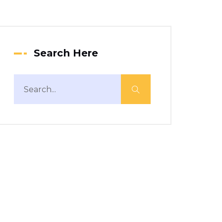
Search Here