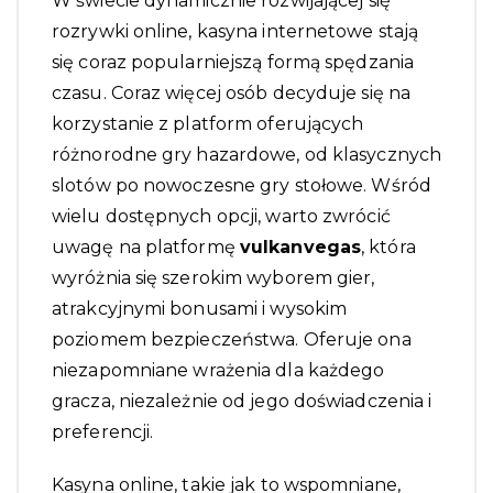
W świecie dynamicznie rozwijającej się
rozrywki online, kasyna internetowe stają
się coraz popularniejszą formą spędzania
czasu. Coraz więcej osób decyduje się na
korzystanie z platform oferujących
różnorodne gry hazardowe, od klasycznych
slotów po nowoczesne gry stołowe. Wśród
wielu dostępnych opcji, warto zwrócić
uwagę na platformę
vulkanvegas
, która
wyróżnia się szerokim wyborem gier,
atrakcyjnymi bonusami i wysokim
poziomem bezpieczeństwa. Oferuje ona
niezapomniane wrażenia dla każdego
gracza, niezależnie od jego doświadczenia i
preferencji.
Kasyna online, takie jak to wspomniane,