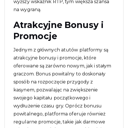
wyższy wskaźnik RTP, tym większa szansa
na wygraną.
Atrakcyjne Bonusy i
Promocje
Jednym z głównych atutów platformy są
atrakcyjne bonusy i promocje, które
oferowane są zarówno nowym, jak i stałym
graczom. Bonus powitalny to doskonały
sposób na rozpoczęcie przygody z
kasynem, pozwalając na zwiększenie
swojego kapitału początkowego i
wydłużenie czasu gry. Oprócz bonusu
powitalnego, platforma oferuje również
regularne promocje, takie jak darmowe