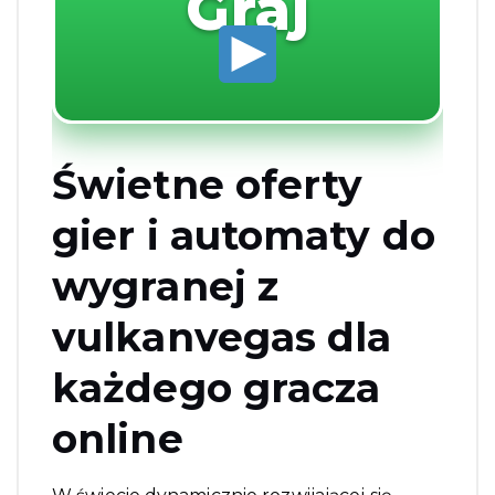
Graj
Świetne oferty
gier i automaty do
wygranej z
vulkanvegas dla
każdego gracza
online