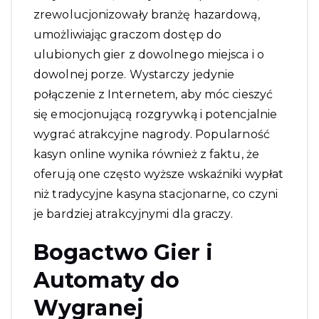
zrewolucjonizowały branżę hazardową,
umożliwiając graczom dostęp do
ulubionych gier z dowolnego miejsca i o
dowolnej porze. Wystarczy jedynie
połączenie z Internetem, aby móc cieszyć
się emocjonującą rozgrywką i potencjalnie
wygrać atrakcyjne nagrody. Popularność
kasyn online wynika również z faktu, że
oferują one często wyższe wskaźniki wypłat
niż tradycyjne kasyna stacjonarne, co czyni
je bardziej atrakcyjnymi dla graczy.
Bogactwo Gier i
Automaty do
Wygranej