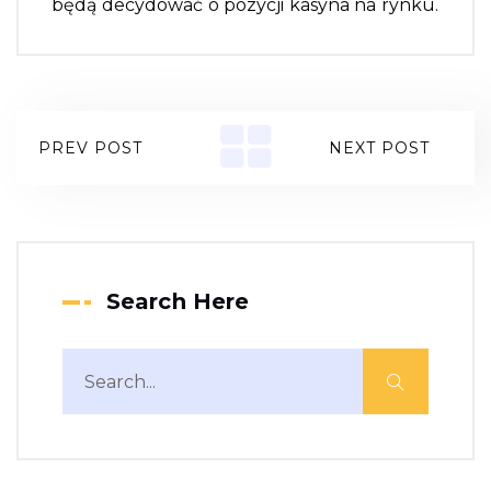
będą decydować o pozycji kasyna na rynku.
PREV POST
NEXT POST
Search Here