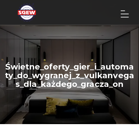
Świetne_oferty_gier_i_automa
ty_do_wygranej_z_vulkanvega
s_dla_każdego_gracza_on