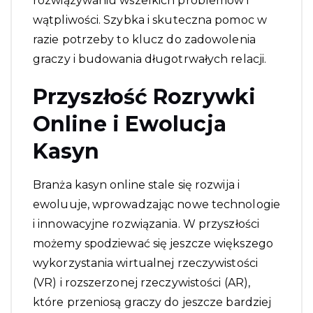
rozwiązywaniu wszelkich problemów i
wątpliwości. Szybka i skuteczna pomoc w
razie potrzeby to klucz do zadowolenia
graczy i budowania długotrwałych relacji.
Przyszłość Rozrywki
Online i Ewolucja
Kasyn
Branża kasyn online stale się rozwija i
ewoluuje, wprowadzając nowe technologie
i innowacyjne rozwiązania. W przyszłości
możemy spodziewać się jeszcze większego
wykorzystania wirtualnej rzeczywistości
(VR) i rozszerzonej rzeczywistości (AR),
które przeniosą graczy do jeszcze bardziej