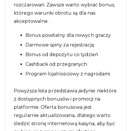
rozczarowań. Zawsze warto wybrać bonus,
którego warunki obrotu są dla nas
akceptowalne.
Bonus powitalny dla nowych graczy
Darmowe spiny za rejestrację
Bonus od depozytu co tydzień
Cashback od przegranych
Program lojalnościowy z nagrodami
Powyższa lista przedstawia jedynie niektóre
z dostępnych bonusów i promocji na
platformie. Oferta bonusowa jest
regularnie aktualizowana, dlatego warto
śledzić stronę internetową kasyna, aby być