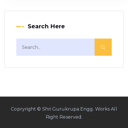
Search Here
Copryright © Shri Gurukrupa Engg. Works All
Right Reserved.