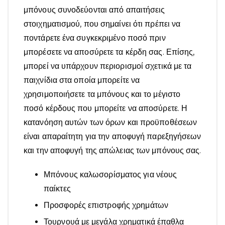
μπόνους συνοδεύονται από απαιτήσεις
στοιχηματισμού, που σημαίνει ότι πρέπει να
ποντάρετε ένα συγκεκριμένο ποσό πριν
μπορέσετε να αποσύρετε τα κέρδη σας. Επίσης,
μπορεί να υπάρχουν περιορισμοί σχετικά με τα
παιχνίδια στα οποία μπορείτε να
χρησιμοποιήσετε τα μπόνους και το μέγιστο
ποσό κέρδους που μπορείτε να αποσύρετε. Η
κατανόηση αυτών των όρων και προϋποθέσεων
είναι απαραίτητη για την αποφυγή παρεξηγήσεων
και την αποφυγή της απώλειας των μπόνους σας.
Μπόνους καλωσορίσματος για νέους
παίκτες
Προσφορές επιστροφής χρημάτων
Τουρνουά με μεγάλα χρηματικά έπαθλα