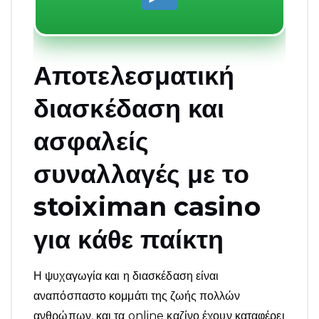
Αποτελεσματική
διασκέδαση και
ασφαλείς
συναλλαγές με το
stoiximan casino
για κάθε παίκτη
Η ψυχαγωγία και η διασκέδαση είναι
αναπόσπαστο κομμάτι της ζωής πολλών
ανθρώπων, και τα online καζίνο έχουν καταφέρει