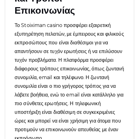
Επικοινωνίας
Το
Stoiximan casino
προσφέρει εξαιρετική
εξυπηρέτηση πελατών, με έμπειρους και φιλικούς
εκπροσώπους που είναι διαθέσιμοι για να
απαντήσουν σε τυχόν ερωτήσεις ή να επιλύσουν
τυχόν προβλήματα. Η πλατφόρμα προσφέρει
διάφορους τρόπους επικοινωνίας, όπως ζωντανή
συνομιλία, email και τηλέφωνο. Η ζωντανή
συνομιλία είναι ο πιο γρήγορος τρόπος για να
λάβετε βοήθεια, ενώ το email είναι κατάλληλο για
πιο σύνθετες ερωτήσεις. Η τηλεφωνική
υποστήριξη είναι διαθέσιμη σε συγκεκριμένες
ώρες και μπορεί να είναι χρήσιμη για άτομα που
προτιμούν να επικοινωνούν απευθείας με έναν
εκπρόσωπο.