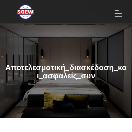
Αποτελεσματική_διασκέδαση_κα
ι_ασφαλείς_συν