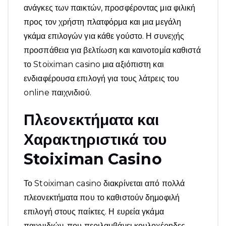
ανάγκες των παικτών, προσφέροντας μια φιλική
προς τον χρήστη πλατφόρμα και μια μεγάλη
γκάμα επιλογών για κάθε γούστο. Η συνεχής
προσπάθεια για βελτίωση και καινοτομία καθιστά
το
Stoiximan casino
μια αξιόπιστη και
ενδιαφέρουσα επιλογή για τους λάτρεις του
online παιχνιδιού.
Πλεονεκτήματα και
Χαρακτηριστικά του
Stoiximan Casino
Το
Stoiximan casino
διακρίνεται από πολλά
πλεονεκτήματα που το καθιστούν δημοφιλή
επιλογή στους παίκτες. Η ευρεία γκάμα
παιχνιδιών, που περιλαμβάνει κουλοχέρηδες