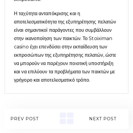
Η ταχύτητα ανταπόκρισης και η
αποτελεσματικότητα της εξυπηρέτησης πελατών
είναι σημαντικοί παράγοντες που συμβάλλουν
στην ικανοποίηση των παικτών. Το
Stoiximan
casino
έχει επενδύσει στην εκπαίδευση των
εκπροσώπων της εξυπηρέτησης πελατών, ώστε
να μπορούν να παρέχουν ποιοτική υποστήριξη
και να επιλύουν τα προβλήματα των παικτών με
γρήγορο και αποτελεσματικό τρόπο.
PREV POST
NEXT POST