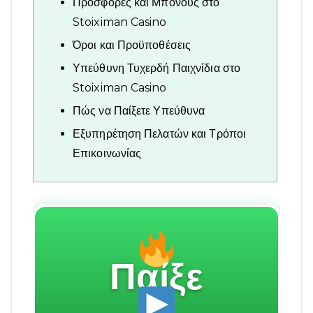
Προσφορές και Μπόνους στο
Stoiximan Casino
Όροι και Προϋποθέσεις
Υπεύθυνη Τυχερδή Παιχνίδια στο
Stoiximan Casino
Πώς να Παίξετε Υπεύθυνα
Εξυπηρέτηση Πελατών και Τρόποι
Επικοινωνίας
Παίξε