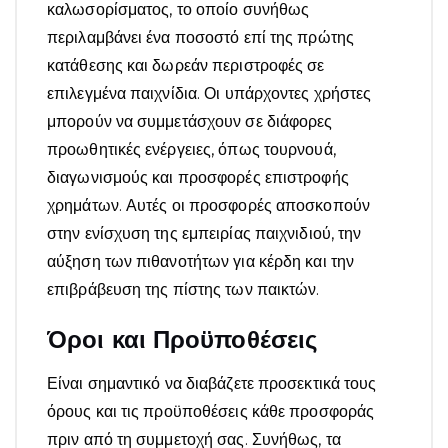
καλωσορίσματος, το οποίο συνήθως
περιλαμβάνει ένα ποσοστό επί της πρώτης
κατάθεσης και δωρεάν περιστροφές σε
επιλεγμένα παιχνίδια. Οι υπάρχοντες χρήστες
μπορούν να συμμετάσχουν σε διάφορες
προωθητικές ενέργειες, όπως τουρνουά,
διαγωνισμούς και προσφορές επιστροφής
χρημάτων. Αυτές οι προσφορές αποσκοπούν
στην ενίσχυση της εμπειρίας παιχνιδιού, την
αύξηση των πιθανοτήτων για κέρδη και την
επιβράβευση της πίστης των παικτών.
Όροι και Προϋποθέσεις
Είναι σημαντικό να διαβάζετε προσεκτικά τους
όρους και τις προϋποθέσεις κάθε προσφοράς
πριν από τη συμμετοχή σας. Συνήθως, τα