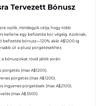
sra Tervezett Bónusz
e oszlik, mindegyik célja, hogy több
i kellene egy befizetési kör végéig. Azoknak,
lső befizetési bónusz—120% akár A$1200-ig
rsabb út a plusz pörgetésekhez.
a bónuszokat rövid játék során:
es pörgetés (max A$1200).
gyenes pörgetés (max A$1200).
os ingyenes pörgetések (max A$2100).
velés (max A$3500).