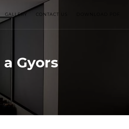
GALLERY
CONTACT US
DOWNLOAD PDF
 a Gyors