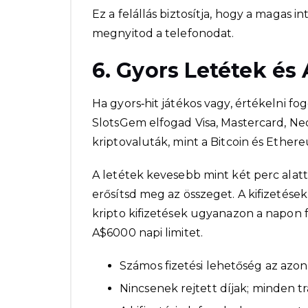
Ez a felállás biztosítja, hogy a magas 
megnyitod a telefonodat.
6. Gyors Letétek és 
Ha gyors‑hit játékos vagy, értékelni fo
SlotsGem elfogad Visa, Mastercard, Neo
kriptovaluták, mint a Bitcoin és Ethere
A letétek kevesebb mint két perc alat
erősítsd meg az összeget. A kifizetése
kripto kifizetések ugyanazon a napon 
A$6000 napi limitet.
Számos fizetési lehetőség az azon
Nincsenek rejtett díjak; minden t