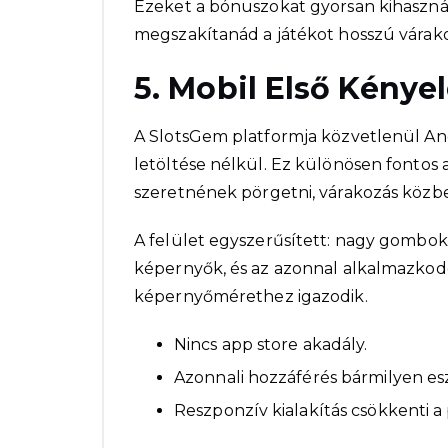
Ezeket a bónuszokat gyorsan kihasznál
megszakítanád a játékot hosszú várako
5. Mobil Első Kénye
A SlotsGem platformja közvetlenül A
letöltése nélkül. Ez különösen fontos
szeretnének pörgetni, várakozás közb
A felület egyszerűsített: nagy gombok
képernyők, és az azonnal alkalmazkod
képernyőmérethez igazodik.
Nincs app store akadály.
Azonnali hozzáférés bármilyen es
Reszponzív kialakítás csökkenti a