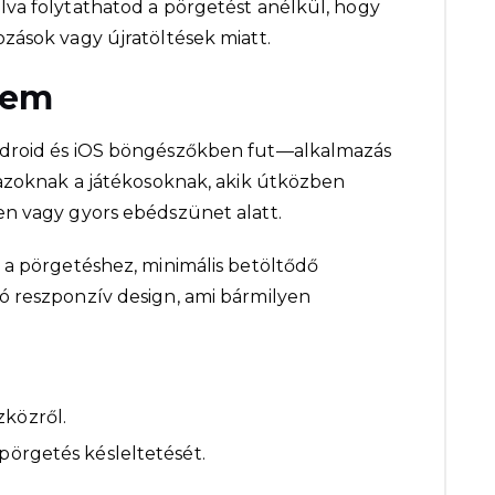
va folytathatod a pörgetést anélkül, hogy
zások vagy újratöltések miatt.
lem
ndroid és iOS böngészőkben fut—alkalmazás
 azoknak a játékosoknak, akik útközben
en vagy gyors ebédszünet alatt.
 a pörgetéshez, minimális betöltődő
ó reszponzív design, ami bármilyen
zközről.
 pörgetés késleltetését.