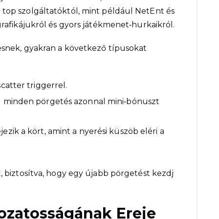
 top szolgáltatóktól, mint például NetEnt és
grafikájukról és gyors játékmenet‑hurkaikról.
resnek, gyakran a következő típusokat
catter triggerrel.
ol minden pörgetés azonnal mini‑bónuszt
ezik a kört, amint a nyerési küszöb eléri a
t, biztosítva, hogy egy újabb pörgetést kezdj
ltozatosságának Ereje