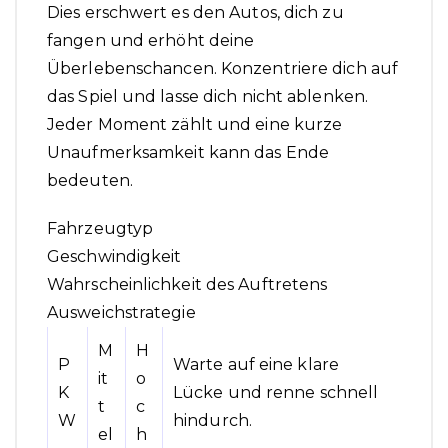
Dies erschwert es den Autos, dich zu
fangen und erhöht deine
Überlebenschancen. Konzentriere dich auf
das Spiel und lasse dich nicht ablenken.
Jeder Moment zählt und eine kurze
Unaufmerksamkeit kann das Ende
bedeuten.
Fahrzeugtyp
Geschwindigkeit
Wahrscheinlichkeit des Auftretens
Ausweichstrategie
M
H
P
Warte auf eine klare
it
o
K
Lücke und renne schnell
t
c
W
hindurch.
el
h