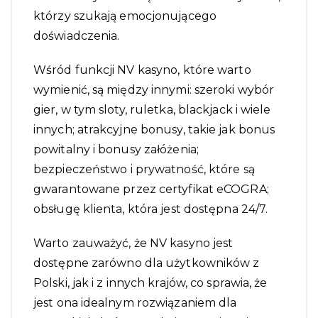
którzy szukają emocjonującego
doświadczenia.
Wśród funkcji NV kasyno, które warto
wymienić, są między innymi: szeroki wybór
gier, w tym sloty, ruletka, blackjack i wiele
innych; atrakcyjne bonusy, takie jak bonus
powitalny i bonusy załóżenia;
bezpieczeństwo i prywatność, które są
gwarantowane przez certyfikat eCOGRA;
obsługę klienta, która jest dostępna 24/7.
Warto zauważyć, że NV kasyno jest
dostępne zarówno dla użytkowników z
Polski, jak i z innych krajów, co sprawia, że
jest ona idealnym rozwiązaniem dla