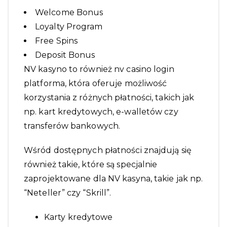
Welcome Bonus
Loyalty Program
Free Spins
Deposit Bonus
NV kasyno to również
nv casino login
platforma, która oferuje możliwość
korzystania z różnych płatności, takich jak
np. kart kredytowych, e-walletów czy
transferów bankowych.
Wśród dostępnych płatności znajdują się
również takie, które są specjalnie
zaprojektowane dla NV kasyna, takie jak np.
“Neteller” czy “Skrill”.
Karty kredytowe