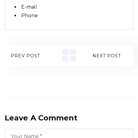
E-mail
Phone
PREV POST
NEXT POST
Leave A Comment