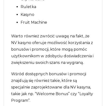
Ruletka
Kasyno
Fruit Machine
Warto również zwrócić uwagę na fakt, że
NV kasyno oferuje możliwość korzystania z
bonusów i promocji, które mogą pomóc
użytkownikom w zdobyciu doświadczenia i
zwiększeniu swoich szans na wygraną.
Wśród dostępnych bonusów i promocji
znajdują się również takie, które są
specjalnie zaprojektowane dla NV kasyna,
takie jak np. “Welcome Bonus” czy “Loyalty
Program”.