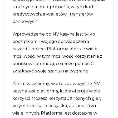
z różnych metod płatności, w tym kart
kredytowych, e-walletów i transferów
bankowych.
Wprowadzenie do NV kasyna jest tylko
początkiem Twojego doświadczenia
hazardu online. Platforma oferuje wiele
możliwości, w tym możliwość korzystania z
bonusów i promocji, co może pomóc Ci
zwiększyć swoje szanse na wygraną.
Zanim zaczniemy, warto zauważyć, że NV
kasyna jest platformą, która oferuje wiele
korzyści. Możesz korzystać z różnych gier,
w tym ruletka, blackjacka, automatów i
wiele innych. Platforma jest dostępna w