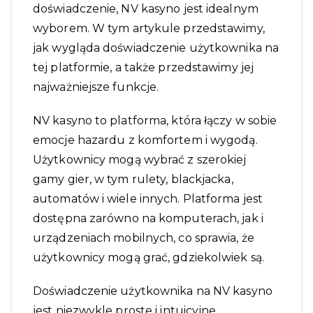
doświadczenie, NV kasyno jest idealnym
wyborem. W tym artykule przedstawimy,
jak wygląda doświadczenie użytkownika na
tej platformie, a także przedstawimy jej
najważniejsze funkcje.
NV kasyno to platforma, która łączy w sobie
emocje hazardu z komfortem i wygodą.
Użytkownicy mogą wybrać z szerokiej
gamy gier, w tym rulety, blackjacka,
automatów i wiele innych. Platforma jest
dostępna zarówno na komputerach, jak i
urządzeniach mobilnych, co sprawia, że
użytkownicy mogą grać, gdziekolwiek są.
Doświadczenie użytkownika na NV kasyno
jest niezwykle proste i intuicyjne.