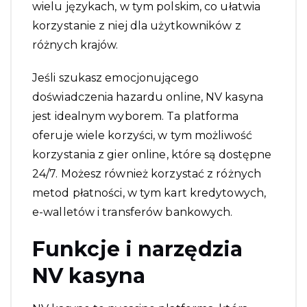
wielu językach, w tym polskim, co ułatwia
korzystanie z niej dla użytkowników z
różnych krajów.
Jeśli szukasz emocjonującego
doświadczenia hazardu online, NV kasyna
jest idealnym wyborem. Ta platforma
oferuje wiele korzyści, w tym możliwość
korzystania z gier online, które są dostępne
24/7. Możesz również korzystać z różnych
metod płatności, w tym kart kredytowych,
e-walletów i transferów bankowych.
Funkcje i narzędzia
NV kasyna