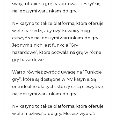
swoją ulubioną grę hazardową i cieszyć się
najlepszymi warunkami do gry.
NV kasyno to także platforma, która oferuje
wiele narzędzi, aby użytkownicy mogli
cieszyć się najlepszymi warunkami do gry.
Jednym z nich jest funkcja “Gry
hazardowe”, która pozwala na grę w różne
gry hazardowe.
Warto również zwrócić uwagę na “Funkcje
gry”, które są dostępne w NV kasynie. Są
one idealne dla tych, którzy chcą cieszyć się
najlepszymi warunkami do gry.
NV kasyno to także platforma, która oferuje
wiele możliwości do gry. Możesz wybrać