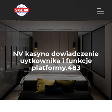
NV kasyno dowiadczenie
uytkownika i funkcje
platformy.483