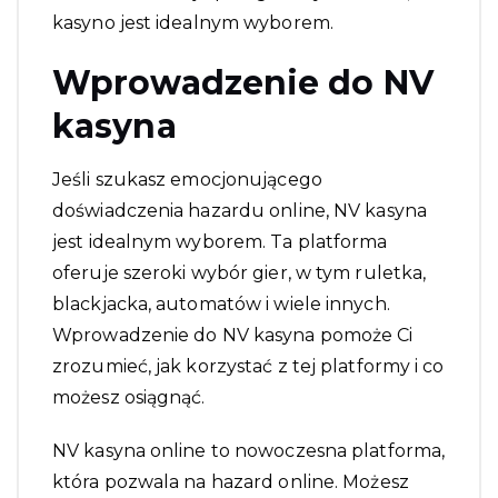
kasyno jest idealnym wyborem.
Wprowadzenie do NV
kasyna
Jeśli szukasz emocjonującego
doświadczenia hazardu online, NV kasyna
jest idealnym wyborem. Ta platforma
oferuje szeroki wybór gier, w tym ruletka,
blackjacka, automatów i wiele innych.
Wprowadzenie do NV kasyna pomoże Ci
zrozumieć, jak korzystać z tej platformy i co
możesz osiągnąć.
NV kasyna online to nowoczesna platforma,
która pozwala na hazard online. Możesz