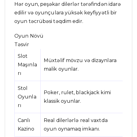
Hər oyun, peşəkar dilerlər tərəfindən idarə
edilir və oyunçulara yüksək keyfiyyətli bir
oyun təcrübəsi təqdim edir.
Oyun Növü
Təsvir
Slot
Müxtəlif mövzu və dizaynlara
Maşınla
malik oyunlar.
rı
Stol
Poker, rulet, blackjack kimi
Oyunla
klassik oyunlar.
rı
Canlı
Real dilerlərlə real vaxtda
Kazino
oyun oynamaq imkanı.