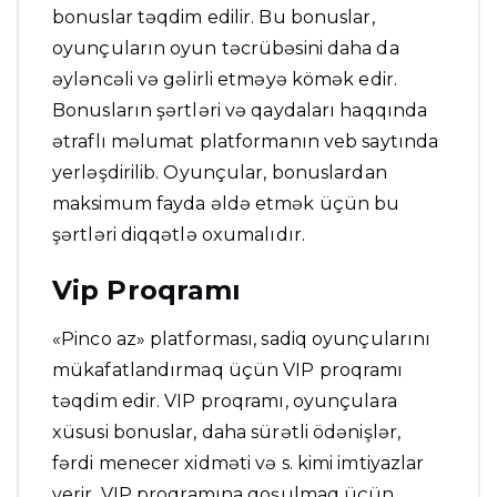
bonuslar təqdim edilir. Bu bonuslar,
oyunçuların oyun təcrübəsini daha da
əyləncəli və gəlirli etməyə kömək edir.
Bonusların şərtləri və qaydaları haqqında
ətraflı məlumat platformanın veb saytında
yerləşdirilib. Oyunçular, bonuslardan
maksimum fayda əldə etmək üçün bu
şərtləri diqqətlə oxumalıdır.
Vip Proqramı
«Pinco az» platforması, sadiq oyunçularını
mükafatlandırmaq üçün VIP proqramı
təqdim edir. VIP proqramı, oyunçulara
xüsusi bonuslar, daha sürətli ödənişlər,
fərdi menecer xidməti və s. kimi imtiyazlar
verir. VIP proqramına qoşulmaq üçün