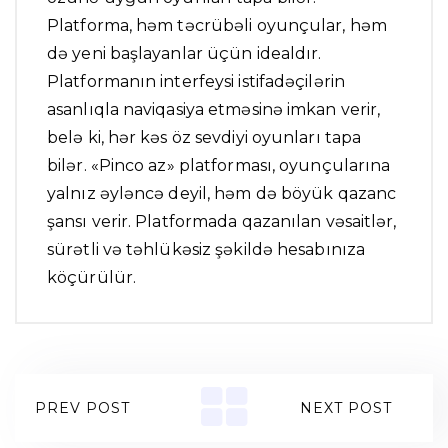
Platforma, həm təcrübəli oyunçular, həm
də yeni başlayanlar üçün idealdır.
Platformanın interfeysi istifadəçilərin
asanlıqla naviqasiya etməsinə imkan verir,
belə ki, hər kəs öz sevdiyi oyunları tapa
bilər. «Pinco az» platforması, oyunçularına
yalnız əyləncə deyil, həm də böyük qazanc
şansı verir. Platformada qazanılan vəsaitlər,
sürətli və təhlükəsiz şəkildə hesabınıza
köçürülür.
PREV POST
NEXT POST