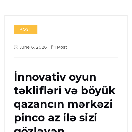
POST
June 6, 2026
Post
İnnovativ oyun
təklifləri və böyük
qazancın mərkəzi
pinco az ilə sizi
gözləyən