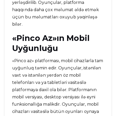
yerləşdirilib. Oyunçular, platforma
haqqında daha çox məlumat əldə etmək
üçün bu məlumatları oxuyub yəqinləşə
bilər.
«Pinco Az»ın Mobil
Uyğunluğu
«Pinco az» platforması, mobil cihazlarla tam
uyğunluq təmin edir. Oyunçular, istənilən
vaxt və istənilən yerdən öz mobil
telefonları və ya tabletləri vasitəsilə
platformaya daxil ola bilər. Platformanın
mobil versiyası, desktop versiyası ilə eyni
funksionallığa malikdir. Oyunçular, mobil
cihazları vasitəsilə bütün oyunları oynaya