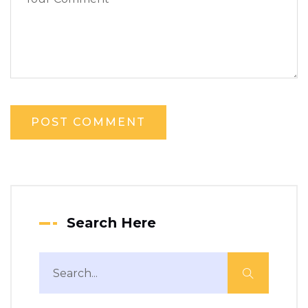
Search Here