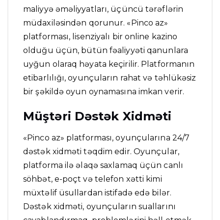
maliyyə əməliyyatları, üçüncü tərəflərin
müdaxiləsindən qorunur. «Pinco az»
platforması, lisenziyalı bir online kazino
olduğu üçün, bütün fəaliyyəti qanunlara
uyğun olaraq həyata keçirilir. Platformanın
etibarlılığı, oyunçuların rahat və təhlükəsiz
bir şəkildə oyun oynamasına imkan verir.
Müştəri Dəstək Xidməti
«Pinco az» platforması, oyunçularına 24/7
dəstək xidməti təqdim edir. Oyunçular,
platforma ilə əlaqə saxlamaq üçün canlı
söhbət, e-poçt və telefon xətti kimi
müxtəlif üsullardan istifadə edə bilər.
Dəstək xidməti, oyunçuların suallarını