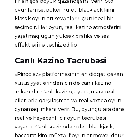
fırlanışda böyük qazanc şansı verir. Stol
oyunları isə, poker, rulet, blackjack kimi
klassik oyunları sevənlər üçün ideal bir
seçimdir. Hər oyun, real kazino atmosferini
yaşatmaq üçün yüksək qrafika və səs
effektləri ilə təchiz edilib.
Canlı Kazino Təcrübəsi
«Pinco az» platformasının ən diqqət çəkən
xüsusiyyətlərindən biri də canlı kazino
imkanıdır. Canlı kazino, oyunçulara real
dilerlərlə qarşılaşmaq və real vaxtda oyun
oynamaq imkanı verir. Bu, oyunçulara daha
real və həyəcanlı bir oyun təcrübəsi
yaşadır. Canlı kazinoda rulet, blackjack,
baccarat kimi müxtəlif oyunlar mövcuddur.