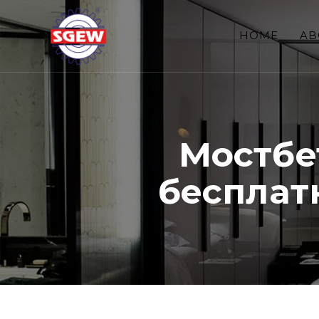
HOME
AB
Мостбе
бесплат