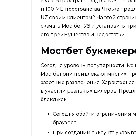
100 МБ пространства, для iOS – верс
и 100 МБ пространства. Что же пре
UZ своим клиентам? На этой страни
скачать Мостбет УЗ и установить п
его преимущества и недостатки.
Мостбет букмекер
Сегодня уровень популярности live
Мостбет они привлекают многих, пр
азартные развлечения. Характерная
в участии реальных дилеров. Предла
блекджек.
Сегодня обойти ограничения 
браузера.
При создании аккаунта указыв