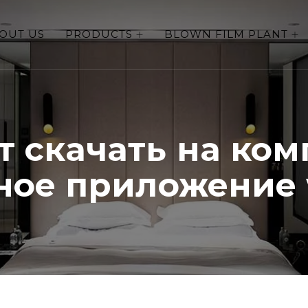
OUT US
PRODUCTS
BLOWN FILM PLANT
т скачать на ком
ное приложение