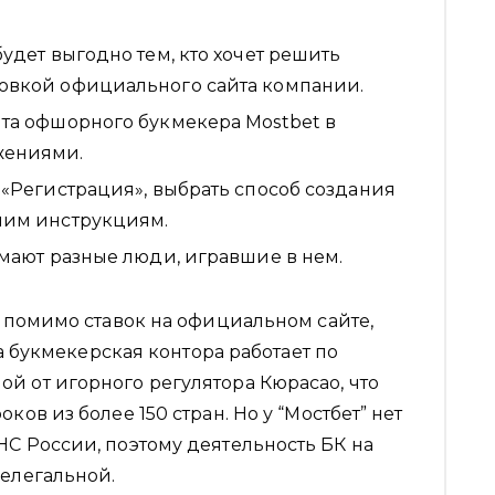
удет выгодно тем, кто хочет решить
овкой официального сайта компании.
йта офшорного букмекера Mostbet в
жениями.
 «Регистрация», выбрать способ создания
шим инструкциям.
умают разные люди, игравшие в нем.
, помимо ставок на официальном сайте,
та букмекерская контора работает по
й от игорного регулятора Кюрасао, что
ов из более 150 стран. Но у “Мостбет” нет
С России, поэтому деятельность БК на
елегальной.