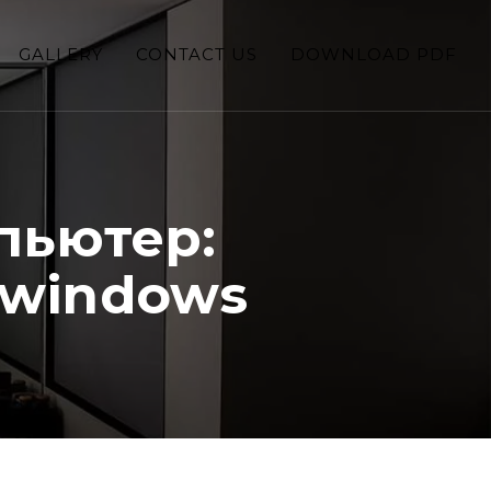
GALLERY
CONTACT US
DOWNLOAD PDF
пьютер:
 windows