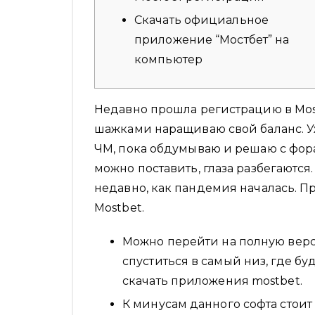
Скачать официальное
приложение “Мостбет” на
компьютер
Недавно прошла регистрацию в Mos
шажками наращиваю свой баланс. Уж
ЧМ, пока обдумываю и решаю с фора
можно поставить, глаза разбегаются
недавно, как пандемия началась. Пр
Mostbet.
Можно перейти на полную верс
спуститься в самый низ, где бу
скачать приложения mostbet.
К минусам данного софта стоит