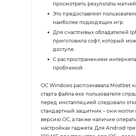
просмотреть результаты матчей
Это предоставляет пользовате
наиболее подходящих игр.
Для счастливых обладателей Ip
приготовила софт, который мож
доступе.
С распространением интернета 
проблемой.
ОС Windows распознавала Mostbet к
старта файла exe пользователя спра
перед инсталляцией следовало от
стандартный защитник – они могли 
версию ОС, а также наличие операт
настройках гаджета. Для Android тре