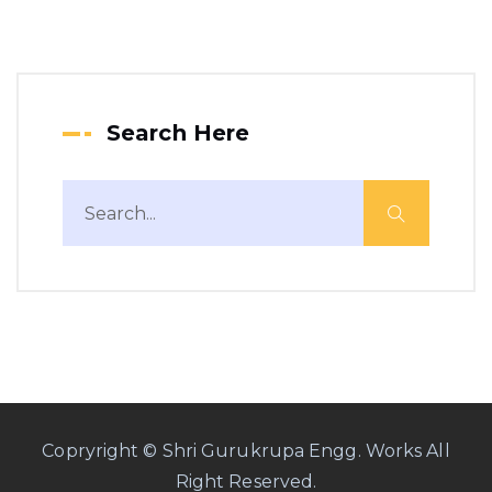
Search Here
Copryright © Shri Gurukrupa Engg. Works All
Right Reserved.