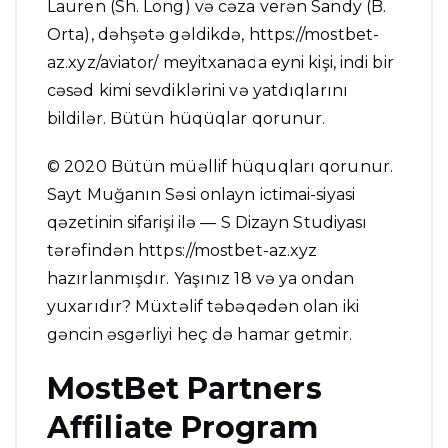
Lauren (Sh. Long) və cəza verən Sandy (B.
Orta), dəhşətə gəldikdə,
https://mostbet-
az.xyz/aviator/
meyitxanada eyni kişi, indi bir
cəsəd kimi sevdiklərini və yatdıqlarını
bildilər. Bütün hüqüqlar qorunur.
© 2020 Bütün müəllif hüquqları qorunur.
Sayt Muğanın Səsi onlayn ictimai-siyasi
qəzetinin sifarişi ilə — S Dizayn Studiyası
tərəfindən
https://mostbet-az.xyz
hazırlanmışdır. Yaşınız 18 və ya ondan
yuxarıdır? ⁣Müxtəlif təbəqədən olan iki
gəncin əsgərliyi heç də hamar getmir.
MostBet Partners
Affiliate Program