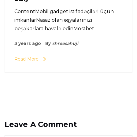
ContentMobil gadget istifadəçiləri üçün
imkanlarNasaz olan əşyalarınızı
peşəkarlara həvalə edinMostbet…
3 years ago
By
shreesahuji
Read More
Leave A Comment