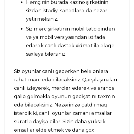
Həmçinin burada kazino şirkətinin
sizdən istədiyi sənədlərə də nəzər
yetirməlisiniz.
Siz mərc şirkətinin mobil tətbiqindən
və ya mobil versiyasından istifadə
edərək canlı dəstək xidmət ilə ələqə
saxlaya bilərsiniz.
Siz oyunlar canlı gedərkən belə onlara
rahat mərc edə biləcəksiniz. Qarşılaşmaları
canlı izləyərək, mərclər edərək və anında
qalib gəlməklə oyunun gedişatını təxmin
edə biləcəksiniz. Nəzərinizə çatdırmaq
istərdik ki, canlı oyunlar zamanı əmsallar
sürətlə dəyişə bilər. Sizin daha yüksək
əmsallar əldə etmək və daha çox