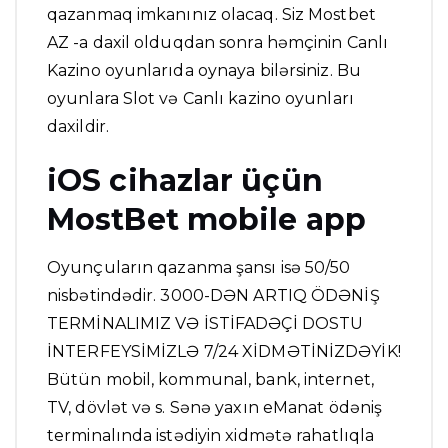
qazanmaq imkanınız olacaq. Siz Mostbet
AZ -a daxil olduqdan sonra həmçinin Canlı
Kazino oyunlarıda oynaya bilərsiniz. Bu
oyunlara Slot və Canlı kazino oyunları
daxildir.
iOS cihazlar üçün
MostBet mobile app
Oyunçuların qazanma şansı isə 50/50
nisbətindədir. 3000-DƏN ARTIQ ÖDƏNİŞ
TERMİNALIMIZ VƏ İSTİFADƏÇİ DOSTU
İNTERFEYSİMİZLƏ 7/24 XİDMƏTİNİZDƏYİK!
Bütün mobil, kommunal, bank, internet,
TV, dövlət və s. Sənə yaxın eManat ödəniş
terminalında istədiyin xidmətə rahatlıqla