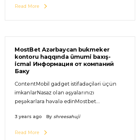
Read More
MostBet Azərbaycan bukmeker
kontoru haqqında ümumi baxış-
icmal Информация от компаний
Баку
ContentMobil gadget istifadəçiləri üçün
imkanlarNasaz olan əşyalarınızı
peşəkarlara həvalə edinMostbet…
3 years ago
By
shreesahuji
Read More