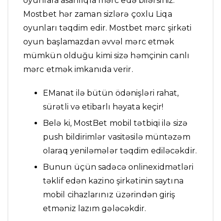
oyunlara asanlıqla mərc edə bilərsiniz.
Mostbet hər zaman sizlərə çoxlu Liqa
oyunları təqdim edir. Mostbet mərc şirkəti
oyun başlamazdan əvvəl mərc etmək
mümkün olduğu kimi sizə həmçinin canlı
mərc etmək imkanıda verir.
EManat ilə bütün ödənişləri rahat,
sürətli və etibarlı həyata keçir!
Belə ki, MostBet mobil tətbiqi ilə sizə
push bildirimlər vasitəsilə müntəzəm
olaraq yeniləmələr təqdim ediləcəkdir.
Bunun üçün sadəcə onlinexidmətləri
təklif edən kazino şirkətinin saytına
mobil cihazlarınız üzərindən giriş
etməniz lazım gələcəkdir.