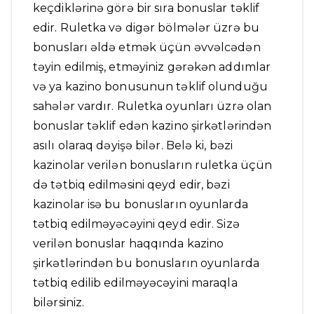
keçdiklərinə görə bir sıra bonuslar təklif
edir. Ruletka və digər bölmələr üzrə bu
bonusları əldə etmək üçün əvvəlcədən
təyin edilmiş, etməyiniz gərəkən addımlar
və ya kazino bonusunun təklif olunduğu
sahələr vardır. Ruletka oyunları üzrə olan
bonuslar təklif edən kazino şirkətlərindən
asılı olaraq dəyişə bilər. Belə ki, bəzi
kazinolar verilən bonusların ruletka üçün
də tətbiq edilməsini qeyd edir, bəzi
kazinolar isə bu bonusların oyunlarda
tətbiq edilməyəcəyini qeyd edir. Sizə
verilən bonuslar haqqında kazino
şirkətlərindən bu bonusların oyunlarda
tətbiq edilib edilməyəcəyini maraqla
bilərsiniz.