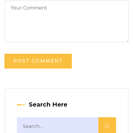
Search Here