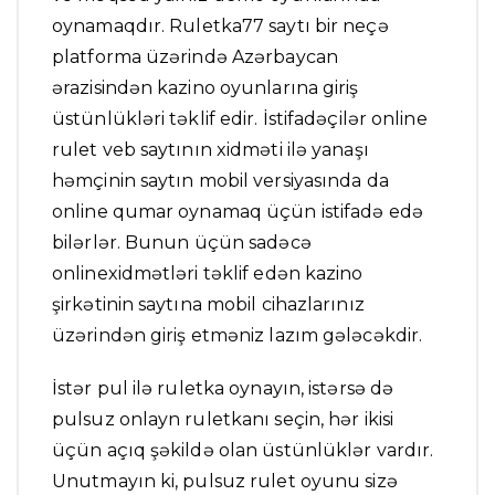
oynamaqdır. Ruletka77 saytı bir neçə
platforma üzərində Azərbaycan
ərazisindən kazino oyunlarına giriş
üstünlükləri təklif edir. İstifadəçilər online
rulet veb saytının xidməti ilə yanaşı
həmçinin saytın mobil versiyasında da
online qumar oynamaq üçün istifadə edə
bilərlər. Bunun üçün sadəcə
onlinexidmətləri təklif edən kazino
şirkətinin saytına mobil cihazlarınız
üzərindən giriş etməniz lazım gələcəkdir.
İstər pul ilə ruletka oynayın, istərsə də
pulsuz onlayn ruletkanı seçin, hər ikisi
üçün açıq şəkildə olan üstünlüklər vardır.
Unutmayın ki, pulsuz rulet oyunu sizə