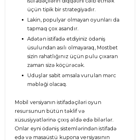
istifadəçilərin diqqətini cəlb etmək
üçün tipik bir strategiyadır.
Lakin, populyar olmayan oyunları da
tapmaq çox asandır.
Adətən istifadə etdiyiniz ödəniş
üsulundan asılı olmayaraq, Mostbet
sizin rahatlığınız üçün pulu çıxaran
zaman sizə köçürəcək.
Uduşlar sabit əmsala vurulan mərc
məbləği olacaq.
Mobil versiyanın istifadəçiləri oyun
resursunun bütün təklif və
xüsusiyyətlərinə çıxış əldə edə bilərlər.
Onlar eyni ödəniş sistemlərindən istifadə
edə və masaüstü
kupona
versiyasının