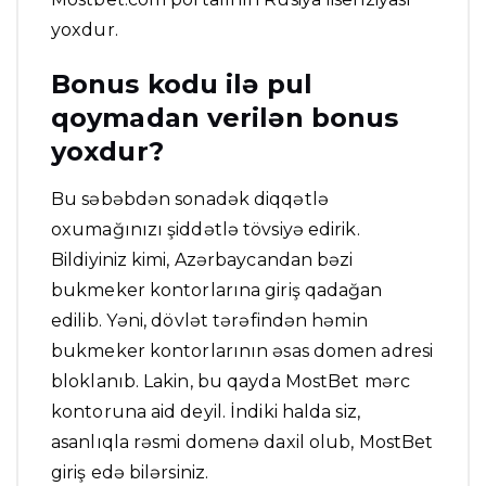
yoxdur.
Bonus kodu ilə pul
qoymadan verilən bonus
yoxdur?
Bu səbəbdən sonadək diqqətlə
oxumağınızı şiddətlə tövsiyə edirik.
Bildiyiniz kimi, Azərbaycandan bəzi
bukmeker kontorlarına giriş qadağan
edilib. Yəni, dövlət tərəfindən həmin
bukmeker kontorlarının əsas domen adresi
bloklanıb. Lakin, bu qayda MostBet mərc
kontoruna aid deyil. İndiki halda siz,
asanlıqla rəsmi domenə daxil olub, MostBet
giriş edə bilərsiniz.