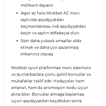
möhkəm dayanır.
Əgər siz hələ Mostbet AZ mərc
saytında qeydiyyatdan
keçməmisinizsə, indi qeydiyyatdan
keçin və saytın istifadəçisi olun.
Sizin daha yüksək əmsallar əldə
etmək və daha çox qazanmaq
imkanınız olacaq.
Mostbet oyun platforması mərc edənlərə
və qumarbazlara çoxlu gəlirli bonuslar və
mükafatlar təklif edir. Hədiyyələr həm
əmanət, həm də promosyon kodu üçün
alına bilər. Bonuslar almağa başlamaq
üçün qeydiyyatdan keçdikdən sonra