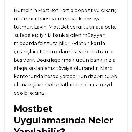
Həmçinin MostBet kartla depozit və çıxarış
üçün hər hansı vergi və ya komissiya
tutmur. Lakin, MostBet vergi tutmasa belə,
istifadə etdiyiniz bank sizdən müəyyən
miqdarda faiz tuta bilər. Adətən kartla
çıxarışlara 10% miqdarında vergi tutulması
baş verir. Dəqiqləşdirmək üçün bankınızla
əlaqə saxlamanız tövsiyə olunandır. Mərc
kontorunda hesab yaradarkən sizdən tələb
olunan şəxsi məlumatları rahatlıqla qeyd
edə bilərsiniz.
Mostbet
Uygulamasında Neler
Yapılabilir?