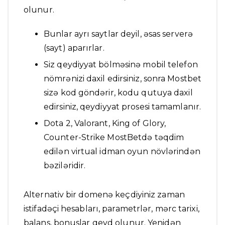
olunur.
Bunlar ayrı saytlar deyil, əsas serverə
(sayt) aparırlar.
Siz qeydiyyat bölməsinə mobil telefon
nömrənizi daxil edirsiniz, sonra Mostbet
sizə kod göndərir, kodu qutuya daxil
edirsiniz, qeydiyyat prosesi tamamlanır.
Dota 2, Valorant, King of Glory,
Counter-Strike MostBetdə təqdim
edilən virtual idman oyun növlərindən
bəziləridir.
Alternativ bir domenə keçdiyiniz zaman
istifadəçi hesabları, parametrlər, mərc tarixi,
balans, bonuslar qeyd olunur. Yenidən