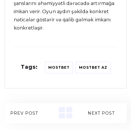
şanslarını əhəmiyyətli dərəcədə artırmağa
imkan verir. Oyun aydın şəkildə konkret
nəticələr göstərir və qalib gəlmək imkanı
konkretləşir.
Tags:
MOSTBET
MOSTBET AZ
PREV POST
NEXT POST