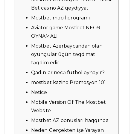
Bet casino AZ qeydiyyat
Mostbet mobil proqramı
Aviator game Mostbet NECƏ
OYNAMALI
Mostbet Azərbaycandan olan
oyunçular üçün təqdimat
təqdim edir
Qadınlar necə futbol oynayır?
mostbet kazino Promosyon 101
Nəticə
Mobile Version Of The Mostbet
Website
Mostbet AZ bonusları haqqında
Neden Gerçekten İşe Yarayan