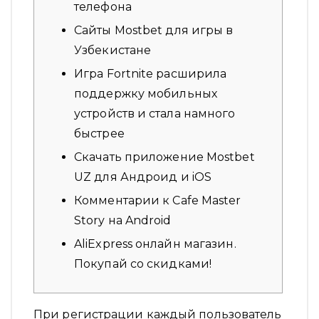
телефона
Сайты Mostbet для игры в
Узбекистане
Игра Fortnite расширила
поддержку мобильных
устройств и стала намного
быстрее
Скачать приложение Mostbet
UZ для Андроид и iOS
Комментарии к Cafe Master
Story на Android
AliЕxpress онлайн магазин.
Покупай со скидками!
При регистрации каждый пользователь