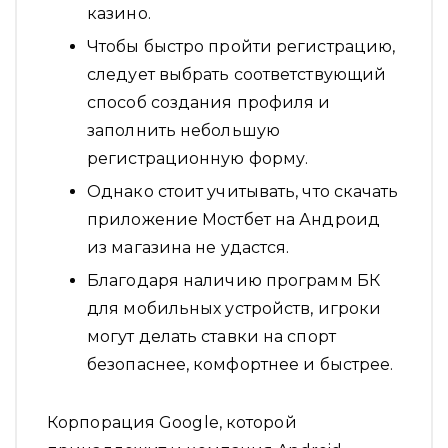
казино.
Чтобы быстро пройти регистрацию,
следует выбрать соответствующий
способ создания профиля и
заполнить небольшую
регистрационную форму.
Однако стоит учитывать, что скачать
приложение Мостбет на Андроид
из магазина не удастся.
Благодаря наличию программ БК
для мобильных устройств, игроки
могут делать ставки на спорт
безопаснее, комфортнее и быстрее.
Корпорация Google, которой