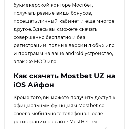
букмекерской конторе Мостбет,
получать разные виды бонусов,
посещать личный кабинет и еще многое
другое. Здесь вы сможете скачать
совершенно бесплатно и без
регистрации, полные версии любых игр
и программ на ваше android устройство,
а так же MOD игр.
Как скачать Mostbet UZ на
iOS Айфон
Кроме того, вы можете получить доступ к
официальным функциям Mostbet со
своего мобильного телефона. После
регистрации на сайте MostBet вы