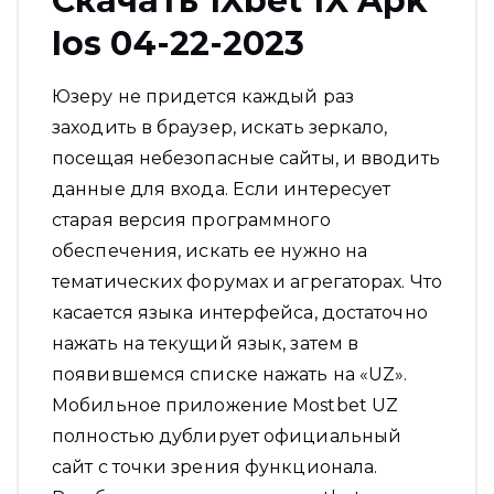
Скачать 1Xbet 1X Apk
Ios 04-22-2023
Юзеру не придется каждый раз
заходить в браузер, искать зеркало,
посещая небезопасные сайты, и вводить
данные для входа. Если интересует
старая версия программного
обеспечения, искать ее нужно на
тематических форумах и агрегаторах. Что
касается языка интерфейса, достаточно
нажать на текущий язык, затем в
появившемся списке нажать на «UZ».
Мобильное приложение Mostbet UZ
полностью дублирует официальный
сайт с точки зрения функционала.