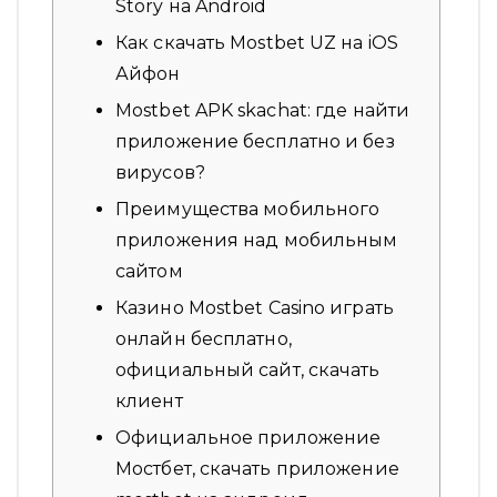
Story на Android
Как скачать Mostbet UZ на iOS
Айфон
Mostbet APK skachat: где найти
приложение бесплатно и без
вирусов?
Преимущества мобильного
приложения над мобильным
сайтом
Казино Mostbet Casino играть
онлайн бесплатно,
официальный сайт, скачать
клиент
Официальное приложение
Мостбет, скачать приложение