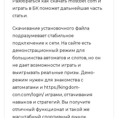
Разобраться как скачать mostbet com и
играть в БК поможет дальнейшая часть
статьи.
Скачивание установочного файла
подразумевает стабильное
подключение к сети. На сайте есть
демонстрационный режим для
большинства автоматов и слотов, но он
не дает возможности играть и
выигрывать реальные призы. Демо-
режим нужен для знакомства с
автоматами и
https://kingdom-
con.com/login/
играми, оттачивания
навыков и стратегий. Вы получите
отличный функционал и такой же
масштабный спортивный рынок,