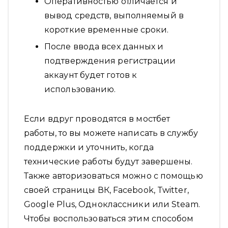
Оперативностью отличается и
вывод средств, выполняемый в
короткие временные сроки.
После ввода всех данных и
подтверждения регистрации
аккаунт будет готов к
использованию.
Если вдруг проводятся в мостбет
работы, то вы можете написать в службу
поддержки и уточнить, когда
технические работы будут завершены.
Также авторизоваться можно с помощью
своей страницы ВК, Facebook, Twitter,
Google Plus, Одноклассники или Steam.
Чтобы воспользоваться этим способом