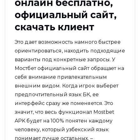
онлайн бесплатно,
официальный сайт,
скачать клиент
Это дает возможность намного быстрее
ориентироваться, находить подходящие
варианты под конкретные запросы. У
Мостбет официальный сайт обращает на
себя внимание привлекательным
внешним видом. Когда игрок выберет
предпочтительный язык БК, ее
интерфейс сразу же поменяется. Это
значит, что весь функционал Mostbet
APK будет на 100% понятен каждому
человеку, который узбекский язык
понимает лучше остальных. –