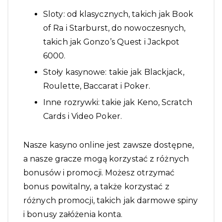
Sloty: od klasycznych, takich jak Book
of Ra i Starburst, do nowoczesnych,
takich jak Gonzo’s Quest i Jackpot
6000.
Stoły kasynowe: takie jak Blackjack,
Roulette, Baccarat i Poker.
Inne rozrywki: takie jak Keno, Scratch
Cards i Video Poker.
Nasze kasyno online jest zawsze dostępne,
a nasze gracze mogą korzystać z różnych
bonusów i promocji. Możesz otrzymać
bonus powitalny, a także korzystać z
różnych promocji, takich jak darmowe spiny
i bonusy załóżenia konta.