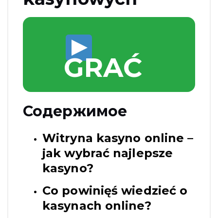
GRAĆ
Содержимое
Witryna kasyno online –
jak wybrać najlepsze
kasyno?
Co powinięś wiedzieć o
kasynach online?