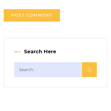
Search Here