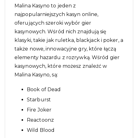
Malina Kasyno to jeden z
najpopularniejszych kasyn online,
oferujących szeroki wybór gier
kasynowych. Wśród nich znajdują się
klasyki, takie jak ruletka, blackjack i poker, a
także nowe, innowacyjne gry, które łączą
elementy hazardu z rozrywką. Wśród gier
kasynowych, które możesz znaleźć w
Malina Kasyno, są:
Book of Dead
Starburst
Fire Joker
Reactoonz
Wild Blood