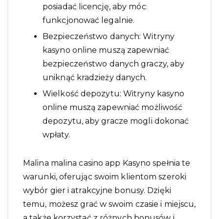
posiadać licencję, aby móc
funkcjonować legalnie.
Bezpieczeństwo danych: Witryny
kasyno online muszą zapewniać
bezpieczeństwo danych graczy, aby
uniknąć kradzieży danych.
Wielkość depozytu: Witryny kasyno
online muszą zapewniać możliwość
depozytu, aby gracze mogli dokonać
wpłaty.
Malina
malina casino app
Kasyno spełnia te
warunki, oferując swoim klientom szeroki
wybór gier i atrakcyjne bonusy. Dzięki
temu, możesz grać w swoim czasie i miejscu,
a także korzystać z różnych bonusów i