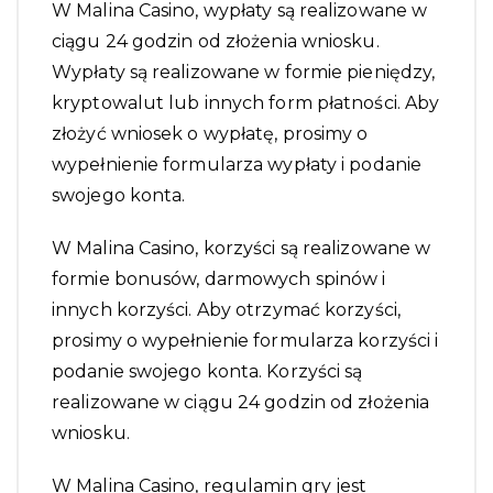
W Malina Casino, wypłaty są realizowane w
ciągu 24 godzin od złożenia wniosku.
Wypłaty są realizowane w formie pieniędzy,
kryptowalut lub innych form płatności. Aby
złożyć wniosek o wypłatę, prosimy o
wypełnienie formularza wypłaty i podanie
swojego konta.
W Malina Casino, korzyści są realizowane w
formie bonusów, darmowych spinów i
innych korzyści. Aby otrzymać korzyści,
prosimy o wypełnienie formularza korzyści i
podanie swojego konta. Korzyści są
realizowane w ciągu 24 godzin od złożenia
wniosku.
W Malina Casino, regulamin gry jest