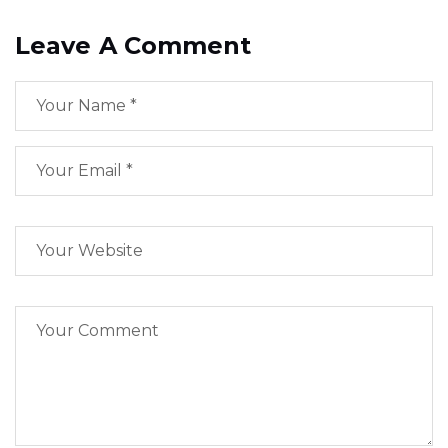
Leave A Comment