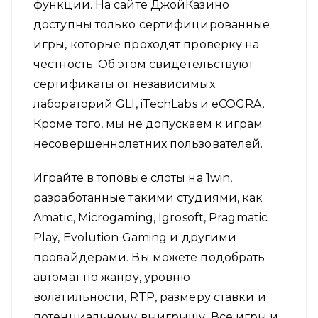
функции. На сайте ДжойКазино
доступны только сертифицированные
игры, которые проходят проверку на
честность. Об этом свидетельствуют
сертификаты от независимых
лабораторий GLI, iTechLabs и eCOGRA.
Кроме того, мы не допускаем к играм
несовершеннолетних пользователей.
Играйте в топовые слоты на 1win,
разработанные такими студиями, как
Amatic, Microgaming, Igrosoft, Pragmatic
Play, Evolution Gaming и другими
провайдерами. Вы можете подобрать
автомат по жанру, уровню
волатильности, RTP, размеру ставки и
потенциальному выигрышу. Все игры и