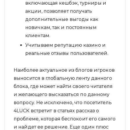
включающая кешбэк, турниры и
акции, позволяет получать
дополнительные выгоды как
новичкам, так и постоянным
клиентам.
Учитываем репутацию казино и
реальные отзывы пользователей.
Наиболее актуальное из блогов игроков
выносится в глобальную ленту данного
блока, где может найти своего читателя
и желающего высказаться по данному
вопросу. Не исключено, что посетитель
4LUCK встретит в статьях рассказ о
проблеме, которая беспокоит его самого
и найдет ее решение. Еще один плюс