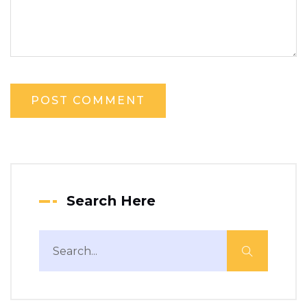
Search Here