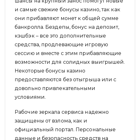
шансы на крупный занос помогут новые
и самые свежие бонусы казино, так как
они прибавляют монет к общей сумме
банкролла. Бездепы, бонус на депозит,
кэшбэк – все это дополнительные
средства, продлевающие игровую
сессию и вместе с этим прибавляющие
возможности для солидных выигрышей.
Некоторые бонусы казино
предоставляются без отыгрыша или с
довольно привлекательными
условиями.
Рабочие зеркала сервиса надежно
защищены от взлома, как и
официальный портал. Персональные
данные и безопасность средств на