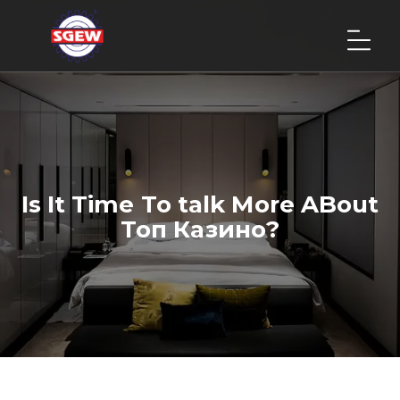
Is It Time To talk More ABout
Топ Казино?