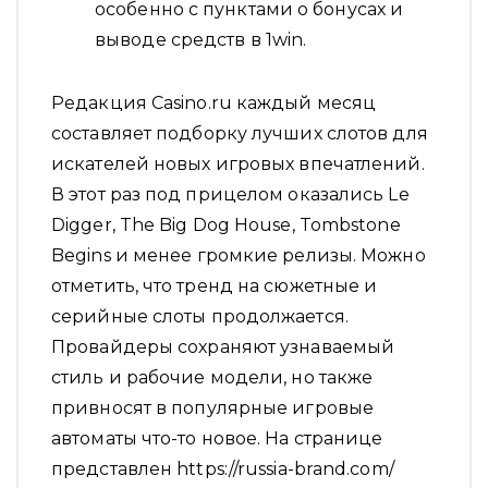
особенно с пунктами о бонусах и
выводе средств в 1win.
Редакция Casino.ru каждый месяц
составляет подборку лучших слотов для
искателей новых игровых впечатлений.
В этот раз под прицелом оказались Le
Digger, The Big Dog House, Tombstone
Begins и менее громкие релизы. Можно
отметить, что тренд на сюжетные и
серийные слоты продолжается.
Провайдеры сохраняют узнаваемый
стиль и рабочие модели, но также
привносят в популярные игровые
автоматы что-то новое. На странице
представлен
https://russia-brand.com/