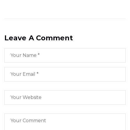
Leave A Comment