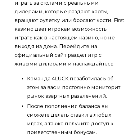
играть за столами с реальными
дилерами, которые раздают карты,
вращают рулетку или бросают кости. First
казино дает игрокам возможность
играть как в настоящем казино, но не
выходя из дома. Перейдите на
официальный сайт раздел игр с
живыми дилерами и наслаждайтесь.
Команда 4LUCK позаботилась об
этом за вас и постоянно мониторит
рынок азартных развлечений.
После пополнения баланса вы
сможете делать ставки в любых
играх, а также получите доступ к
приветственным бонусам.