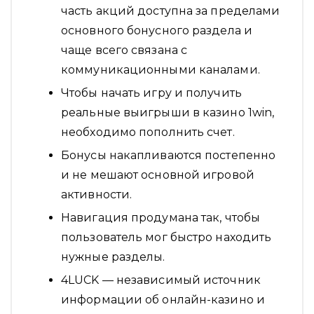
часть акций доступна за пределами
основного бонусного раздела и
чаще всего связана с
коммуникационными каналами.
Чтобы начать игру и получить
реальные выигрыши в казино 1win,
необходимо пополнить счет.
Бонусы накапливаются постепенно
и не мешают основной игровой
активности.
Навигация продумана так, чтобы
пользователь мог быстро находить
нужные разделы.
4LUCK — независимый источник
информации об онлайн-казино и