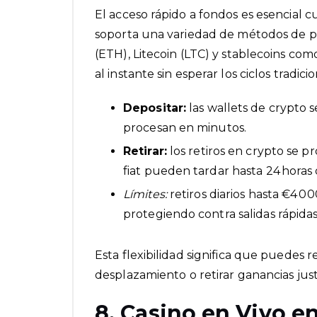
El acceso rápido a fondos es esencial
soporta una variedad de métodos de 
(ETH), Litecoin (LTC) y stablecoins c
al instante sin esperar los ciclos tradici
Depositar:
las wallets de crypto se
procesan en minutos.
Retirar:
los retiros en crypto se 
fiat pueden tardar hasta 24 hora
Límites:
retiros diarios hasta €4 0
protegiendo contra salidas rápidas
Esta flexibilidad significa que puedes
desplazamiento o retirar ganancias jus
8. Casino en Vivo 