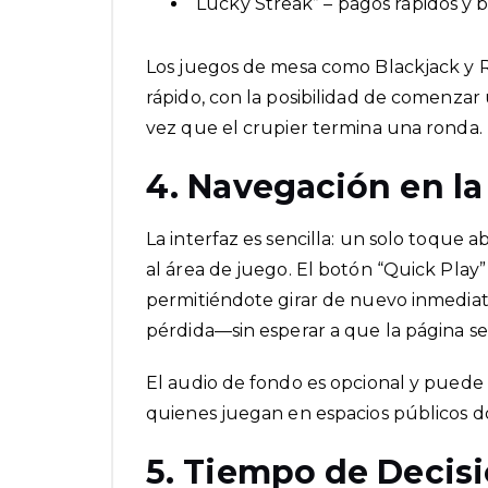
“Lucky Streak” – pagos rápidos y ba
Los juegos de mesa como Blackjack y R
rápido, con la posibilidad de comenz
vez que el crupier termina una ronda.
4. Navegación en la
La interfaz es sencilla: un solo toque a
al área de juego. El botón “Quick Play”
permitiéndote girar de nuevo inmedi
pérdida—sin esperar a que la página s
El audio de fondo es opcional y puede si
quienes juegan en espacios públicos do
5. Tiempo de Decisi