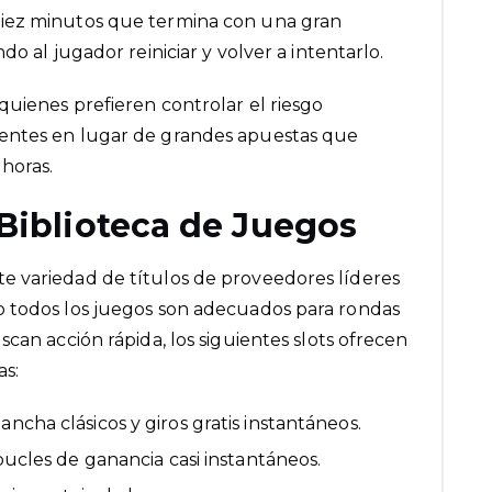
iez minutos que termina con una gran
o al jugador reiniciar y volver a intentarlo.
quienes prefieren controlar el riesgo
entes en lugar de grandes apuestas que
horas.
 Biblioteca de Juegos
 variedad de títulos de proveedores líderes
 todos los juegos son adecuados para rondas
can acción rápida, los siguientes slots ofrecen
as:
ncha clásicos y giros gratis instantáneos.
 bucles de ganancia casi instantáneos.