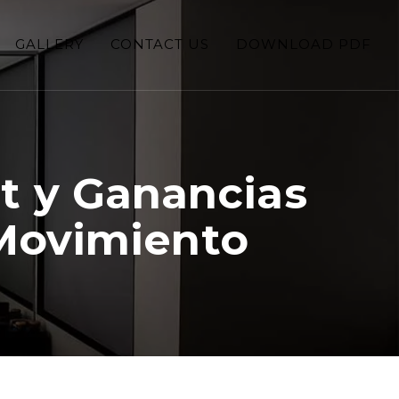
GALLERY
CONTACT US
DOWNLOAD PDF
st y Ganancias
Movimiento