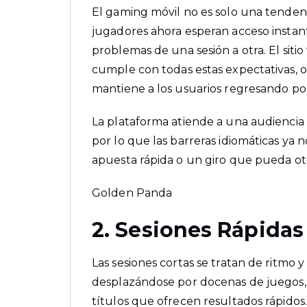
El gaming móvil no es solo una tendenci
jugadores ahora esperan acceso instantá
problemas de una sesión a otra. El sit
cumple con todas estas expectativas, 
mantiene a los usuarios regresando po
La plataforma atiende a una audiencia
por lo que las barreras idiomáticas ya
apuesta rápida o un giro que pueda o
Golden Panda
2. Sesiones Rápidas
Las sesiones cortas se tratan de ritmo
desplazándose por docenas de juegos,
títulos que ofrecen resultados rápidos