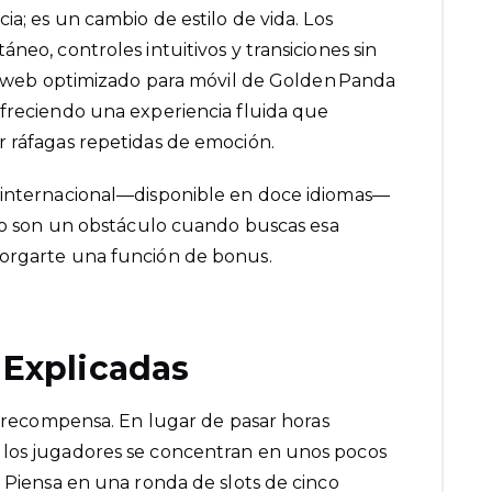
a; es un cambio de estilo de vida. Los
neo, controles intuitivos y transiciones sin
io web optimizado para móvil de Golden Panda
ofreciendo una experiencia fluida que
r ráfagas repetidas de emoción.
 internacional—disponible en doce idiomas—
 no son un obstáculo cuando buscas esa
torgarte una función de bonus.
 Explicadas
 y recompensa. En lugar de pasar horas
 los jugadores se concentran en unos pocos
. Piensa en una ronda de slots de cinco