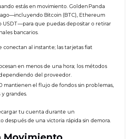
 cuando estás en movimiento. Golden Panda
pago—incluyendo Bitcoin (BTC), Ethereum
omo USDT—para que puedas depositar o retirar
onales bancarios.
 conectan al instante; las tarjetas fiat
procesan en menos de una hora; los métodos
s dependiendo del proveedor.
00 mantienen el flujo de fondos sin problemas,
 y grandes.
 recargar tu cuenta durante un
to después de una victoria rápida sin demora.
en Movimiento