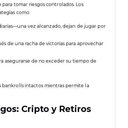
o para tomar riesgos controlados. Los
ategias como:
diarias—una vez alcanzado, dejan de jugar por
és de una racha de victorias para aprovechar
ra asegurarse de no exceder su tiempo de
 bankrolls intactos mientras permite la
agos: Cripto y Retiros