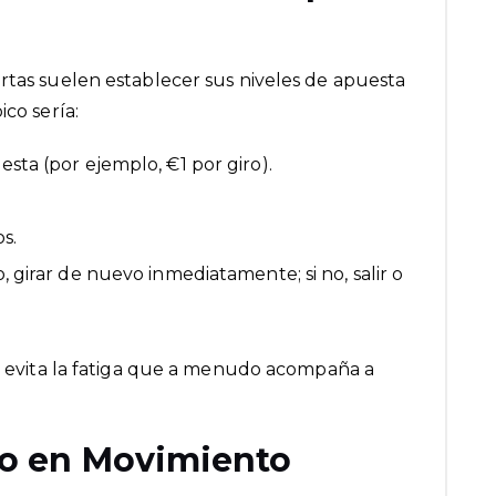
rtas suelen establecer sus niveles de apuesta
ico sería:
esta (por ejemplo, €1 por giro).
s.
o, girar de nuevo inmediatamente; si no, salir o
 y evita la fatiga que a menudo acompaña a
go en Movimiento