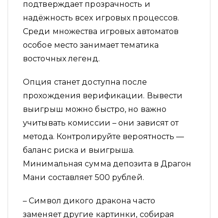
подтверждает прозрачность и
надёжность всех игровых процессов.
Среди множества игровых автоматов
особое место занимает тематика
восточных легенд.
Опция станет доступна после
прохождения верификации. Вывести
выигрыш можно быстро, но важно
учитывать комиссии – они зависят от
метода. Контролируйте вероятность —
баланс риска и выигрыша.
Минимальная сумма депозита в Драгон
Мани составляет 500 рублей.
– Символ дикого дракона часто
заменяет другие картинки, собирая