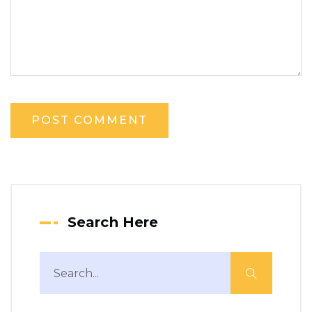
Search Here