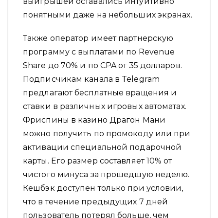
выигрышей оставались интуитивно
понятными даже на небольших экранах.
Также оператор имеет партнерскую
программу с выплатами по Revenue
Share до 70% и по CPA от 35 долларов.
Подписчикам канала в Telegram
предлагают бесплатные вращения и
ставки в различных игровых автоматах.
Фриспины в казино Драгон Мани
можно получить по промокоду или при
активации специальной подарочной
карты. Его размер составляет 10% от
чистого минуса за прошедшую неделю.
Кешбэк доступен только при условии,
что в течение предыдущих 7 дней
пользователь потерял больше, чем