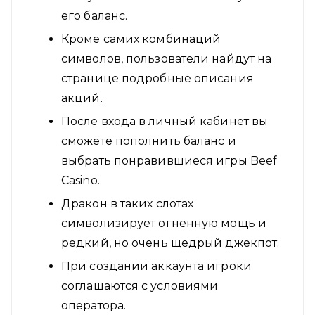
его баланс.
Кроме самих комбинаций
символов, пользователи найдут на
странице подробные описания
акций.
После входа в личный кабинет вы
сможете пополнить баланс и
выбрать понравившиеся игры Beef
Casino.
Дракон в таких слотах
символизирует огненную мощь и
редкий, но очень щедрый джекпот.
При создании аккаунта игроки
соглашаются с условиями
оператора.