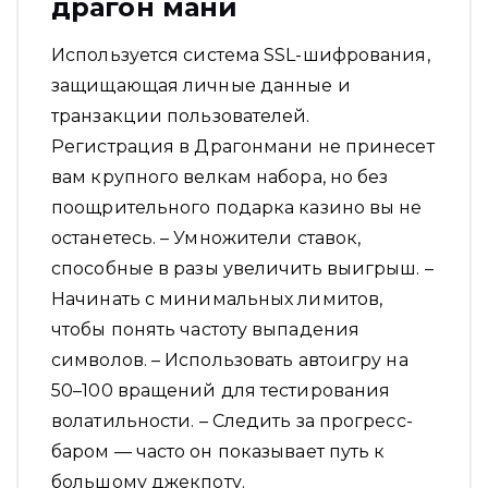
драгон мани
Используется система SSL-шифрования,
защищающая личные данные и
транзакции пользователей.
Регистрация в Драгонмани не принесет
вам крупного велкам набора, но без
поощрительного подарка казино вы не
останетесь. – Умножители ставок,
способные в разы увеличить выигрыш. –
Начинать с минимальных лимитов,
чтобы понять частоту выпадения
символов. – Использовать автоигру на
50–100 вращений для тестирования
волатильности. – Следить за прогресс-
баром — часто он показывает путь к
большому джекпоту.