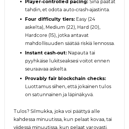
Player‑controlled pacing:
Sinä päätät
tahdin, et odota auto‑crash‑ajastinta.
Four difficulty tiers:
Easy (24
askelta), Medium (22), Hard (20),
Hardcore (15), jotka antavat
mahdollisuuden säätää riskiä lennossa.
Instant cash‑out:
Napauta tai
pyyhkäise lukitseaksesi voitot ennen
seuraavaa askelta.
Provably fair blockchain checks:
Luottamus siihen, että jokainen tulos
on satunnainen ja läpinäkyvä.
Tulos? Silmukka, joka voi päättyä alle
kahdessa minuutissa, kun pelaat kovaa, tai
viidessä minuutissa, kun pelaat varovasti.