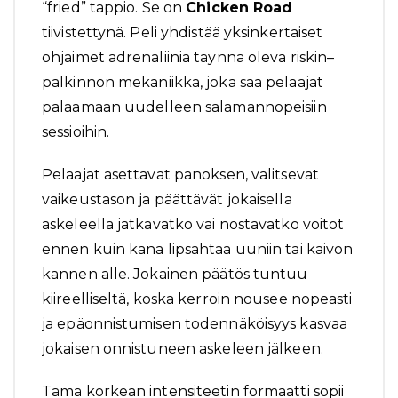
“fried” tappio. Se on
Chicken Road
tiivistettynä. Peli yhdistää yksinkertaiset
ohjaimet adrenaliinia täynnä oleva riskin–
palkinnon mekaniikka, joka saa pelaajat
palaamaan uudelleen salamannopeisiin
sessioihin.
Pelaajat asettavat panoksen, valitsevat
vaikeustason ja päättävät jokaisella
askeleella jatkavatko vai nostavatko voitot
ennen kuin kana lipsahtaa uuniin tai kaivon
kannen alle. Jokainen päätös tuntuu
kiireelliseltä, koska kerroin nousee nopeasti
ja epäonnistumisen todennäköisyys kasvaa
jokaisen onnistuneen askeleen jälkeen.
Tämä korkean intensiteetin formaatti sopii