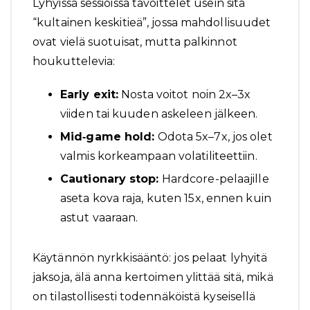
Lyhyissä sessioissa tavoittelet usein sitä
“kultainen keskitieä”, jossa mahdollisuudet
ovat vielä suotuisat, mutta palkinnot
houkuttelevia:
Early exit:
Nosta voitot noin 2x–3x
viiden tai kuuden askeleen jälkeen.
Mid‑game hold:
Odota 5x–7x, jos olet
valmis korkeampaan volatiliteettiin.
Cautionary stop:
Hardcore-pelaajille
aseta kova raja, kuten 15x, ennen kuin
astut vaaraan.
Käytännön nyrkkisääntö: jos pelaat lyhyitä
jaksoja, älä anna kertoimen ylittää sitä, mikä
on tilastollisesti todennäköistä kyseisellä