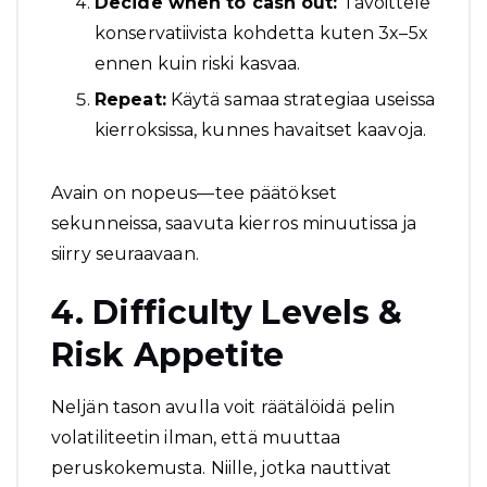
Decide when to cash out:
Tavoittele
konservatiivista kohdetta kuten 3x–5x
ennen kuin riski kasvaa.
Repeat:
Käytä samaa strategiaa useissa
kierroksissa, kunnes havaitset kaavoja.
Avain on nopeus—tee päätökset
sekunneissa, saavuta kierros minuutissa ja
siirry seuraavaan.
4. Difficulty Levels &
Risk Appetite
Neljän tason avulla voit räätälöidä pelin
volatiliteetin ilman, että muuttaa
peruskokemusta. Niille, jotka nauttivat