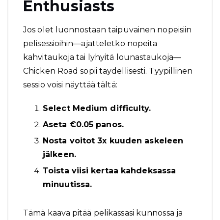
Enthusiasts
Jos olet luonnostaan taipuvainen nopeisiin
pelisessioihin—ajatteletko nopeita
kahvitaukoja tai lyhyitä lounastaukoja—
Chicken Road
sopii täydellisesti. Tyypillinen
sessio voisi näyttää tältä:
Select Medium difficulty.
Aseta €0.05 panos.
Nosta voitot 3x kuuden askeleen
jälkeen.
Toista viisi kertaa kahdeksassa
minuutissa.
Tämä kaava pitää pelikassasi kunnossa ja