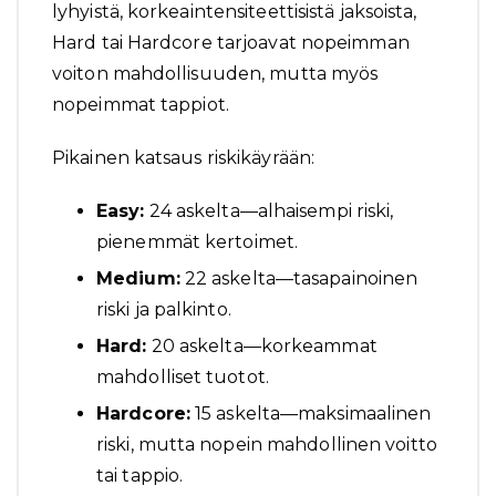
lyhyistä, korkeaintensiteettisistä jaksoista,
Hard tai Hardcore tarjoavat nopeimman
voiton mahdollisuuden, mutta myös
nopeimmat tappiot.
Pikainen katsaus riskikäyrään:
Easy:
24 askelta—alhaisempi riski,
pienemmät kertoimet.
Medium:
22 askelta—tasapainoinen
riski ja palkinto.
Hard:
20 askelta—korkeammat
mahdolliset tuotot.
Hardcore:
15 askelta—maksimaalinen
riski, mutta nopein mahdollinen voitto
tai tappio.