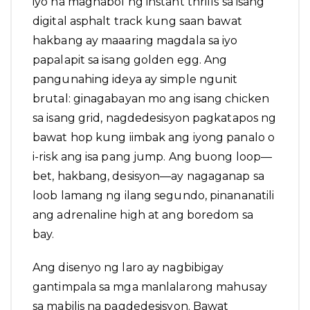
iyo na maghabol ng instant thrills sa isang
digital asphalt track kung saan bawat
hakbang ay maaaring magdala sa iyo
papalapit sa isang golden egg. Ang
pangunahing ideya ay simple ngunit
brutal: ginagabayan mo ang isang chicken
sa isang grid, nagdedesisyon pagkatapos ng
bawat hop kung iimbak ang iyong panalo o
i-risk ang isa pang jump. Ang buong loop—
bet, hakbang, desisyon—ay nagaganap sa
loob lamang ng ilang segundo, pinananatili
ang adrenaline high at ang boredom sa
bay.
Ang disenyo ng laro ay nagbibigay
gantimpala sa mga manlalarong mahusay
sa mabilis na pagdedesisyon. Bawat