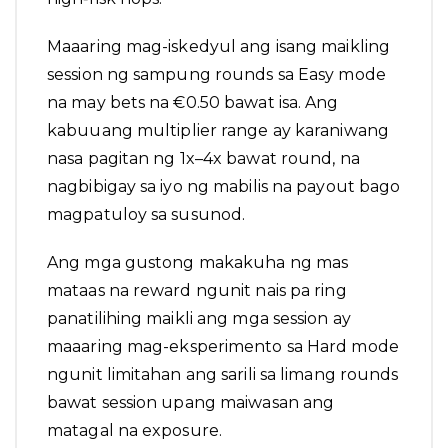
Maaaring mag-iskedyul ang isang maikling
session ng sampung rounds sa Easy mode
na may bets na €0.50 bawat isa. Ang
kabuuang multiplier range ay karaniwang
nasa pagitan ng 1x–4x bawat round, na
nagbibigay sa iyo ng mabilis na payout bago
magpatuloy sa susunod.
Ang mga gustong makakuha ng mas
mataas na reward ngunit nais pa ring
panatilihing maikli ang mga session ay
maaaring mag-eksperimento sa Hard mode
ngunit limitahan ang sarili sa limang rounds
bawat session upang maiwasan ang
matagal na exposure.