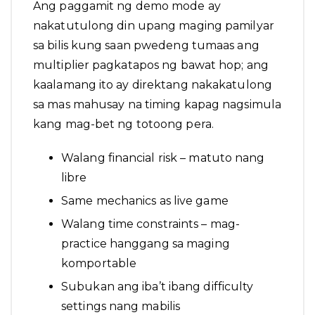
Ang paggamit ng demo mode ay
nakatutulong din upang maging pamilyar
sa bilis kung saan pwedeng tumaas ang
multiplier pagkatapos ng bawat hop; ang
kaalamang ito ay direktang nakakatulong
sa mas mahusay na timing kapag nagsimula
kang mag-bet ng totoong pera.
Walang financial risk – matuto nang
libre
Same mechanics as live game
Walang time constraints – mag-
practice hanggang sa maging
komportable
Subukan ang iba’t ibang difficulty
settings nang mabilis