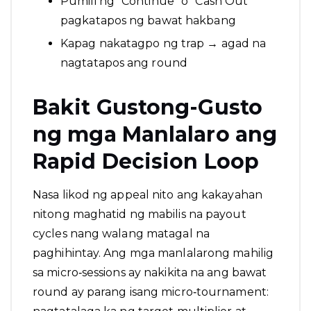
Pumili ng “Continue” o “Cash Out”
pagkatapos ng bawat hakbang
Kapag nakatagpo ng trap → agad na
nagtatapos ang round
Bakit Gustong-Gusto
ng mga Manlalaro ang
Rapid Decision Loop
Nasa likod ng appeal nito ang kakayahan
nitong maghatid ng mabilis na payout
cycles nang walang matagal na
paghihintay. Ang mga manlalarong mahilig
sa micro‑sessions ay nakikita na ang bawat
round ay parang isang micro‑tournament: