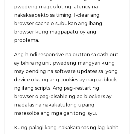
pwedeng magdulot ng latency na
nakakaapekto sa timing. I-clear ang
browser cache o subukan ang ibang
browser kung magpapatuloy ang
problema.
Ang hindi responsive na button sa cash‑out
ay bihira ngunit pwedeng mangyari kung
may pending na software updates sa iyong
device o kung ang cookies ay nagba-block
ng ilang scripts. Ang pag-restart ng
browser o pag-disable ng ad blockers ay
madalas na nakakatulong upang
maresolba ang mga ganitong isyu.
Kung palagi kang nakakaranas ng lag kahit