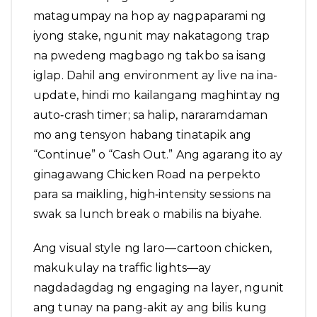
matagumpay na hop ay nagpaparami ng
iyong stake, ngunit may nakatagong trap
na pwedeng magbago ng takbo sa isang
iglap. Dahil ang environment ay live na ina-
update, hindi mo kailangang maghintay ng
auto‑crash timer; sa halip, nararamdaman
mo ang tensyon habang tinatapik ang
“Continue” o “Cash Out.” Ang agarang ito ay
ginagawang
Chicken Road
na perpekto
para sa maikling, high‑intensity sessions na
swak sa lunch break o mabilis na biyahe.
Ang visual style ng laro—cartoon chicken,
makukulay na traffic lights—ay
nagdadagdag ng engaging na layer, ngunit
ang tunay na pang-akit ay ang bilis kung