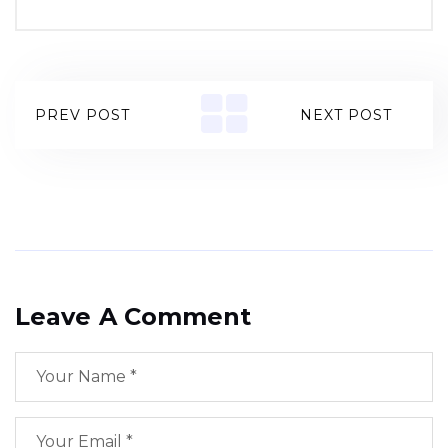
PREV POST
NEXT POST
Leave A Comment