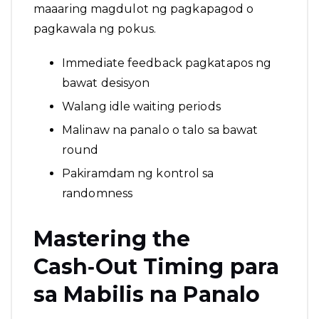
maaaring magdulot ng pagkapagod o
pagkawala ng pokus.
Immediate feedback pagkatapos ng
bawat desisyon
Walang idle waiting periods
Malinaw na panalo o talo sa bawat
round
Pakiramdam ng kontrol sa
randomness
Mastering the
Cash‑Out Timing para
sa Mabilis na Panalo