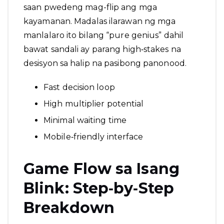
saan pwedeng mag-flip ang mga
kayamanan. Madalas ilarawan ng mga
manlalaro ito bilang “pure genius” dahil
bawat sandali ay parang high‑stakes na
desisyon sa halip na pasibong panonood.
Fast decision loop
High multiplier potential
Minimal waiting time
Mobile‑friendly interface
Game Flow sa Isang
Blink: Step‑by‑Step
Breakdown