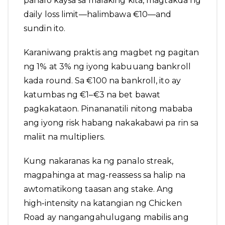
panalo kaysa sa malaking kita, magtakda ng
daily loss limit—halimbawa €10—and
sundin ito.
Karaniwang praktis ang magbet ng pagitan
ng 1% at 3% ng iyong kabuuang bankroll
kada round. Sa €100 na bankroll, ito ay
katumbas ng €1–€3 na bet bawat
pagkakataon. Pinananatili nitong mababa
ang iyong risk habang nakakabawi pa rin sa
maliit na multipliers.
Kung nakaranas ka ng panalo streak,
magpahinga at mag-reassess sa halip na
awtomatikong taasan ang stake. Ang
high‑intensity na katangian ng Chicken
Road ay nangangahulugang mabilis ang