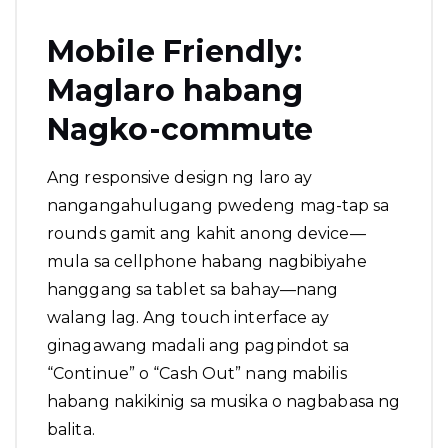
Mobile Friendly:
Maglaro habang
Nagko-commute
Ang responsive design ng laro ay
nangangahulugang pwedeng mag-tap sa
rounds gamit ang kahit anong device—
mula sa cellphone habang nagbibiyahe
hanggang sa tablet sa bahay—nang
walang lag. Ang touch interface ay
ginagawang madali ang pagpindot sa
“Continue” o “Cash Out” nang mabilis
habang nakikinig sa musika o nagbabasa ng
balita.