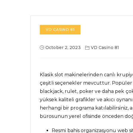
VD CASINO 81
October 2, 2023
VD Casino 81
Klasik slot makinelerinden canlı krupi
çeşitli seçenekler mevcuttur. Popüler 
blackjack, rulet, poker ve daha pek ç
yüksek kaliteli grafikler ve akıcı oynan
herhangi bir programa katılabilirsiniz
bürosunun yerel ofisinde önceden doğr
Resmi bahis organizasyonu web sit