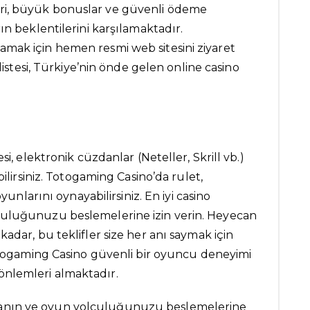
ri, büyük bonuslar ve güvenli ödeme
ın beklentilerini karşılamaktadır.
mak için hemen resmi web sitesini ziyaret
istesi
, Türkiye’nin önde gelen online casino
si, elektronik cüzdanlar (Neteller, Skrill vb.)
bilirsiniz. Totogaming Casino’da rulet,
yunlarını oynayabilirsiniz. En iyi casino
culuğunuzu beslemelerine izin verin. Heyecan
adar, bu teklifler size her anı saymak için
Totogaming Casino güvenli bir oyuncu deneyimi
nlemleri almaktadır.
rlanın ve oyun yolculuğunuzu beslemelerine