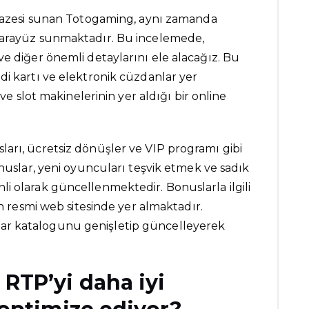
elpazesi sunan Totogaming, aynı zamanda
 arayüz sunmaktadır. Bu incelemede,
ve diğer önemli detaylarını ele alacağız. Bu
di kartı ve elektronik cüzdanlar yer
 ve slot makinelerinin yer aldığı bir online
arı, ücretsiz dönüşler ve VIP programı gibi
onuslar, yeni oyuncuları teşvik etmek ve sadık
i olarak güncellenmektedir. Bonuslarla ilgili
in resmi web sitesinde yer almaktadır.
ar katalogunu genişletip güncelleyerek
RTP’yi daha iyi