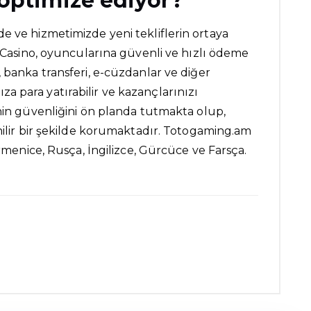
 optimize ediyor?
e ve hizmetimizde yeni tekliflerin ortaya
g Casino, oyuncularına güvenli ve hızlı ödeme
 banka transferi, e-cüzdanlar ve diğer
 para yatırabilir ve kazançlarınızı
inin güvenliğini ön planda tutmakta olup,
enilir bir şekilde korumaktadır. Totogaming.am
Ermenice, Rusça, İngilizce, Gürcüce ve Farsça.