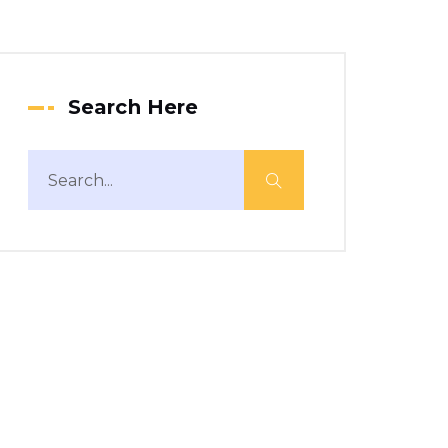
Search Here