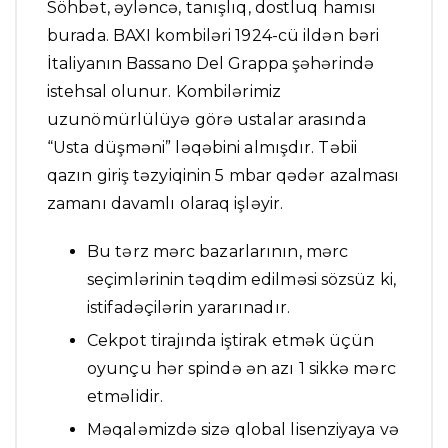
Söhbət, əyləncə, tanışlıq, dostluq hamısı
burada. BAXI kombiləri 1924-cü ildən bəri
İtaliyanın Bassano Del Grappa şəhərində
istehsal olunur. Kombilərimiz
uzunömürlülüyə görə ustalar arasında
“Usta düşməni” ləqəbini almışdır. Təbii
qazın giriş təzyiqinin 5 mbar qədər azalması
zamanı davamlı olaraq işləyir.
Bu tərz mərc bazarlarının, mərc
seçimlərinin təqdim edilməsi sözsüz ki,
istifadəçilərin yararınadır.
Cekpot tirajında ​​iştirak etmək üçün
oyunçu hər spində ən azı 1 sikkə mərc
etməlidir.
Məqaləmizdə sizə qlobal lisenziyaya və