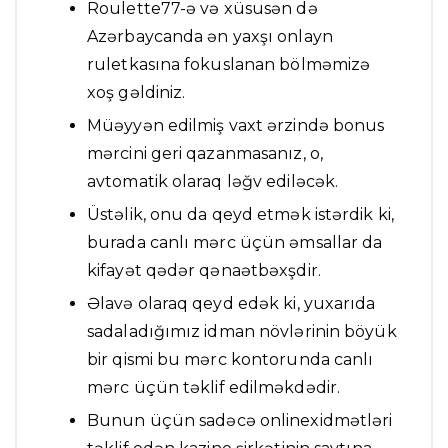
Roulette77-ə və xüsusən də
Azərbaycanda ən yaxşı onlayn
ruletkasına fokuslanan bölməmizə
xoş gəldiniz.
Müəyyən edilmiş vaxt ərzində bonus
mərcini geri qazanmasanız, o,
avtomatik olaraq ləğv ediləcək.
Üstəlik, onu da qeyd etmək istərdik ki,
burada canlı mərc üçün əmsallar da
kifayət qədər qənaətbəxşdir.
Əlavə olaraq qeyd edək ki, yuxarıda
sadaladığımız idman növlərinin böyük
bir qismi bu mərc kontorunda canlı
mərc üçün təklif edilməkdədir.
Bunun üçün sadəcə onlinexidmətləri