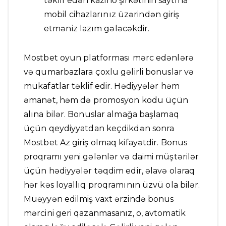
təklif edən kazino şirkətinin saytına
mobil cihazlarınız üzərindən giriş
etməniz lazım gələcəkdir.
Mostbet oyun platforması mərc edənlərə
və qumarbazlara çoxlu gəlirli bonuslar və
mükafatlar təklif edir. Hədiyyələr həm
əmanət, həm də promosyon kodu üçün
alına bilər. Bonuslar almağa başlamaq
üçün qeydiyyatdan keçdikdən sonra
Mostbet Az giriş olmaq kifayətdir. Bonus
proqramı yeni gələnlər və daimi müştərilər
üçün hədiyyələr təqdim edir, əlavə olaraq
hər kəs loyallıq proqramının üzvü ola bilər.
Müəyyən edilmiş vaxt ərzində bonus
mərcini geri qazanmasanız, o, avtomatik