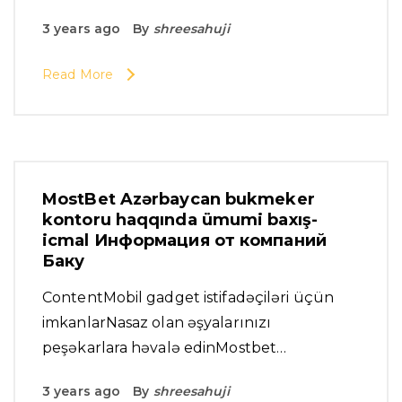
3 years ago
By
shreesahuji
Read More
MostBet Azərbaycan bukmeker
kontoru haqqında ümumi baxış-
icmal Информация от компаний
Баку
ContentMobil gadget istifadəçiləri üçün
imkanlarNasaz olan əşyalarınızı
peşəkarlara həvalə edinMostbet…
3 years ago
By
shreesahuji