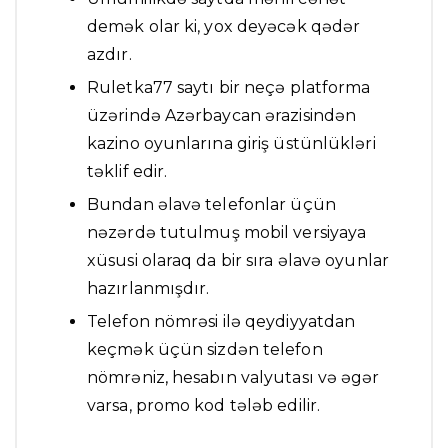
demək olar ki, yox deyəcək qədər
azdır.
Ruletka77 saytı bir neçə platforma
üzərində Azərbaycan ərazisindən
kazino oyunlarına giriş üstünlükləri
təklif edir.
Bundan əlavə telefonlar üçün
nəzərdə tutulmuş mobil versiyaya
xüsusi olaraq da bir sıra əlavə oyunlar
hazırlanmışdır.
Telefon nömrəsi ilə qeydiyyatdan
keçmək üçün sizdən telefon
nömrəniz, hesabın valyutası və əgər
varsa, promo kod tələb edilir.