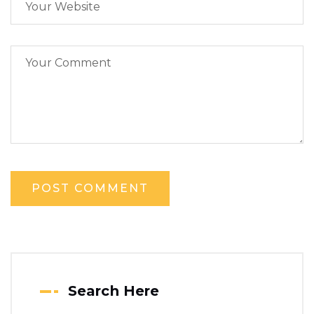
Search Here