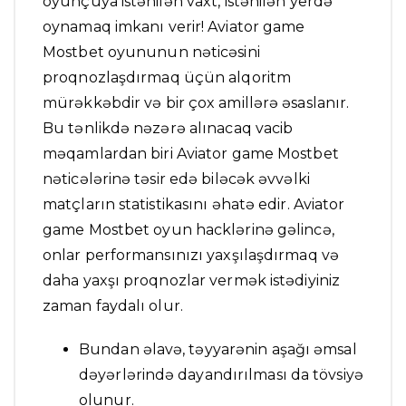
oyunçuya istənilən vaxt, istənilən yerdə
oynamaq imkanı verir! Aviator game
Mostbet oyununun nəticəsini
proqnozlaşdırmaq üçün alqoritm
mürəkkəbdir və bir çox amillərə əsaslanır.
Bu tənlikdə nəzərə alınacaq vacib
məqamlardan biri Aviator game Mostbet
nəticələrinə təsir edə biləcək əvvəlki
matçların statistikasını əhatə edir. Aviator
game Mostbet oyun hacklərinə gəlincə,
onlar performansınızı yaxşılaşdırmaq və
daha yaxşı proqnozlar vermək istədiyiniz
zaman faydalı olur.
Bundan əlavə, təyyarənin aşağı əmsal
dəyərlərində dayandırılması da tövsiyə
olunur.