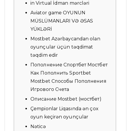
in Virtual İdman mərcləri
Aviator game OYUNUN
MÜSLÜMANLARI VƏ ƏSAS
YÜKLƏRİ
Mostbet Azərbaycandan olan
oyunçular üçün təqdimat
təqdim edir
Пополнение Спортбет Мостбет
Как Пополнить Sportbet
Mostbet Способы Пополнения
Игрового Счета
Описание Mostbet (мостбет)
Çempionlar Liqasında ən çox
oyun keçirən oyunçular
Nəticə