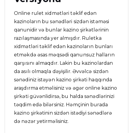
Online rulet xidmətləri təklif edən
kazinoların bu sənədləri sizdən istəməsi
qanunidir və bunlar kazino şirkətlərinin
razılaşmasında yer almışdır. Ruletka
xidmətləri təklif edən kazinoların bunları
etməkdə əsas məqsədi qanunsuz halların
qarşısını almaqdır. Lakin bu kazinolardan
da asılı olmaqla dəyişilir. Əvvəlcə sizdən
sənədiniz istəyən kazino şirkəti haqqında
araşdırma etməlisiniz və əgər online kazino
şirkəti güvənlidirsə, bu halda sənədlərinizi
təqdim edə bilərsiniz. Həmçinin burada
kazino şirkətinin sizdən istədiyi sənədlərə
də nəzər yetirməlisiniz.