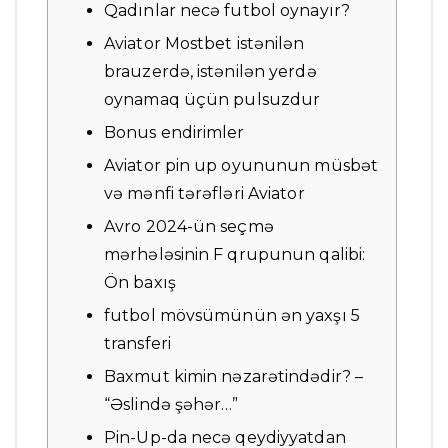
Qadınlar necə futbol oynayır?
Aviator Mostbet istənilən
brauzerdə, istənilən yerdə
oynamaq üçün pulsuzdur
Bonus endirimler
Aviator pin up oyununun müsbət
və mənfi tərəfləri Aviator
Avro 2024-ün seçmə
mərhələsinin F qrupunun qalibi:
Ön baxış
futbol mövsümünün ən yaxşı 5
transferi
Baxmut kimin nəzarətindədir? –
“Əslində şəhər…”
Pin-Up-da necə qeydiyyatdan