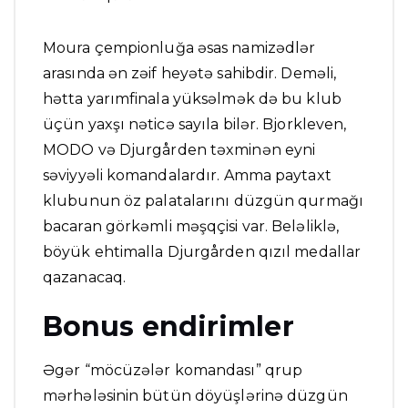
Moura çempionluğa əsas namizədlər
arasında ən zəif heyətə sahibdir. Deməli,
hətta yarımfinala yüksəlmək də bu klub
üçün yaxşı nəticə sayıla bilər. Bjorkleven,
MODO və Djurgården təxminən eyni
səviyyəli komandalardır. Amma paytaxt
klubunun öz palatalarını düzgün qurmağı
bacaran görkəmli məşqçisi var. Beləliklə,
böyük ehtimalla Djurgården qızıl medallar
qazanacaq.
Bonus endirimler
Əgər “möcüzələr komandası” qrup
mərhələsinin bütün döyüşlərinə düzgün