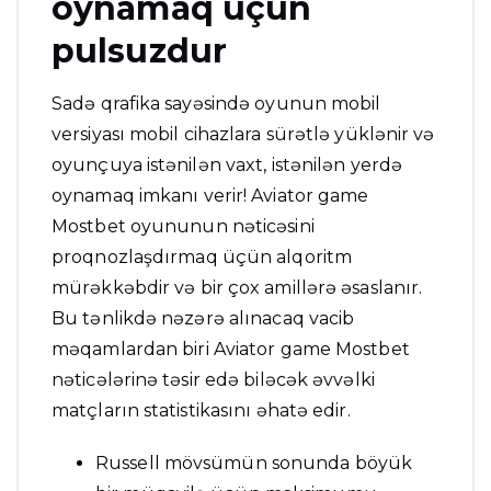
oynamaq üçün
pulsuzdur
Sadə qrafika sayəsində oyunun mobil
versiyası mobil cihazlara sürətlə yüklənir və
oyunçuya istənilən vaxt, istənilən yerdə
oynamaq imkanı verir! Aviator game
Mostbet oyununun nəticəsini
proqnozlaşdırmaq üçün alqoritm
mürəkkəbdir və bir çox amillərə əsaslanır.
Bu tənlikdə nəzərə alınacaq vacib
məqamlardan biri Aviator game Mostbet
nəticələrinə təsir edə biləcək əvvəlki
matçların statistikasını əhatə edir.
Russell mövsümün sonunda böyük