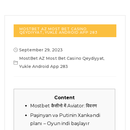
MOSTBET AZ MOST BET CASINO
QEYDIYYAT, YUKLE ANDROID APP 283
September 29, 2023
MostBet AZ Most Bet Casino Qeydiyyat,
Yukle Android App 283
Content
Mostbet कैसीनो में Aviator: विवरण
Paşinyan və Putinin Xankəndi
planı – Oyun indi başlayır