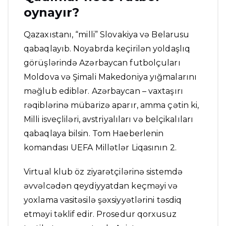
oynayır?
Qazaxıstanı, “milli” Slovakiya və Belarusu
qabaqlayıb. Noyabrda keçirilən yoldaşlıq
görüşlərində Azərbaycan futbolçuları
Moldova və Şimali Makedoniya yığmalarını
məğlub ediblər. Azərbaycan – vaxtaşırı
rəqiblərinə mübarizə aparır, amma çətin ki,
Milli isveçliləri, avstriyalıları və belçikalıları
qabaqlaya bilsin. Tom Haeberlenin
komandası UEFA Millətlər Liqasının 2.
Virtual klub öz ziyarətçilərinə sistemdə
əvvəlcədən qeydiyyatdan keçməyi və
yoxlama vasitəsilə şəxsiyyətlərini təsdiq
etməyi təklif edir. Prosedur qorxusuz