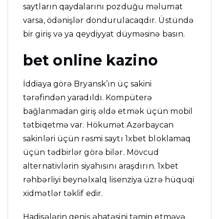
saytların qaydalarını pozduğu məlumat
varsa, ödənişlər dondurulacaqdır. Üstündə
bir giriş və ya qeydiyyat düyməsinə basın.
bet online kazino
İddiaya görə Bryansk’ın üç sakini
tərəfindən yaradıldı. Kompüterə
bağlanmadan giriş əldə etmək üçün mobil
tətbiqetmə var. Hökumət Azərbaycan
sakinləri üçün rəsmi saytı 1xbet bloklamaq
üçün tədbirlər görə bilər. Mövcud
alternativlərin siyahısını araşdırın. 1xbet
rəhbərliyi beynəlxalq lisenziya üzrə hüquqi
xidmətlər təklif edir.
Hadisələrin geniş əhatəsini təmin etməyə