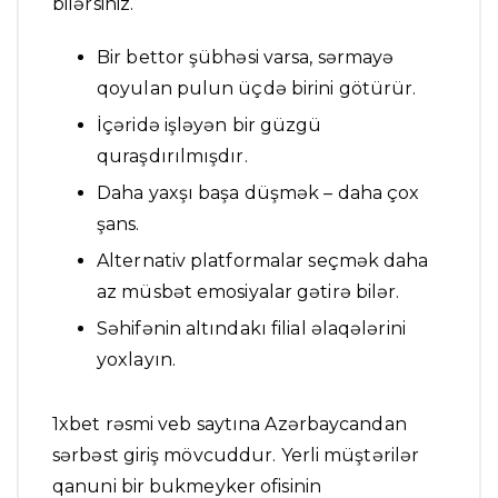
bilərsiniz.
Bir bettor şübhəsi varsa, sərmayə
qoyulan pulun üçdə birini götürür.
İçəridə işləyən bir güzgü
quraşdırılmışdır.
Daha yaxşı başa düşmək – daha çox
şans.
Alternativ platformalar seçmək daha
az müsbət emosiyalar gətirə bilər.
Səhifənin altındakı filial əlaqələrini
yoxlayın.
1xbet rəsmi veb saytına Azərbaycandan
sərbəst giriş mövcuddur. Yerli müştərilər
qanuni bir bukmeyker ofisinin