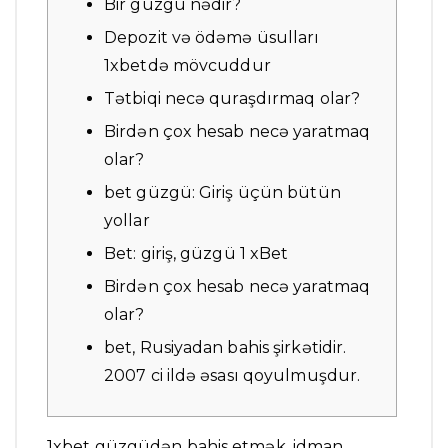
Bir güzgü nədir?
Depozit və ödəmə üsulları
1xbetdə mövcuddur
Tətbiqi necə quraşdırmaq olar?
Birdən çox hesab necə yaratmaq
olar?
bet güzgü: Giriş üçün bütün
yollar
Bet: giriş, güzgü 1 xBet
Birdən çox hesab necə yaratmaq
olar?
bet, Rusiyadan bahis şirkətidir.
2007 ci ildə əsası qoyulmuşdur.
1xbet güzgüdən bahis etmək, idman