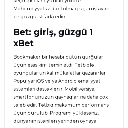
keçmək olar
oyunları yoxdur.
Məhdudiyyətsiz daxil olmaq üçün işləyən
bir güzgü istifadə edin.
Bet: giriş, güzgü 1
xBet
Bookmaker bir hesabı bütün qurğular
üçün əsas kimi təmin etdi. Tətbiqlə
oyunçular unikal mükafatlar qazanırlar.
Populyar iOS və ya Android əməliyyat
sistemləri dəstəklənir. Mobil versiya,
smartfonunuzun qaynaqlarına daha çox
tələb edir. Tətbiq maksimum performans
üçün qurulub. Proqramı yükləsəniz,
dünyanın istənilən yerindən oynaya