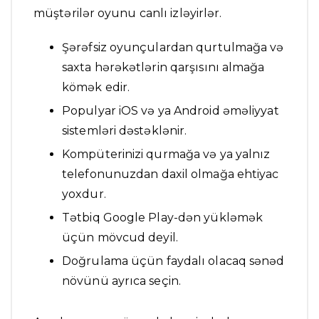
müştərilər oyunu canlı izləyirlər.
Şərəfsiz oyunçulardan qurtulmağa və
saxta hərəkətlərin qarşısını almağa
kömək edir.
Populyar iOS və ya Android əməliyyat
sistemləri dəstəklənir.
Kompüterinizi qurmağa və ya yalnız
telefonunuzdan daxil olmağa ehtiyac
yoxdur.
Tətbiq Google Play-dən yükləmək
üçün mövcud deyil.
Doğrulama üçün faydalı olacaq sənəd
növünü ayrıca seçin.