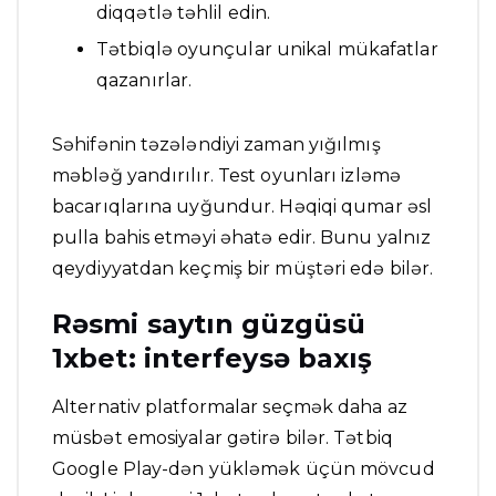
diqqətlə təhlil edin.
Tətbiqlə oyunçular unikal mükafatlar
qazanırlar.
Səhifənin təzələndiyi zaman yığılmış
məbləğ yandırılır. Test oyunları izləmə
bacarıqlarına uyğundur. Həqiqi qumar əsl
pulla bahis etməyi əhatə edir. Bunu yalnız
qeydiyyatdan keçmiş bir müştəri edə bilər.
Rəsmi saytın güzgüsü
1xbet: interfeysə baxış
Alternativ platformalar seçmək daha az
müsbət emosiyalar gətirə bilər. Tətbiq
Google Play-dən yükləmək üçün mövcud