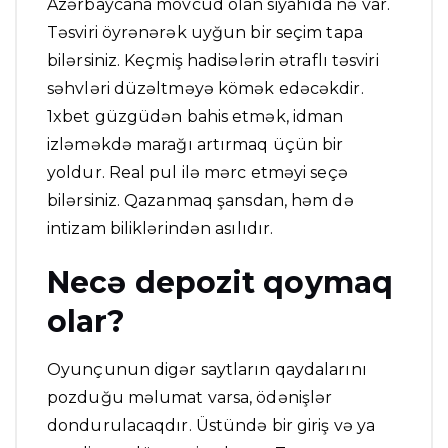
Azərbaycana mövcud olan siyahıda nə var.
Təsviri öyrənərək uyğun bir seçim tapa
bilərsiniz. Keçmiş hadisələrin ətraflı təsviri
səhvləri düzəltməyə kömək edəcəkdir.
1xbet güzgüdən bahis etmək, idman
izləməkdə marağı artırmaq üçün bir
yoldur. Real pul ilə mərc etməyi seçə
bilərsiniz. Qazanmaq şansdan, həm də
intizam biliklərindən asılıdır.
Necə depozit qoymaq
olar?
Oyunçunun digər saytların qaydalarını
pozduğu məlumat varsa, ödənişlər
dondurulacaqdır. Üstündə bir giriş və ya