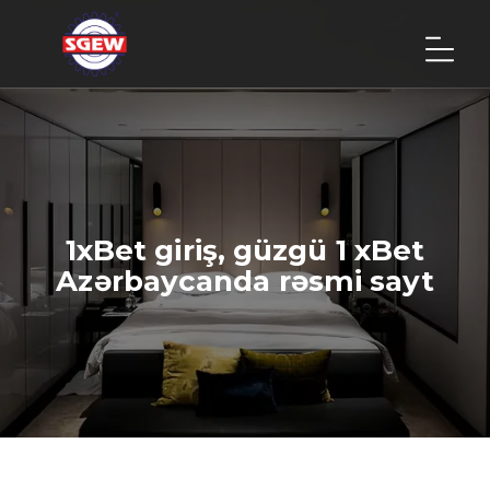
1xBet giriş, güzgü 1 xBet
Azərbaycanda rəsmi sayt