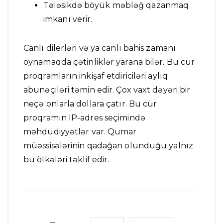
Tələsikdə böyük məbləğ qazanmaq
imkanı verir.
Canlı dilerləri və ya canlı bahis zamanı
oynamaqda çətinliklər yarana bilər. Bu cür
proqramların inkişaf etdiriciləri aylıq
abunəçiləri təmin edir. Çox vaxt dəyəri bir
neçə onlarla dollara çatır. Bu cür
proqramın IP-adres seçimində
məhdudiyyətlər var. Qumar
müəssisələrinin qadağan olunduğu yalnız
bu ölkələri təklif edir.