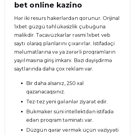
bet online kazino
Hər iki resurs hakerlərdən qorunur. Orijinal
1xbet güzgü təhlükəsizlik çubuğuna
malikdir. Təcavüzkarlar rəsmi 1xbet veb
saytı olaraq planlarını çıxarırlar. İstifadəçi
məlumatlarına və ya zərərli proqramların
yayılmasına giriş imkanı. Bəzi dəyişdirmə
saytlarında daha çox reklam var.
Bir daha alsanız, 250 xal
qazanacaqsınız.
Tez-tez yeni gələnlər ziyarət edir.
Bukmaker süni intellektdən istifadə
edən proqram təminatı var.
Düzgün qərar vermək üçün vəziyyəti