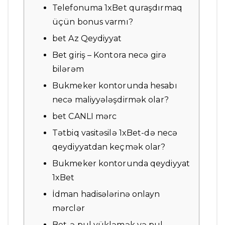
Telefonuma 1xBet quraşdırmaq
üçün bonus varmı?
bet Az Qeydiyyat
Bet giriş – Kontora necə girə
bilərəm
Bukmeker kontorunda hesabı
necə maliyyələşdirmək olar?
bet CANLI mərc
Tətbiq vasitəsilə 1xBet-də necə
qeydiyyatdan keçmək olar?
Bukmeker kontorunda qeydiyyat
1xBet
İdman hadisələrinə onlayn
mərclər
Bet-ə pul yükləmək və pul