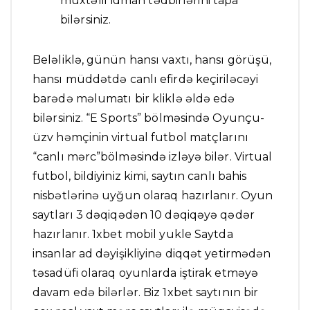
müxtəlif idman tədbirlərini tapa
bilərsiniz.
Beləliklə, günün hansı vaxtı, hansı görüşü,
hansı müddətdə canlı efirdə keçiriləcəyi
barədə məlumatı bir kliklə əldə edə
bilərsiniz. “E Sports” bölməsində Oyunçu-
üzv həmçinin virtual futbol matçlarını
“canlı mərc”bölməsində izləyə bilər. Virtual
futbol, bildiyiniz kimi, saytın canlı bahis
nisbətlərinə uyğun olaraq hazırlanır. Oyun
saytları 3 dəqiqədən 10 dəqiqəyə qədər
hazırlanır. 1xbet mobil yukle Saytda
insanlar ad dəyişikliyinə diqqət yetirmədən
təsadüfi olaraq oyunlarda iştirak etməyə
davam edə bilərlər. Biz 1xbet saytının bir