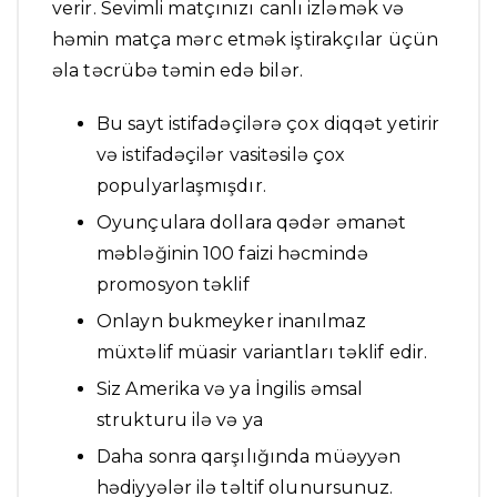
verir. Sevimli matçınızı canlı izləmək və
həmin matça mərc etmək iştirakçılar üçün
əla təcrübə təmin edə bilər.
Bu sayt istifadəçilərə çox diqqət yetirir
və istifadəçilər vasitəsilə çox
populyarlaşmışdır.
Oyunçulara dollara qədər əmanət
məbləğinin 100 faizi həcmində
promosyon təklif
Onlayn bukmeyker inanılmaz
müxtəlif müasir variantları təklif edir.
Siz Amerika və ya İngilis əmsal
strukturu ilə və ya
Daha sonra qarşılığında müəyyən
hədiyyələr ilə təltif olunursunuz.