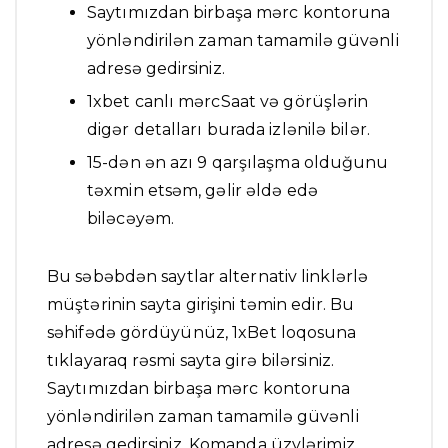
Saytımızdan birbaşa mərc kontoruna
yönləndirilən zaman tamamilə güvənli
adresə gedirsiniz.
1xbet canlı mərcSaat və görüşlərin
digər detalları burada izlənilə bilər.
15-dən ən azı 9 qarşılaşma olduğunu
təxmin etsəm, gəlir əldə edə
biləcəyəm.
Bu səbəbdən saytlar alternativ linklərlə
müştərinin sayta girişini təmin edir. Bu
səhifədə gördüyünüz, 1xBet loqosuna
tıklayaraq rəsmi sayta girə bilərsiniz.
Saytımızdan birbaşa mərc kontoruna
yönləndirilən zaman tamamilə güvənli
adresə gedirsiniz. Komanda üzvlərimiz