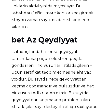
linklərin aktivliyini daim yoxlayır. Bu
səbəbdən, 1xBet mərc kontoruna girmək
istəyən zaman saytımızdan istifadə edə
bilərsiniz.
bet Az Qeydiyyat
İstifadəçilər daha sonra qeydiyyatı
tamamlamaq üçün elektron poçtla
göndərilən linki vururlar. İstifadəçilərin –
üçün sertifikat təqdim etməsinə ehtiyac
yoxdur. Bu saytda necə qeydiyyatdan
keçmək çox asandır və pulsuzdur və heç
bir xüsusi tədbir tələb etmir. Bu saytda
qeydiyyatdan keçməkdə problemi olan
istifadəçilər sayt dəstəyi ilə əlaqə saxlayaraq