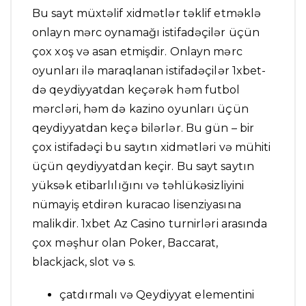
Bu sayt müxtəlif xidmətlər təklif etməklə
onlayn mərc oynamağı istifadəçilər üçün
çox xoş və asan etmişdir. Onlayn mərc
oyunları ilə maraqlanan istifadəçilər 1xbet-
də qeydiyyatdan keçərək həm futbol
mərcləri, həm də kazino oyunları üçün
qeydiyyatdan keçə bilərlər. Bu gün – bir
çox istifadəçi bu saytın xidmətləri və mühiti
üçün qeydiyyatdan keçir. Bu sayt saytın
yüksək etibarlılığını və təhlükəsizliyini
nümayiş etdirən kuracao lisenziyasına
malikdir. 1xbet Az Casino turnirləri arasında
çox məşhur olan Poker, Baccarat,
blackjack, slot və s.
çatdırmalı və Qeydiyyat elementini