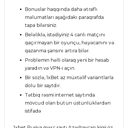
Bonuslar haqqında daha ətraflı
məlumatları aşağıdakı paraqrafda
tapa bilərsiniz.
Beləliklə, istədiyiniz 4 canlı matçını
qaçırmayan bir oyunçu, həyəcanını və
qazanma şansını artıra bilər.
Problemin həlli olaraq yeni bir hesab
yaradın və VPN-i açın.
Bir sözlə, 1xBet az müxtəlif variantlarla
dolu bir saytdır.
Tətbiq rəsmi internet saytında
mövcud olan bütün üstünlüklərdən
istifadə
1xbet Rusiya mərc saytı Azərbaycan kimi öz