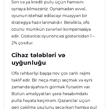
Son və ya kredit pulu üçün hamısını
oynaya bilməzsiniz. Oynamadan əvvəl,
oyunun istehsal ediləcəyi müəyyən bir
strategiya hazırlanmalıdır. Beləliklə, ofis
özünü mümkün zərərləri kompensasiya
edir. Göstəricisi oyunöncəsi göstəricidən 1 –
2% çoxdur.
Cihaz tələbləri və
uyğunluğu
Ofis rəhbərliyi başqa növ çox canlı rejimi
təklif edir. Bir neçə matçı seçmək və eyni
zamanda siyahısını görmək fürsətim var.
Bütün əməliyyatları şəxsi hesabımdakı
pulla həyata keçirirəm. Qazanclar üçün
geri çəkilmə üsulunu seçərkən həmişə pul