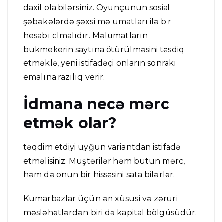
daxil ola bilərsiniz. Oyunçunun sosial
şəbəkələrdə şəxsi məlumatları ilə bir
hesabı olmalıdır. Məlumatların
bukmekerin saytına ötürülməsini təsdiq
etməklə, yeni istifadəçi onların sonrakı
emalına razılıq verir.
İdmana necə mərc
etmək olar?
təqdim etdiyi uyğun variantdan istifadə
etməlisiniz. Müştərilər həm bütün mərc,
həm də onun bir hissəsini sata bilərlər.
Kumarbazlar üçün ən xüsusi və zəruri
məsləhətlərdən biri də kapital bölgüsüdür.