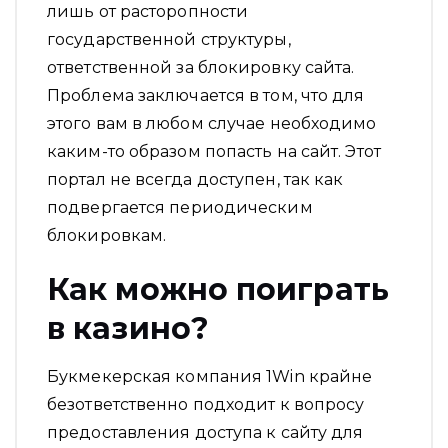
лишь от расторопности
государственной структуры,
ответственной за блокировку сайта.
Проблема заключается в том, что для
этого вам в любом случае необходимо
каким-то образом попасть на сайт. Этот
портал не всегда доступен, так как
подвергается периодическим
блокировкам.
Как можно поиграть
в казино?
Букмекерская компания 1Win крайне
безответственно подходит к вопросу
предоставления доступа к сайту для