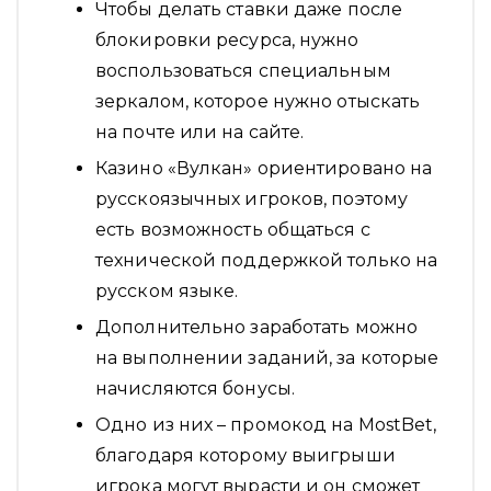
Чтобы делать ставки даже после
блокировки ресурса, нужно
воспользоваться специальным
зеркалом, которое нужно отыскать
на почте или на сайте.
Казино «Вулкан» ориентировано на
русскоязычных игроков, поэтому
есть возможность общаться с
технической поддержкой только на
русском языке.
Дополнительно заработать можно
на выполнении заданий, за которые
начисляются бонусы.
Одно из них – промокод на MostBet,
благодаря которому выигрыши
игрока могут вырасти и он сможет