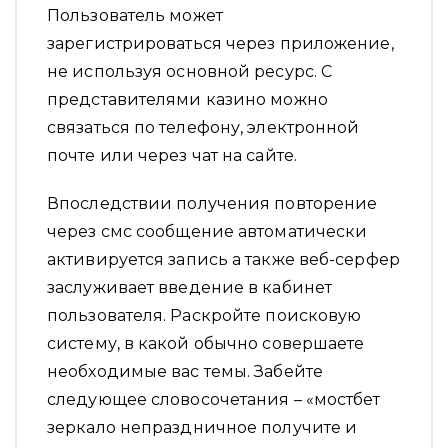
Пользователь может
зарегистрироваться через приложение,
не используя основной ресурс. С
представителями казино можно
связаться по телефону, электронной
почте или через чат на сайте.
Впоследствии получения повторение
через смс сообщение автоматически
активируется запись а также веб-серфер
заслуживает введение в кабинет
пользователя. Раскройте поисковую
систему, в какой обычно совершаете
необходимые вас темы. Забейте
следующее словосочетания – «мостбет
зеркало непраздничное получите и