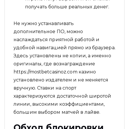
получать больше реальных денег.
Не нужно устанавливать
дополнительное ПО, можно
наслаждаться приятной работой и
удобной навигацией прямо из браузера.
Здесь установлены не копии, а именно
оригиналы, где вознаграждение
https://mostbetcasinoz.com
казино
установлено издателем и не меняется
вручную. Ставки на спорт
характеризуются достаточной широтой
линии, высокими коэффициентами,
большим выбором матчей в лайве.
Обход блокировки