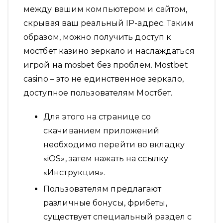
между вашим компьютером и сайтом,
скрывая ваш реальный IP-адрес. Таким
образом, можно получить доступ к
мостбет казино зеркало и наслаждаться
игрой на mosbet без проблем. Mostbet
casino – это не единственное зеркало,
доступное пользователям Мостбет.
Для этого на странице со
скачиванием приложений
необходимо перейти во вкладку
«iOS», затем нажать на ссылку
«Инструкция».
Пользователям предлагают
различные бонусы, фрибеты,
существует специальный раздел с