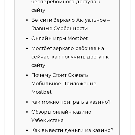
бесперебойного доступа к
сайту
Бетсити Зеркало Актуальное –
Главные Особенности
Онлайн игры Mostbet
Мостбет зеркало рабочее на
сейчас: как получить доступ к
сайту
Почему Стоит Скачать
Мобильное Приложение
Mostbet
Как можно поиграть в казино?
Обзоры онлайн казино
Узбекистана
Как вывести деньги из казино?