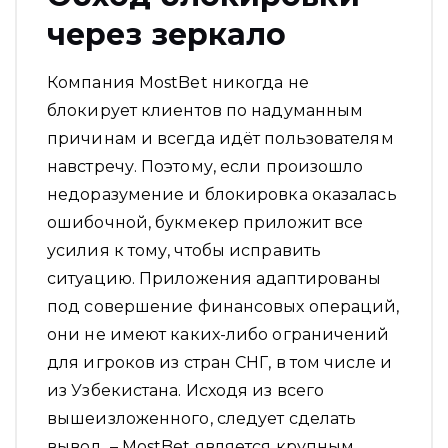
через зеркало
Компания MostBet никогда не
блокирует клиентов по надуманным
причинам и всегда идёт пользователям
навстречу. Поэтому, если произошло
недоразумение и блокировка оказалась
ошибочной, букмекер приложит все
усилия к тому, чтобы исправить
ситуацию. Приложения адаптированы
под совершение финансовых операций,
они не имеют каких-либо ограничений
для игроков из стран СНГ, в том числе и
из Узбекистана. Исходя из всего
вышеизложенного, следует сделать
вывод, – MostBet является крупным