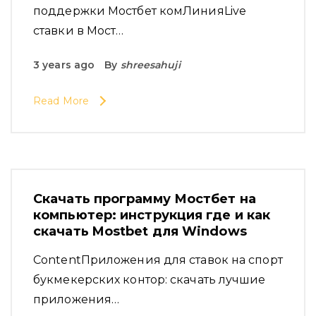
поддержки Мостбет комЛинияLive
ставки в Мост…
3 years ago
By
shreesahuji
Read More
Скачать программу Мостбет на
компьютер: инструкция где и как
скачать Mostbet для Windows
ContentПриложения для ставок на спорт
букмекерских контор: скачать лучшие
приложения…