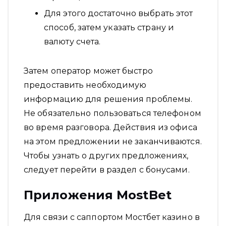
Для этого достаточно выбрать этот
способ, затем указать страну и
валюту счета.
Затем оператор может быстро
предоставить необходимую
информацию для решения проблемы.
Не обязательно пользоваться телефоном
во время разговора. Действия из офиса
на этом предложении не заканчиваются.
Чтобы узнать о других предложениях,
следует перейти в раздел с бонусами.
Приложения MostBet
Для связи с саппортом Мостбет казино в