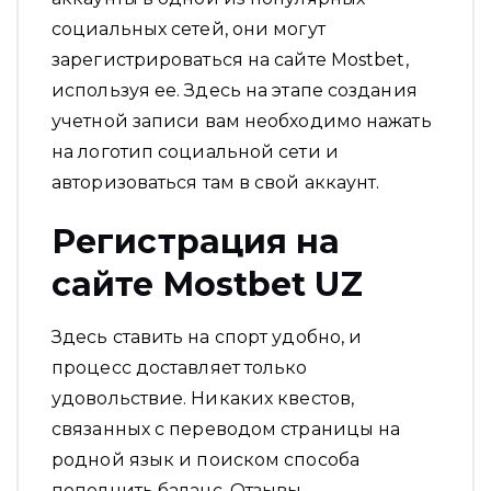
социальных сетей, они могут
зарегистрироваться на сайте Mostbet,
используя ее. Здесь на этапе создания
учетной записи вам необходимо нажать
на логотип социальной сети и
авторизоваться там в свой аккаунт.
Регистрация на
сайте Mostbet UZ
Здесь ставить на спорт удобно, и
процесс доставляет только
удовольствие. Никаких квестов,
связанных с переводом страницы на
родной язык и поиском способа
пополнить баланс. Отзывы