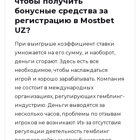
чтобы получить
бонусные средства за
регистрацию в Mostbet
UZ?
При выигрыше коэффициент ставки
умножается на его сумму, и наоборот,
деньги сгорают. Здесь есть все
необходимое, чтобы наслаждаться
игрой и хорошо зарабатывать. Компания
не состоит в международных
организациях, регулирующих гемблинг-
индустрию. Деньги выводятся за
несколько часов, проблемы по отзывам
игроков не возникают. Из-за отсутствия
регуляции деятельность гемблинг