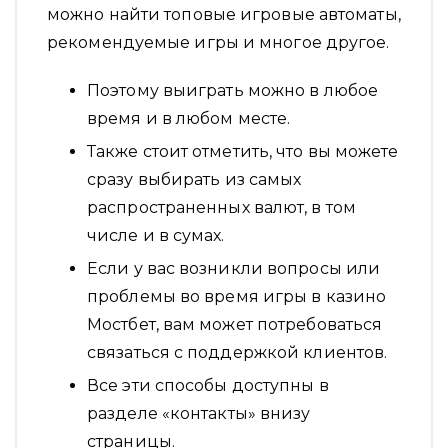
можно найти топовые игровые автоматы,
рекомендуемые игры и многое другое.
Поэтому выиграть можно в любое
время и в любом месте.
Также стоит отметить, что вы можете
сразу выбирать из самых
распространенных валют, в том
числе и в сумах.
Если у вас возникли вопросы или
проблемы во время игры в казино
Мостбет, вам может потребоваться
связаться с поддержкой клиентов.
Все эти способы доступны в
разделе «контакты» внизу
страницы.