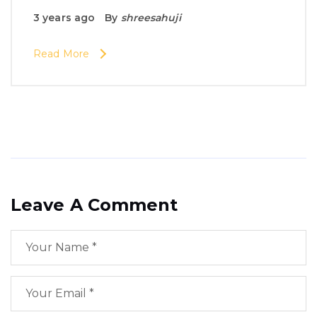
3 years ago
By
shreesahuji
Read More
Leave A Comment