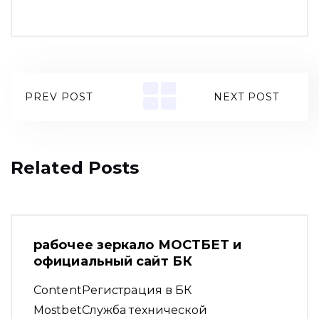
PREV POST
NEXT POST
Related Posts
рабочее зеркало МОСТБЕТ и
официальный сайт БК
ContentРегистрация в БК
MostbetСлужба технической