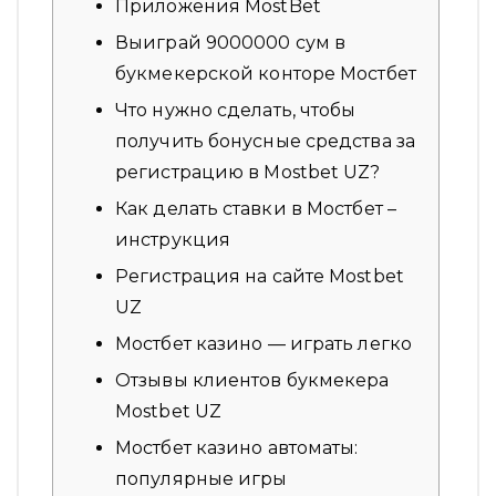
Приложения MostBet
Выиграй 9000000 сум в
букмекерской конторе Мостбет
Что нужно сделать, чтобы
получить бонусные средства за
регистрацию в Mostbet UZ?
Как делать ставки в Мостбет –
инструкция
Регистрация на сайте Mostbet
UZ
Мостбет казино — играть легко
Отзывы клиентов букмекера
Mostbet UZ
Мостбет казино автоматы:
популярные игры