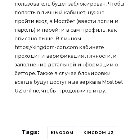
пользователь будет заблокирован. Чтобы
попасть в личный кабинет, нужно
пройти вход в Мостбет (ввести логин и
пароль) и перейти в сам профиль, как
описано выше. В личном
https://kingdom-con.com
кабинете
проходит и верификация личности, и
заполнение детальной информации о
бетторе. Также в случае блокировки
всегда будут доступные зеркала Mostbet
UZ online, чтобы продолжить игру.
Tags:
KINGDOM
KINGDOM UZ