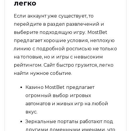
легко
Если аккаунт уже существует, то
перейдите в раздел развлечений и
выберите подходящую игру. MostBet
предлагает хорошие условия, неплохую
линию с подробной росписью не только
на топовые, но и игры с невысоким
рейтингом. Сайт быстро грузится, легко
найти нужное событие.
Казино MostBet предлагает
огромный выбор игровых
автоматов и живых игр на любой
вкус.
Зеркальные порталы работают под
другими доменными именами, что