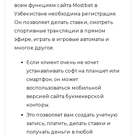
всем функциям сайта Mostbet в
Узбекистане необходима регистрация.
Он позволяет делать ставки, смотреть
спортивные трансляции в прямом
эфире, играть в игровые автоматы и
многое другое.
Если клиент очень не хочет
устанавливать софт на планшет или
смартфон, он может
воспользоваться мобильной
версией сайта букмекерской
конторы.
Это позволяет вам создать учетную
запись, платить, делать ставки и
получать деньги в любой