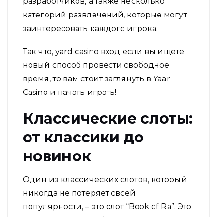
разработчиков, а также несколько
категорий развлечений, которые могут
заинтересовать каждого игрока.
Так что,
yard casino вход
если вы ищете
новый способ провести свободное
время, то вам стоит заглянуть в Yaar
Casino и начать играть!
Классические слоты:
от классики до
новинок
Один из классических слотов, который
никогда не потеряет своей
популярности, – это слот “Book of Ra”. Это