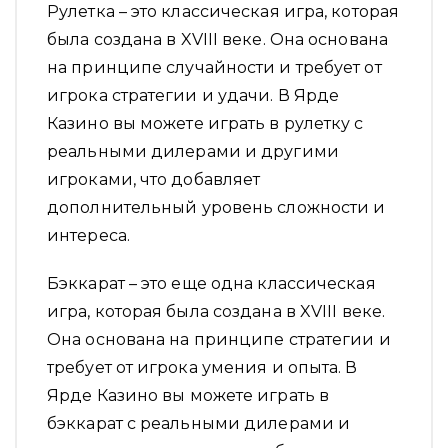
Рулетка – это классическая игра, которая
была создана в XVIII веке. Она основана
на принципе случайности и требует от
игрока стратегии и удачи. В Ярде
Казино вы можете играть в рулетку с
реальными дилерами и другими
игроками, что добавляет
дополнительный уровень сложности и
интереса.
Бэккарат – это еще одна классическая
игра, которая была создана в XVIII веке.
Она основана на принципе стратегии и
требует от игрока умения и опыта. В
Ярде Казино вы можете играть в
бэккарат с реальными дилерами и