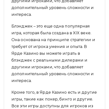
другими игроками, что добавляет
дополнительный уровень сложности и
интереса.
Блэкджек – это еще одна популярная
игра, которая была создана в XIX веке.
Она основана на принципе стратегии и
требует от игрока умения и опыта. В
Ярде Казино вы можете играть в
блэкджек с реальными дилерами и
другими игроками, что добавляет
дополнительный уровень сложности и
интереса.
Кроме того, в Ярде Казино есть и другие
игры, такие как покер, бинго и другие.
Все эти игры доступны для игроков из