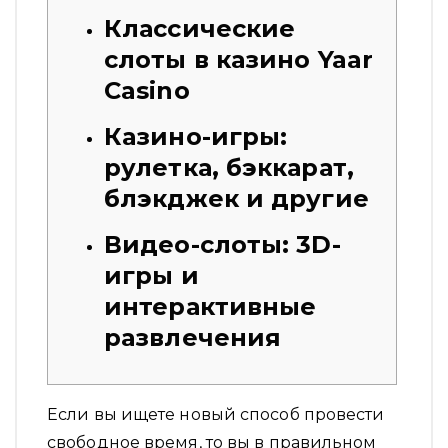
Классические
слоты в казино Yaar
Casino
Казино-игры:
рулетка, бэккарат,
блэкджек и другие
Видео-слоты: 3D-
игры и
интерактивные
развлечения
Если вы ищете новый способ провести
свободное время, то вы в правильном