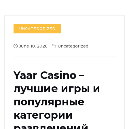
UNCATEGORIZED
June 18, 2026
Uncategorized
Yaar Casino –
лучшие игры и
популярные
категории
развлечений