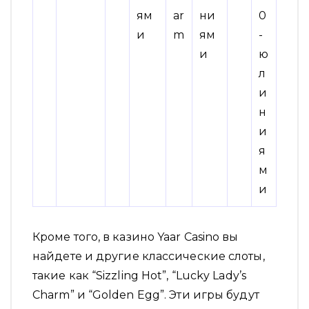
ям
ar
ни
0
и
m
ям
-
и
ю
л
и
н
и
я
м
и
Кроме того, в казино Yaar Casino вы
найдете и другие классические слоты,
такие как “Sizzling Hot”, “Lucky Lady’s
Charm” и “Golden Egg”. Эти игры будут