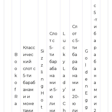
с
5
-т
Сл
и
Сло
L
от
б
т с
u
с 5-
а
Класс
5-
c
ти
р
Si
G
B
ичес
ти
k
ба
а
z
o
o
кий
бар
y
ра
б
z
l
o
слот с
аба
L
ба
а
li
d
k
5-ти
на
a
на
н
n
e
o
бараб
ми
d
ми
а
g
n
f
анам
и 5-
y’
и
м
H
E
R
и и
ю
s
20-
и
o
g
a
моне
ли
C
ю
и
t
g
тами
ни
h
ли
2