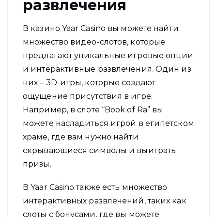
развлечения
В казино Yaar Casino вы можете найти
множество видео-слотов, которые
предлагают уникальные игровые опции
и интерактивные развлечения. Один из
них – 3D-игры, которые создают
ощущение присутствия в игре.
Например, в слоте “Book of Ra” вы
можете насладиться игрой в египетском
храме, где вам нужно найти
скрывающиеся символы и выиграть
призы.
В Yaar Casino также есть множество
интерактивных развлечений, таких как
слоты с бонусами, где вы можете