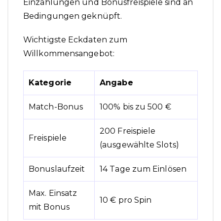
Einzahlungen und Bonusfreispiele sind an
Bedingungen geknüpft.
Wichtigste Eckdaten zum
Willkommensangebot:
Kategorie
Angabe
Match-Bonus
100% bis zu 500 €
200 Freispiele
Freispiele
(ausgewählte Slots)
Bonuslaufzeit
14 Tage zum Einlösen
Max. Einsatz
10 € pro Spin
mit Bonus