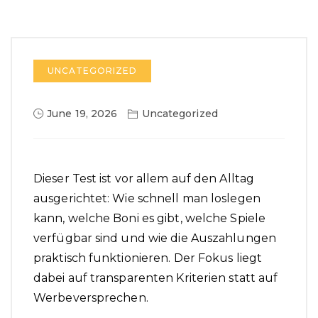
UNCATEGORIZED
June 19, 2026
Uncategorized
Dieser Test ist vor allem auf den Alltag
ausgerichtet: Wie schnell man loslegen
kann, welche Boni es gibt, welche Spiele
verfügbar sind und wie die Auszahlungen
praktisch funktionieren. Der Fokus liegt
dabei auf transparenten Kriterien statt auf
Werbeversprechen.