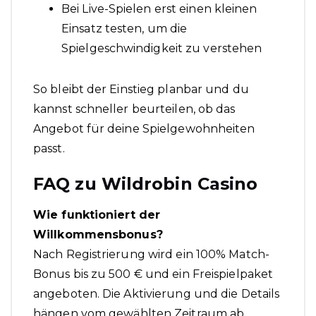
Bei Live-Spielen erst einen kleinen
Einsatz testen, um die
Spielgeschwindigkeit zu verstehen
So bleibt der Einstieg planbar und du
kannst schneller beurteilen, ob das
Angebot für deine Spielgewohnheiten
passt.
FAQ zu Wildrobin Casino
Wie funktioniert der
Willkommensbonus?
Nach Registrierung wird ein 100% Match-
Bonus bis zu 500 € und ein Freispielpaket
angeboten. Die Aktivierung und die Details
hängen vom gewählten Zeitraum ab,