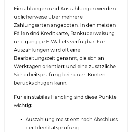
Einzahlungen und Auszahlungen werden
üblicherweise über mehrere
Zahlungsarten angeboten. In den meisten
Fällen sind Kreditkarte, Banküberweisung
und gängige E-Wallets verfügbar. Für
Auszahlungen wird oft eine
Bearbeitungszeit genannt, die sich an
Werktagen orientiert und eine zusätzliche
Sicherheitsprüfung bei neuen Konten
berücksichtigen kann.
Für ein stabiles Handling sind diese Punkte
wichtig:
Auszahlung meist erst nach Abschluss
der Identitätsprüfung