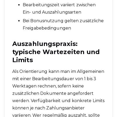
Bearbeitungszeit variiert zwischen
Ein- und Auszahlungsarten
Bei Bonusnutzung gelten zusätzliche
Freigabebedingungen
Auszahlungspraxis:
typische Wartezeiten und
Limits
Als Orientierung kann man im Allgemeinen
mit einer Bearbeitungsdauer von 1 bis 3
Werktagen rechnen, sofern keine
zusätzlichen Dokumente angefordert
werden. Verfügbarkeit und konkrete Limits
können je nach Zahlungsanbieter
variieren. Wer regelmäßig auszahlt, sollte