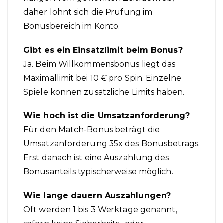
daher lohnt sich die Prüfung im
Bonusbereich im Konto.
Gibt es ein Einsatzlimit beim Bonus?
Ja. Beim Willkommensbonus liegt das
Maximallimit bei 10 € pro Spin. Einzelne
Spiele können zusätzliche Limits haben.
Wie hoch ist die Umsatzanforderung?
Für den Match-Bonus beträgt die
Umsatzanforderung 35x des Bonusbetrags.
Erst danach ist eine Auszahlung des
Bonusanteils typischerweise möglich.
Wie lange dauern Auszahlungen?
Oft werden 1 bis 3 Werktage genannt,