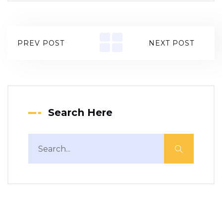
PREV POST
NEXT POST
Search Here