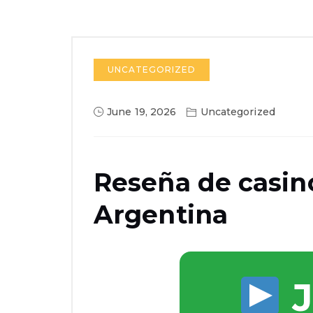
UNCATEGORIZED
June 19, 2026
Uncategorized
Reseña de casino
Argentina
J