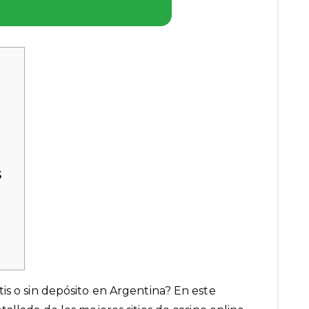
s
is o sin depósito en Argentina? En este