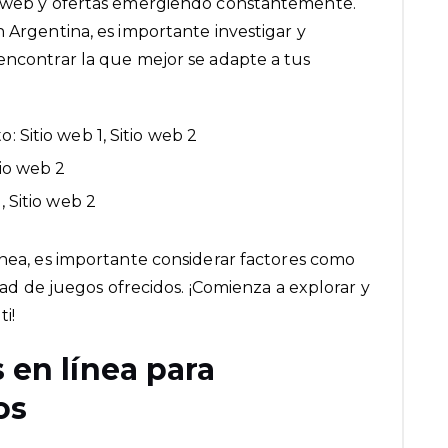
s web y ofertas emergiendo constantemente.
 Argentina, es importante investigar y
encontrar la que mejor se adapte a tus
to:
Sitio
web 1,
Sitio
web 2
io
web 2
,
Sitio
web 2
ínea, es importante considerar factores como
edad de juegos ofrecidos. ¡Comienza a explorar y
i!
 en línea para
os