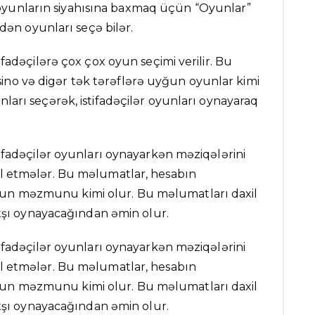
a, oyunların siyahısına baxmaq üçün “Oyunlar”
ndən oyunları seçə bilər.
fadəçilərə çox çox oyun seçimi verilir. Bu
casino və digər tək tərəflərə uyğun oyunlar kimi
arı seçərək, istifadəçilər oyunları oynayaraq
ifadəçilər oyunları oynayarkən məziqələrini
l etmələr. Bu məlumatlar, hesabın
n məzmunu kimi olur. Bu məlumatları daxil
axşı oynayacağından əmin olur.
ifadəçilər oyunları oynayarkən məziqələrini
l etmələr. Bu məlumatlar, hesabın
n məzmunu kimi olur. Bu məlumatları daxil
axşı oynayacağından əmin olur.