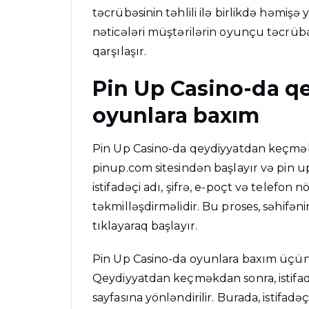
təcrübəsinin təhlili ilə birlikdə həmişə 
nəticələri müştərilərin oyunçu təcrübəsi
qarşılaşır.
Pin Up Casino-da q
oyunlara baxım
Pin Up Casino-da qeydiyyatdan keçmək ç
pinup.com sitesindən başlayır və pin up 
istifadəçi adı, şifrə, e-poçt və telefon
təkmilləşdirməlidir. Bu proses, səhifə
tıklayaraq başlayır.
Pin Up Casino-da oyunlara baxım üçün,
Qeydiyyatdan keçməkdan sonra, istifadə
sayfasına yönləndirilir. Burada, istifad