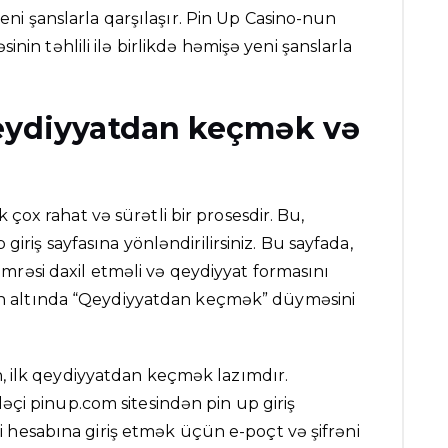
yeni şanslarla qarşılaşır. Pin Up Casino-nun
nin təhlili ilə birlikdə həmişə yeni şanslarla
eydiyyatdan keçmək və
ox rahat və sürətli bir prosesdir. Bu,
giriş sayfasına yönləndirilirsiniz. Bu sayfada,
 nömrəsi daxil etməli və qeydiyyat formasını
nin altında “Qeydiyyatdan keçmək” düyməsini
 ilk qeydiyyatdan keçmək lazımdır.
çi pinup.com sitesindən pin up giriş
əçi hesabına giriş etmək üçün e-poçt və şifrəni