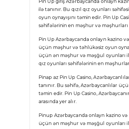
Pin Up giriş Azərbaycanda onlayn kazino
ilə tanınır. Bu qızıl qız oyunları səhi
oyun oynayışını təmin edir. Pin Up Casi
səhifələrinin en məşhur və məşhurları a
Pin Up Azərbaycanda onlayn kazino və q
üçün məşhur və təhlükəsiz oyun oynayı
üçün ən məşhur və məşğul oyunları ilə 
qız oyunları səhifələrinin en məşhurları
Pinap az Pin Up Casino, Azərbaycanlıl
tanınır. Bu səhifə, Azərbaycanlılar üç
təmin edir. Pin Up Casino, Azərbaycanın
arasında yer alır.
Pinup Azərbaycanda onlayn kazino və qı
üçün ən məşhur və məşğul oyunları ilə