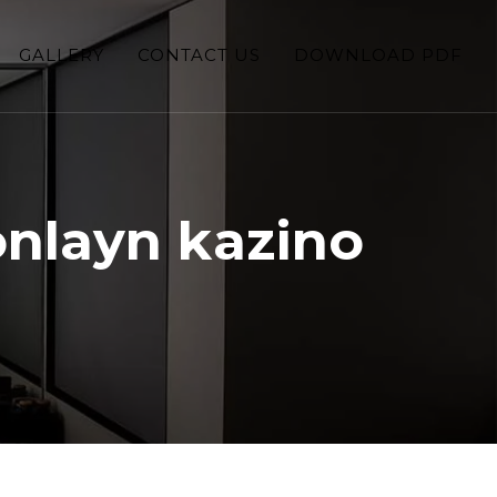
GALLERY
CONTACT US
DOWNLOAD PDF
onlayn kazino