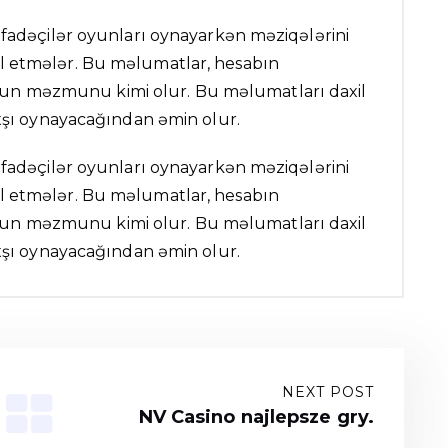
ifadəçilər oyunları oynayarkən məziqələrini
l etmələr. Bu məlumatlar, hesabın
n məzmunu kimi olur. Bu məlumatları daxil
axşı oynayacağından əmin olur.
ifadəçilər oyunları oynayarkən məziqələrini
l etmələr. Bu məlumatlar, hesabın
n məzmunu kimi olur. Bu məlumatları daxil
axşı oynayacağından əmin olur.
NEXT POST
NV Casino najlepsze gry.