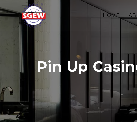
HOME
AB
Pin Up Casin