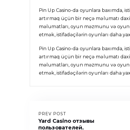
Pin Up Casino-da oyunlara baxımda, ist
artırmaq üçün bir neçə məlumatı daxi
məlumatları, oyun məzmunu və oyunu
etmək, istifadəçilərin oyunları daha y
Pin Up Casino-da oyunlara baxımda, ist
artırmaq üçün bir neçə məlumatı daxi
məlumatları, oyun məzmunu və oyunu
etmək, istifadəçilərin oyunları daha y
PREV POST
Yard Casino отзывы
пользователей.