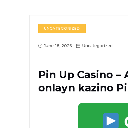
UNCATEGORIZED
June 18, 2026
Uncategorized
Pin Up Casino –
onlayn kazino P