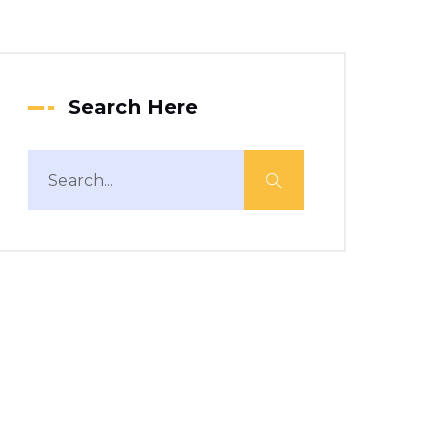
Search Here