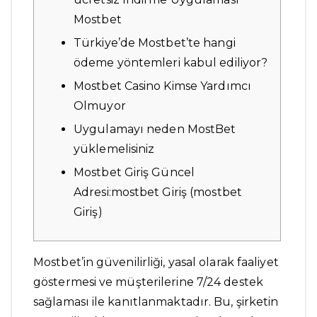
Mostbet
Türkiye’de Mostbet’te hangi
ödeme yöntemleri kabul ediliyor?
Mostbet Casino Kimse Yardımcı
Olmuyor
Uygulamayı neden MostBet
yüklemelisiniz
Mostbet Giriş Güncel
Adresi:mostbet Giriş (mostbet
Giriş)
Mostbet’in güvenilirliği, yasal olarak faaliyet
göstermesi ve müşterilerine 7/24 destek
sağlaması ile kanıtlanmaktadır. Bu, şirketin