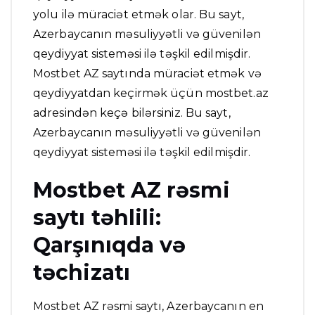
yolu ilə müraciət etmək olar. Bu sayt,
Azerbaycanın məsuliyyətli və güvenilən
qeydiyyat sisteməsi ilə təşkil edilmişdir.
Mostbet AZ saytında müraciət etmək və
qeydiyyatdan keçirmək üçün mostbet.az
adresindən keçə bilərsiniz. Bu sayt,
Azerbaycanın məsuliyyətli və güvenilən
qeydiyyat sisteməsi ilə təşkil edilmişdir.
Mostbet AZ rəsmi
saytı təhlili:
Qarşınıqda və
təchizatı
Mostbet AZ rəsmi saytı, Azerbaycanın en