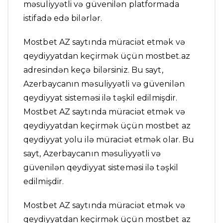
məsuliyyətli və güvenilən platformada
istifadə edə bilərlər.
Mostbet AZ saytında müraciət etmək və
qeydiyyatdan keçirmək üçün mostbet.az
adresindən keçə bilərsiniz. Bu sayt,
Azerbaycanın məsuliyyətli və güvenilən
qeydiyyat sisteməsi ilə təşkil edilmişdir.
Mostbet AZ saytında müraciət etmək və
qeydiyyatdan keçirmək üçün mostbet az
qeydiyyat yolu ilə müraciət etmək olar. Bu
sayt, Azerbaycanın məsuliyyətli və
güvenilən qeydiyyat sisteməsi ilə təşkil
edilmişdir.
Mostbet AZ saytında müraciət etmək və
qeydiyyatdan keçirmək üçün mostbet az