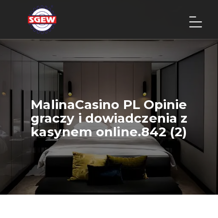
MalinaCasino PL Opinie
graczy i dowiadczenia z
kasynem online.842 (2)