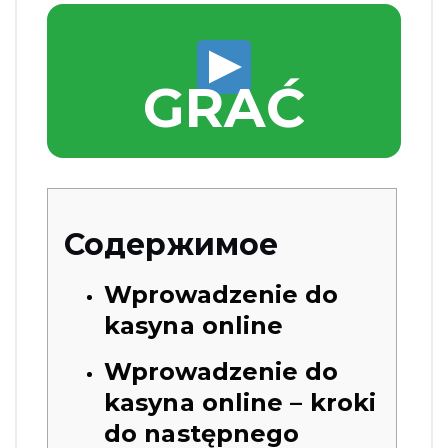
GRAĆ
Содержимое
Wprowadzenie do
kasyna online
Wprowadzenie do
kasyna online – kroki
do następnego