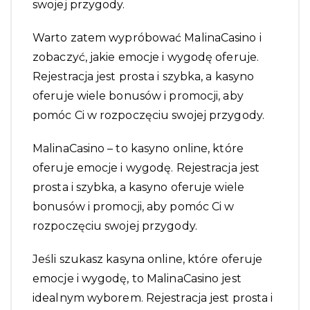
swojej przygody.
Warto zatem wypróbować MalinaCasino i
zobaczyć, jakie emocje i wygodę oferuje.
Rejestracja jest prosta i szybka, a kasyno
oferuje wiele bonusów i promocji, aby
pomóc Ci w rozpoczęciu swojej przygody.
MalinaCasino – to kasyno online, które
oferuje emocje i wygodę. Rejestracja jest
prosta i szybka, a kasyno oferuje wiele
bonusów i promocji, aby pomóc Ci w
rozpoczęciu swojej przygody.
Jeśli szukasz kasyna online, które oferuje
emocje i wygodę, to MalinaCasino jest
idealnym wyborem. Rejestracja jest prosta i