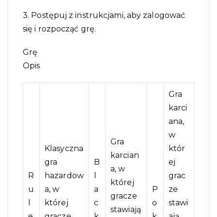
3. Postępuj z instrukcjami, aby zalogować
się i rozpocząć grę.
Grę
Opis
Gra
karci
ana,
w
Gra
Klasyczna
któr
karcian
gra
B
ej
a, w
R
hazardow
l
grac
której
u
a, w
a
P
ze
gracze
l
której
c
o
stawi
stawiają
e
gracze
k
k
ają