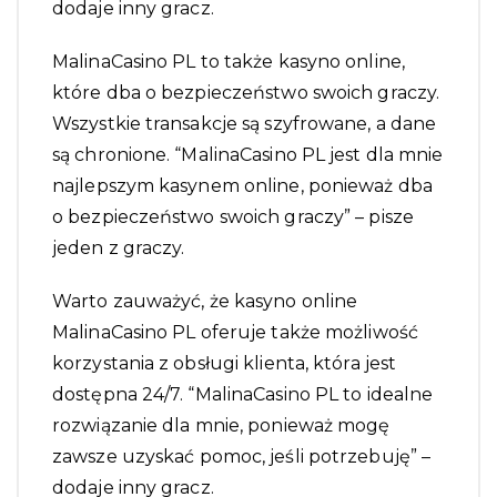
dodaje inny gracz.
MalinaCasino PL to także kasyno online,
które dba o bezpieczeństwo swoich graczy.
Wszystkie transakcje są szyfrowane, a dane
są chronione. “MalinaCasino PL jest dla mnie
najlepszym kasynem online, ponieważ dba
o bezpieczeństwo swoich graczy” – pisze
jeden z graczy.
Warto zauważyć, że kasyno online
MalinaCasino PL oferuje także możliwość
korzystania z obsługi klienta, która jest
dostępna 24/7. “MalinaCasino PL to idealne
rozwiązanie dla mnie, ponieważ mogę
zawsze uzyskać pomoc, jeśli potrzebuję” –
dodaje inny gracz.