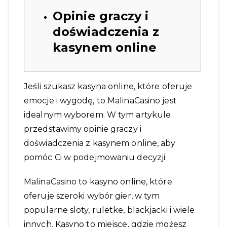
Opinie graczy i
doświadczenia z
kasynem online
Jeśli szukasz kasyna online, które oferuje
emocje i wygodę, to MalinaCasino jest
idealnym wyborem. W tym artykule
przedstawimy opinie graczy i
doświadczenia z kasynem online, aby
pomóc Ci w podejmowaniu decyzji.
MalinaCasino to kasyno online, które
oferuje szeroki wybór gier, w tym
popularne sloty, ruletke, blackjacki i wiele
innych. Kasyno to miejsce, gdzie możesz