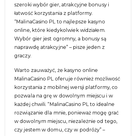
szeroki wybór gier, atrakcyjne bonusy i
łatwość korzystania z platformy.
“MalinaCasino PL to najlepsze kasyno
online, które kiedykolwiek widziałem.
Wybór gier jest ogromny, a bonusy są
naprawdę atrakcyjne” – pisze jeden z
graczy.
Warto zauważyć, że kasyno online
MalinaCasino PL oferuje również możliwość
korzystania z mobilnej wersji platformy, co
pozwala na grę w dowolnym miejscu i w
każdej chwili. “MalinaCasino PL to idealne
rozwiązanie dla mnie, ponieważ mogę grać
w dowolnym miejscu, niezależnie od tego,
czy jestem w domu, czy w podróży” –