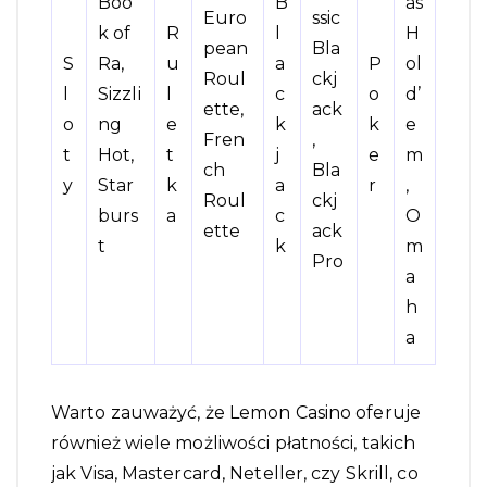
Boo
B
as
Euro
ssic
k of
R
l
H
pean
Bla
S
Ra,
u
a
P
ol
Roul
ckj
l
Sizzli
l
c
o
d’
ette,
ack
o
ng
e
k
k
e
Fren
,
t
Hot,
t
j
e
m
ch
Bla
y
Star
k
a
r
,
Roul
ckj
burs
a
c
O
ette
ack
t
k
m
Pro
a
h
a
Warto zauważyć, że Lemon Casino oferuje
również wiele możliwości płatności, takich
jak Visa, Mastercard, Neteller, czy Skrill, co