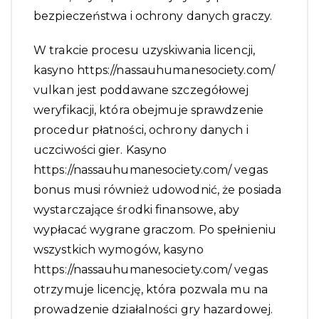
bezpieczeństwa i ochrony danych graczy.
W trakcie procesu uzyskiwania licencji,
kasyno https://nassauhumanesociety.com/
vulkan jest poddawane szczegółowej
weryfikacji, która obejmuje sprawdzenie
procedur płatności, ochrony danych i
uczciwości gier. Kasyno
https://nassauhumanesociety.com/ vegas
bonus musi również udowodnić, że posiada
wystarczające środki finansowe, aby
wypłacać wygrane graczom. Po spełnieniu
wszystkich wymogów, kasyno
https://nassauhumanesociety.com/ vegas
otrzymuje licencję, która pozwala mu na
prowadzenie działalności gry hazardowej.