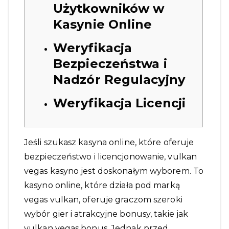
Użytkowników w
Kasynie Online
Weryfikacja
Bezpieczeństwa i
Nadzór Regulacyjny
Weryfikacja Licencji
Jeśli szukasz kasyna online, które oferuje
bezpieczeństwo i licencjonowanie, vulkan
vegas kasyno jest doskonałym wyborem. To
kasyno online, które działa pod marką
vegas vulkan, oferuje graczom szeroki
wybór gier i atrakcyjne bonusy, takie jak
vulkan vegas bonus. Jednak przed