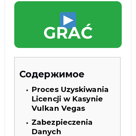
GRAĆ
Содержимое
Proces Uzyskiwania
Licencji w Kasynie
Vulkan Vegas
Zabezpieczenia
Danych