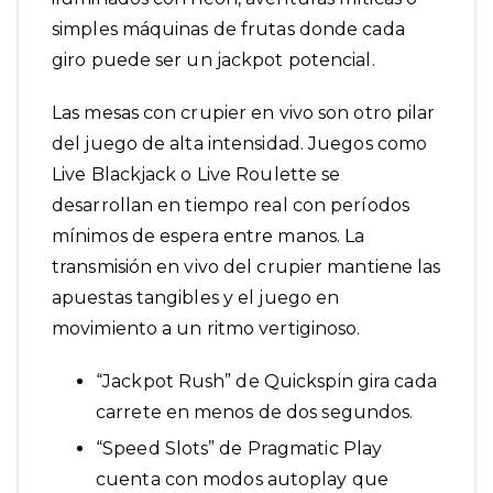
simples máquinas de frutas donde cada
giro puede ser un jackpot potencial.
Las mesas con crupier en vivo son otro pilar
del juego de alta intensidad. Juegos como
Live Blackjack o Live Roulette se
desarrollan en tiempo real con períodos
mínimos de espera entre manos. La
transmisión en vivo del crupier mantiene las
apuestas tangibles y el juego en
movimiento a un ritmo vertiginoso.
“Jackpot Rush” de Quickspin gira cada
carrete en menos de dos segundos.
“Speed Slots” de Pragmatic Play
cuenta con modos autoplay que