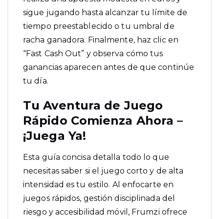
sigue jugando hasta alcanzar tu límite de
tiempo preestablecido o tu umbral de
racha ganadora. Finalmente, haz clic en
“Fast Cash Out” y observa cómo tus
ganancias aparecen antes de que continúe
tu día.
Tu Aventura de Juego
Rápido Comienza Ahora –
¡Juega Ya!
Esta guía concisa detalla todo lo que
necesitas saber si el juego corto y de alta
intensidad es tu estilo. Al enfocarte en
juegos rápidos, gestión disciplinada del
riesgo y accesibilidad móvil, Frumzi ofrece