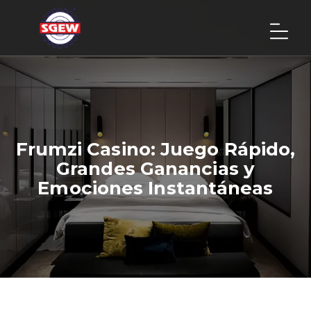
Frumzi Casino: Juego Rápido,
Grandes Ganancias y
Emociones Instantáneas