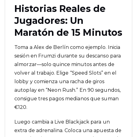
Historias Reales de
Jugadores: Un
Maratón de 15 Minutos
Toma a Alex de Berlín como ejemplo. Inicia
sesión en Frumzi durante su descanso para
almorzar—solo quince minutos antes de
volver al trabajo. Elige “Speed Slots” en el
lobby y comienza una racha de giros
autoplay en “Neon Rush.” En 90 segundos,
consigue tres pagos medianos que suman
€120.
Luego cambia a Live Blackjack para un
extra de adrenalina. Coloca una apuesta de