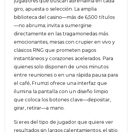
jugadores que buscan adrenalina en cada
giro, apuesta o selección. La amplia
biblioteca del casino—más de 6,500 títulos
—no abruma; invita a sumergirse
directamente en las tragamonedas más
emocionantes, mesas con crupier en vivo y
clásicos RNG que prometen pagos
instantáneos y corazones acelerados. Para
quienes solo disponen de unos minutos
entre reuniones o en una rápida pausa para
el café,
Frumzi
ofrece una interfaz que
ilumina la pantalla con un diseño limpio
que coloca los botones clave—depositar,
girar, retirar—a mano.
Si eres del tipo de jugador que quiere ver
resultados sin largos calentamientos, el sitio