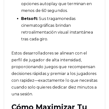
opciones autoplay que terminan en
menos de 60 segundos.
Betsoft:
Sus tragamonedas
cinematográficas brindan
retroalimentación visual instantánea
tras cada giro.
Estos desarrolladores se alinean con el
perfil de jugador de alta intensidad,
proporcionando juegos que recompensan
decisiones rápidas y premiar a los jugadores
con rapidez—exactamente lo que necesitas
cuando solo quieres dedicar diez minutos a
una sesión.
Cómo Maximizar Tu