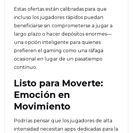
Estas ofertas están calibradas para que
incluso los jugadores rápidos puedan
beneficiarse sin comprometerse a jugar a
largo plazo o hacer depósitos enormes—
una opción inteligente para quienes
prefieren el gaming como una ráfaga
ocasional en lugar de un pasatiempo
continuo.
Listo para Moverte:
Emoción en
Movimiento
Podrías pensar que los jugadores de alta
intensidad necesitan apps dedicadas para la