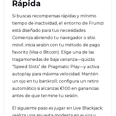
Rápida
Si buscas recompensas rápidas y mínimo
tiempo de inactividad, el entorno de Frumzi
está diseñado para tus necesidades.
Comienza abriendo tu navegador o sitio
móvil; inicia sesión con tu método de pago
favorito (Visa o Bitcoin). Elige una de las
tragamonedas de baja varianza—quizás
“Speed Slots” de Pragmatic Play—y activa
autoplay para máxima velocidad. Mantén
un ojo en tu bankroll; configura un retiro
automático si alcanzas €100 en ganancias
antes de que termine tu sesión.
El siguiente paso es jugar en Live Blackjack;
realiza una apuesta modesta en euros y