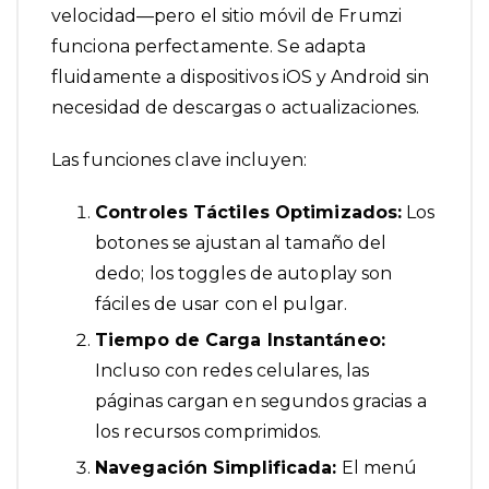
velocidad—pero el sitio móvil de Frumzi
funciona perfectamente. Se adapta
fluidamente a dispositivos iOS y Android sin
necesidad de descargas o actualizaciones.
Las funciones clave incluyen:
Controles Táctiles Optimizados:
Los
botones se ajustan al tamaño del
dedo; los toggles de autoplay son
fáciles de usar con el pulgar.
Tiempo de Carga Instantáneo:
Incluso con redes celulares, las
páginas cargan en segundos gracias a
los recursos comprimidos.
Navegación Simplificada:
El menú