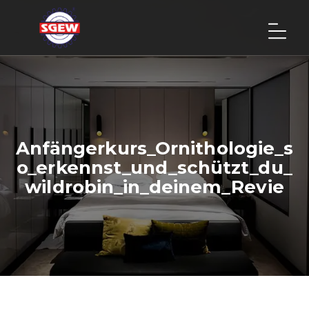
Anfängerkurs_Ornithologie_s
o_erkennst_und_schützt_du_
wildrobin_in_deinem_Revie