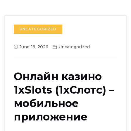
UNCATEGORIZED
June 19, 2026
Uncategorized
Онлайн казино
1xSlots (1хСлотс) –
мобильное
приложение