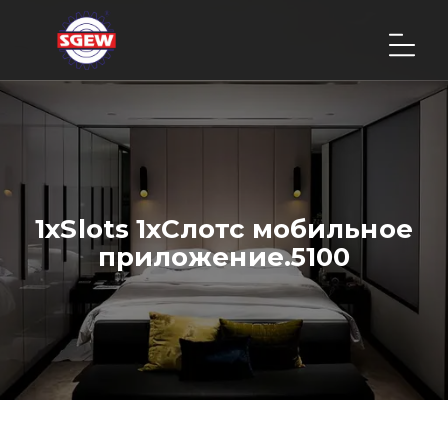
1xSlots 1хСлотс мобильное
приложение.5100