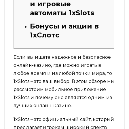
и игровые
автоматы 1xSlots
Бонусы и акции в
1хСлотс
Если вы ищете надежное и безопасное
онлайн-казино, где можно играть в
любое время и из любой точки мира, то
1xSlots – это ваш выбор. В этом обзоре мы
рассмотрим мобильное приложение
1xSlots и почему оно является одним из
лучших онлайн-казино.
1xSlots – это официальный сайт, который
предлагает игрокам широкий спектр