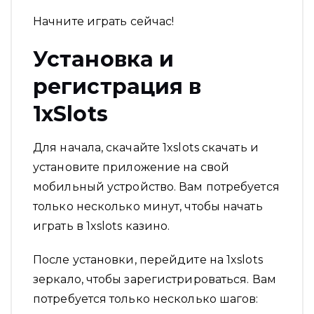
Начните играть сейчас!
Установка и
регистрация в
1xSlots
Для начала, скачайте
1xslots скачать
и
установите приложение на свой
мобильный устройство. Вам потребуется
только несколько минут, чтобы начать
играть в 1xslots казино.
После установки, перейдите на 1xslots
зеркало, чтобы зарегистрироваться. Вам
потребуется только несколько шагов: