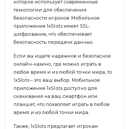
которое использует современные
технологии для обеспечения
безопасности игроков. Мобильное
приложение 1xSlots имеет SSL-
шифрование, что обеспечивает
безопасность передачи данных.
Если вы ищете надежное и безопасное
онлайн-казино, где можно играть в
любое время и из любой точки мира, то
1xSlots – это ваш выбор. Мобильное
приложение 1xSlots доступно для
скачивания на ваш смартфон или
планшет, что позволяет играть в любое
время и из любой точки мира.
Также, 1xSlots предлагает игрокам